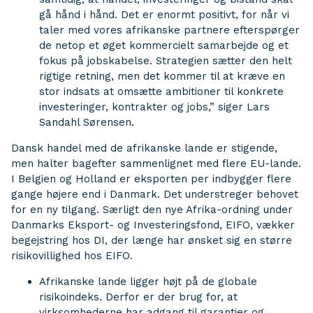
gå hånd i hånd. Det er enormt positivt, for når vi
taler med vores afrikanske partnere efterspørger
de netop et øget kommercielt samarbejde og et
fokus på jobskabelse. Strategien sætter den helt
rigtige retning, men det kommer til at kræve en
stor indsats at omsætte ambitioner til konkrete
investeringer, kontrakter og jobs,” siger Lars
Sandahl Sørensen.
Dansk handel med de afrikanske lande er stigende,
men halter bagefter sammenlignet med flere EU-lande.
I Belgien og Holland er eksporten per indbygger flere
gange højere end i Danmark. Det understreger behovet
for en ny tilgang. Særligt den nye Afrika-ordning under
Danmarks Eksport- og Investeringsfond, EIFO, vækker
begejstring hos DI, der længe har ønsket sig en større
risikovillighed hos EIFO.
Afrikanske lande ligger højt på de globale
risikoindeks. Derfor er der brug for, at
virksomhederne har adgang til garantier og