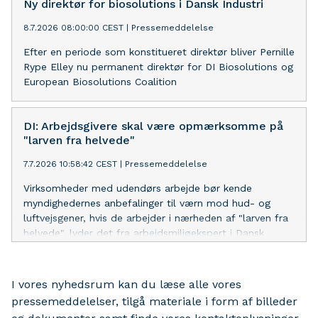
Ny direktør for biosolutions i Dansk Industri
8.7.2026 08:00:00 CEST
|
Pressemeddelelse
Efter en periode som konstitueret direktør bliver Pernille
Rype Elley nu permanent direktør for DI Biosolutions og
European Biosolutions Coalition
DI: Arbejdsgivere skal være opmærksomme på
"larven fra helvede"
7.7.2026 10:58:42 CEST
|
Pressemeddelelse
Virksomheder med udendørs arbejde bør kende
myndighedernes anbefalinger til værn mod hud- og
luftvejsgener, hvis de arbejder i nærheden af "larven fra
helvede", lyder det fra arbejdsmiljøekspert i Dansk
Industri.
I vores nyhedsrum kan du læse alle vores
pressemeddelelser, tilgå materiale i form af billeder