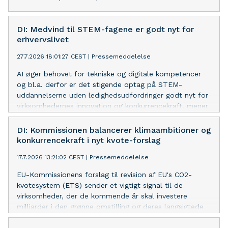
DI: Medvind til STEM-fagene er godt nyt for
erhvervslivet
27.7.2026 18:01:27 CEST
|
Pressemeddelelse
AI øger behovet for tekniske og digitale kompetencer
og bl.a. derfor er det stigende optag på STEM-
uddannelserne uden ledighedsudfordringer godt nyt for
virksomhedernes innovation og konkurrencekraft, mener
DI’s underdirektør.
DI: Kommissionen balancerer klimaambitioner og
konkurrencekraft i nyt kvote-forslag
17.7.2026 13:21:02 CEST
|
Pressemeddelelse
EU-Kommissionens forslag til revision af EU's CO2-
kvotesystem (ETS) sender et vigtigt signal til de
virksomheder, der de kommende år skal investere
milliarder i den grønne omstilling og deres langsigtede
konkurrencekraft, lyder det fra DI.