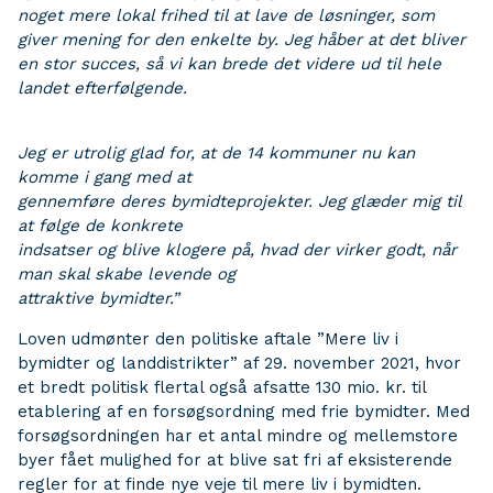
noget mere lokal frihed til at lave de løsninger, som
giver mening for den enkelte by. Jeg håber at det bliver
en stor succes, så vi kan brede det videre ud til hele
landet efterfølgende.
Jeg er utrolig glad for, at de 14 kommuner nu kan
komme i gang med at
gennemføre deres bymidteprojekter. Jeg glæder mig til
at følge de konkrete
indsatser og blive klogere på, hvad der virker godt, når
man skal skabe levende og
attraktive bymidter.”
Loven udmønter den politiske aftale ”Mere liv i
bymidter og landdistrikter” af 29. november 2021, hvor
et bredt politisk flertal også afsatte 130 mio. kr. til
etablering af en forsøgsordning med frie bymidter. Med
forsøgsordningen har et antal mindre og mellemstore
byer fået mulighed for at blive sat fri af eksisterende
regler for at finde nye veje til mere liv i bymidten.