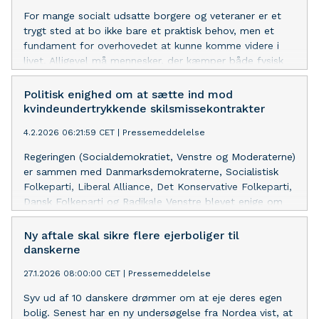
For mange socialt udsatte borgere og veteraner er et
trygt sted at bo ikke bare et praktisk behov, men et
fundament for overhovedet at kunne komme videre i
livet. Alligevel må mennesker, der kæmper både fysisk
og psykisk, ofte vente længe på et egnet sted at bo.
Politisk enighed om at sætte ind mod
kvindeundertrykkende skilsmissekontrakter
4.2.2026 06:21:59 CET
|
Pressemeddelelse
Regeringen (Socialdemokratiet, Venstre og Moderaterne)
er sammen med Danmarksdemokraterne, Socialistisk
Folkeparti, Liberal Alliance, Det Konservative Folkeparti,
Dansk Folkeparti og Radikale Venstre blevet enige om
at indføre en række stramninger af trossamfundsloven.
Ny aftale skal sikre flere ejerboliger til
danskerne
27.1.2026 08:00:00 CET
|
Pressemeddelelse
Syv ud af 10 danskere drømmer om at eje deres egen
bolig. Senest har en ny undersøgelse fra Nordea vist, at