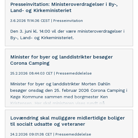
Presseinvitation: Ministeroverdragelser i By-,
Land- og Kirkeministeriet
3.6.2026 11:14:36 CEST
|
Presseinvitation
Den 3. juni kl. 14:00 vil der være ministeroverdragelser i
By-, Land- og Kirkeministeriet.
Minister for byer og landdistrikter besøger
Corona Camping
25.2.2026 08:44:03 CET
|
Pressemeddelelse
Minister for byer og landdistrikter Morten Dahlin
besøger onsdag den 25. februar 2026 Corona Camping i
Køge Kommune sammen med borgmester Ken
Kristensen. Her skal ministeren vises rundt på
campingpladsen og høre om nogle af de udfordringer,
kommunen oplever. Som reglerne er i dag, er det ikke
Lovændring skal muliggøre midlertidige boliger
muligt for kommunen at opføre midlertidige boliger i
til socialt udsatte og veteraner
det område, hvor Corona Camping ligger.
24.2.2026 09:01:38 CET
|
Pressemeddelelse