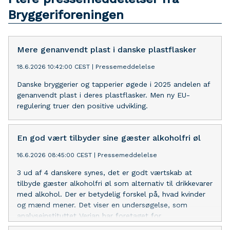
Bryggeriforeningen
Mere genanvendt plast i danske plastflasker
18.6.2026 10:42:00 CEST
|
Pressemeddelelse
Danske bryggerier og tapperier øgede i 2025 andelen af
genanvendt plast i deres plastflasker. Men ny EU-
regulering truer den positive udvikling.
En god vært tilbyder sine gæster alkoholfri øl
16.6.2026 08:45:00 CEST
|
Pressemeddelelse
3 ud af 4 danskere synes, det er godt værtskab at
tilbyde gæster alkoholfri øl som alternativ til drikkevarer
med alkohol. Der er betydelig forskel på, hvad kvinder
og mænd mener. Det viser en undersøgelse, som
analyseinstituttet Verian har foretaget for
Bryggeriforeningen.