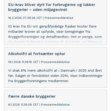
EU-krav bliver dyrt for forbrugerne og lukker
bryggerier – uden miljøgevinst
18.3.2026 07:36:26 CET
|
Pressemeddelelse
Et krav fra EU om genpåfyldelige flasker koster flere
milliarder kroner at opfylde, viser beregninger fra
Bryggeriforeningen og detailhandlen. Det er penge, som
de danske forbrugere kommer til at betale, og ifølge en
analyse fra Teknologisk Institut uden at opnå nogen
som helst miljø- og klimagevinster.
Alkoholfri øl fortsætter optur
19.1.2026 11:39:18 CET
|
Pressemeddelelse
Vi drak 8% mere alkoholfri øl i Danmark i 2025 end året
før. Salget er femdoblet siden 2014, viser indberetninger
fra Bryggeriforeningens medlemmer.
Færre danske bryggerier
8.1.2026 11:38:08 CET
|
Pressemeddelelse