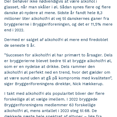
Der behøver ikke nødvendigvis at være alkohol i
glasset, når man skåler i øl. Sådan synes flere og flere
danske øl-nydere at mene. Sidste år fandt hele 8,3
millioner liter alkoholfri øl vej til danskernes ganer fra
bryggerierne i Bryggeriforeningen, og det er 11,5% mere
end i 2022.
Dermed er salget af alkoholfri øl mere end firedoblet
de seneste ti år.
”Succesen for alkoholfri øl har primært to årsager. Dels
er bryggerierne blevet bedre til at brygge alkoholfri øl,
som er en nydelse at drikke. Dels rammer den
alkoholfri øl perfekt ned en trend, hvor det gælder om
at være sund uden at gå på kompromis med kvaliteten”,
siger Bryggeriforeningens direktør, Nick Hækkerup.
I takt med alkoholfri øls popularitet bliver der flere
forskellige øl at vælge imellem. I 2022 bryggede
Bryggeriforeningens medlemmer 63 forskellige
alkoholfri øl, mens antallet i 2023 steg til 68. De
dækkede næste hele spektret af øltyper – lige fra