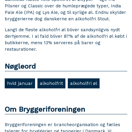
Pilsner og Classic over de humleprægede typer, India
Pale Ale (IPA) og Lys Ale, og til syrlige øl. Endnu skylder
bryggerierne dog danskerne en alkoholfri Stout.
Langt de fleste alkoholfri øl bliver sandsynligvis nydt
derhjemme. I al fald bliver 87% af de alkoholfri øl købt i
butikkerne, mens 13% serveres på barer og
restaurationer.
Nøgleord
hvid januar
alkoholfrit
alkoholfri øl
Om Bryggeriforeningen
Bryggeriforeningen er brancheorganisation og fælles
talerør for bryggerier og tapperier i Danmark. Vi