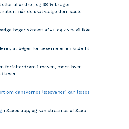
 eller af andre , og 38 % bruger
iration, når de skal vælge den næste
ælge bøger skrevet af AI, og 75 % vil ikke
er, at bøger for læserne er en kilde til
n forfatterdrøm i maven, mens hver
ndlæser.
port om danskernes læsevaner' kan læses
g
i Saxos app, og kan streames af Saxo-