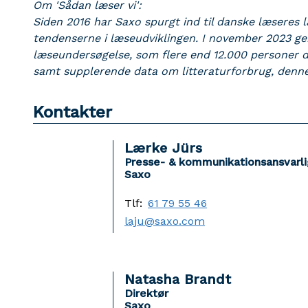
Om 'Sådan læser vi':
Siden 2016 har Saxo spurgt ind til danske læseres l
tendenserne i læseudviklingen. I november 2023 ge
læseundersøgelse, som flere end 12.000 personer d
samt supplerende data om litteraturforbrug, denne 
Kontakter
Lærke Jürs
Presse- & kommunikationsansvarli
Saxo
Tlf:
61 79 55 46
laju@saxo.com
Natasha Brandt
Direktør
Saxo