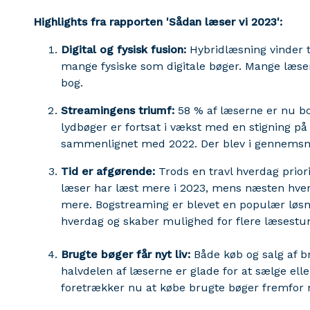
Highlights fra rapporten 'Sådan læser vi 2023':
Digital og fysisk fusion:
Hybridlæsning vinder t
mange fysiske som digitale bøger. Mange læ
bog.
Streamingens triumf:
58 % af læserne er nu bo
lydbøger er fortsat i vækst med en stigning på
sammenlignet med 2022. Der blev i gennemsni
Tid er afgørende:
Trods en travl hverdag priorit
læser har læst mere i 2023, mens næsten hv
mere. Bogstreaming er blevet en populær løsning
hverdag og skaber mulighed for flere læsestu
Brugte bøger får nyt liv:
Både køb og salg af br
halvdelen af læserne er glade for at sælge elle
foretrækker nu at købe brugte bøger fremfor 