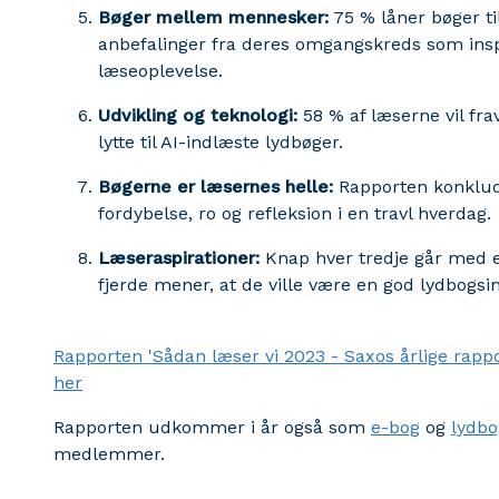
Bøger mellem mennesker:
75 % låner bøger til
anbefalinger fra deres omgangskreds som insp
læseoplevelse.
Udvikling og teknologi:
58 % af læserne vil frav
lytte til AI-indlæste lydbøger.
Bøgerne er læsernes helle:
Rapporten konkluder
fordybelse, ro og refleksion i en travl hverdag.
Læseraspirationer:
Knap hver tredje går med e
fjerde mener, at de ville være en god lydbogsi
Rapporten 'Sådan læser vi 2023 - Saxos årlige rap
her
Rapporten udkommer i år også som
e-bog
og
lydbo
medlemmer.