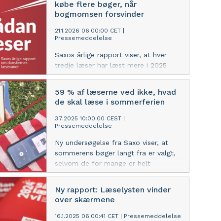
købe flere bøger, når
bogmomsen forsvinder
21.1.2026 06:00:00 CET
|
Pressemeddelelse
Saxos årlige rapport viser, at hver
tredje læser har læst mere i 2025
end året før, mens hver anden ønsker
at læse endnu mere. Samtidig
59 % af læserne ved ikke, hvad
forventer 55 % at købe flere bøger,
de skal læse i sommerferien
hvis afskaffelsen af bogmomsen
fører til lavere bogpriser. Effekten er
3.7.2025 10:00:00 CEST
|
Pressemeddelelse
særlig tydelig blandt unge læsere
under 30 år.
Ny undersøgelse fra Saxo viser, at
sommerens bøger langt fra er valgt,
selvom de for mange er helt
uundværlige.
Ny rapport: Læselysten vinder
over skærmene
16.1.2025 06:00:41 CET
|
Pressemeddelelse