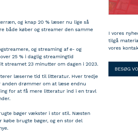
erræn, og knap 20 % læser nu lige så
sere både køber og streamer den samme
I vores nyh
tilgå materi
vores kontak
gstreamere, og streaming af e- og
 over 25 % i daglig streamingtid
t streamet 23 minutter om dagen i 2023.
BESØG V
erer læserne tid til litteratur. Hver tredje
er anden drømmer om at læse endnu
 for at få mere litteratur ind i en travl
nder.
ugte bøger vækster i stor stil. Næsten
r købe brugte bøger, og en stor del
nye.