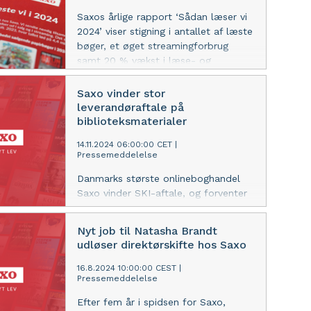
Saxos årlige rapport ‘Sådan læser vi
2024’ viser stigning i antallet af læste
bøger, et øget streamingforbrug
samt 20 % vækst i læse- og
lytteoplevelser leveret af Saxo.
Samtidig angiver flere læsere at have
Saxo vinder stor
læst mere. Dette til trods for en hård
leverandøraftale på
konkurrence fra telefoner, som 40 %
biblioteksmaterialer
af læserne mener forstyrrer deres
14.11.2024 06:00:00 CET
|
læsning.
Pressemeddelelse
Danmarks største onlineboghandel
Saxo vinder SKI-aftale, og forventer
årligt at levere op mod en halv
million biblioteksbøger til 69
Nyt job til Natasha Brandt
vestdanske kommuner.
udløser direktørskifte hos Saxo
16.8.2024 10:00:00 CEST
|
Pressemeddelelse
Efter fem år i spidsen for Saxo,