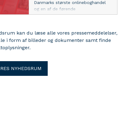
Danmarks største onlineboghandel
og en af de førende
bogstreamingtjenester, rykker adm.
direktør Natasha Brandt videre til et
nyt direktørjob. Hun bliver afløst af
edsrum kan du læse alle vores pressemeddelelser,
Saxos nuværende kunde- og
ale i form af billeder og dokumenter samt finde
driftsdirektør (COO) Jeppe
toplysninger.
Vestergaard Trier.
ORES NYHEDSRUM