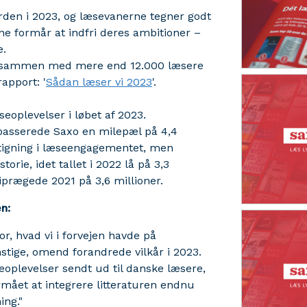
erden i 2023, og læsevanerne tegner godt
rne formår at indfri deres ambitioner –
e.
xo sammen med mere end 12.000 læsere
apport: '
Sådan læser vi 2023
'.
oplevelser i løbet af 2023.
 passerede Saxo en milepæl på 4,4
stigning i læseengagementet, men
orie, idet tallet i 2022 lå på 3,3
iprægede 2021 på 3,6 millioner.
n:
r, hvad vi i forvejen havde på
tige, omend forandrede vilkår i 2023.
eoplevelser sendt ud til danske læsere,
rmået at integrere litteraturen endnu
ing."