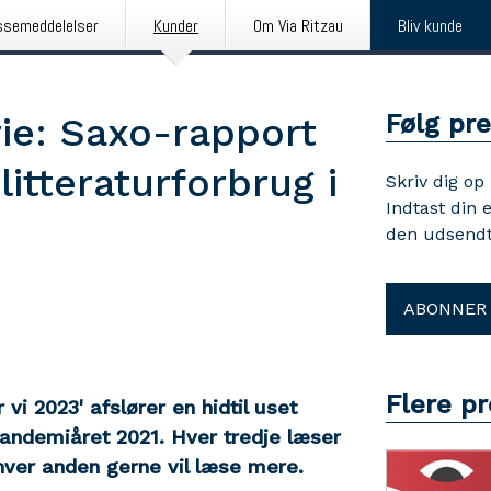
ssemeddelelser
Kunder
Om Via Ritzau
Bliv kunde
Følg pr
ie: Saxo-rapport
itteraturforbrug i
Skriv dig op
Indtast din 
den udsendt
ABONNER
Flere p
vi 2023' afslører en hidtil uset
pandemiåret 2021. Hver tredje læser
 hver anden gerne vil læse mere.