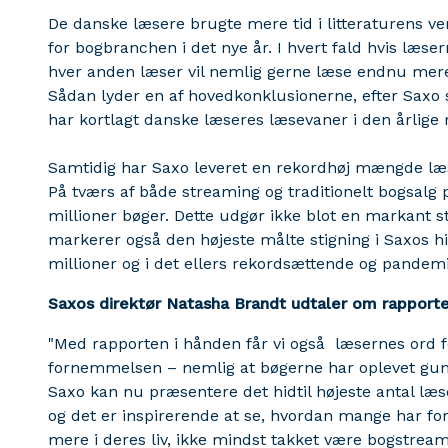
De danske læsere brugte mere tid i litteraturens v
for bogbranchen i det nye år. I hvert fald hvis læse
hver anden læser vil nemlig gerne læse endnu mer
Sådan lyder en af hovedkonklusionerne, efter Sa
har kortlagt danske læseres læsevaner i den årlige r
Samtidig har Saxo leveret en rekordhøj mængde læse
På tværs af både streaming og traditionelt bogsalg
millioner bøger. Dette udgør ikke blot en markant 
markerer også den højeste målte stigning i Saxos hist
millioner og i det ellers rekordsættende og pandem
Saxos direktør Natasha Brandt udtaler om rapporte
"Med rapporten i hånden får vi også læsernes ord fo
fornemmelsen – nemlig at bøgerne har oplevet guns
Saxo kan nu præsentere det hidtil højeste antal læs
og det er inspirerende at se, hvordan mange har fo
mere i deres liv, ikke mindst takket være bogstream