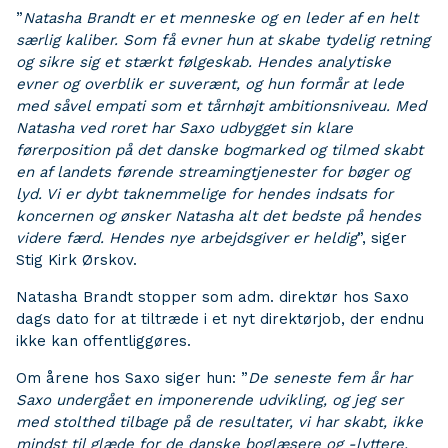
”
Natasha Brandt er et menneske og en leder af en helt
særlig kaliber. Som få evner hun at skabe tydelig retning
og sikre sig et stærkt følgeskab. Hendes analytiske
evner og overblik er suverænt, og hun formår at lede
med såvel empati som et tårnhøjt ambitionsniveau. Med
Natasha ved roret har Saxo udbygget sin klare
førerposition på det danske bogmarked og tilmed skabt
en af landets førende streamingtjenester for bøger og
lyd. Vi er dybt taknemmelige for hendes indsats for
koncernen og ønsker Natasha alt det bedste på hendes
videre færd. Hendes nye arbejdsgiver er heldig
”, siger
Stig Kirk Ørskov.
Natasha Brandt stopper som adm. direktør hos Saxo
dags dato for at tiltræde i et nyt direktørjob, der endnu
ikke kan offentliggøres.
Om årene hos Saxo siger hun: ”
De seneste fem år har
Saxo undergået en imponerende udvikling, og jeg ser
med stolthed tilbage på de resultater, vi har skabt, ikke
mindst til glæde for de danske boglæsere og -lyttere.