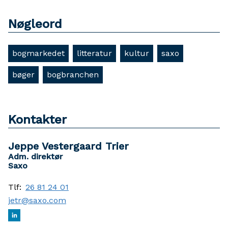
Nøgleord
bogmarkedet
litteratur
kultur
saxo
bøger
bogbranchen
Kontakter
Jeppe Vestergaard Trier
Adm. direktør
Saxo
Tlf:
26 81 24 01
jetr@saxo.com