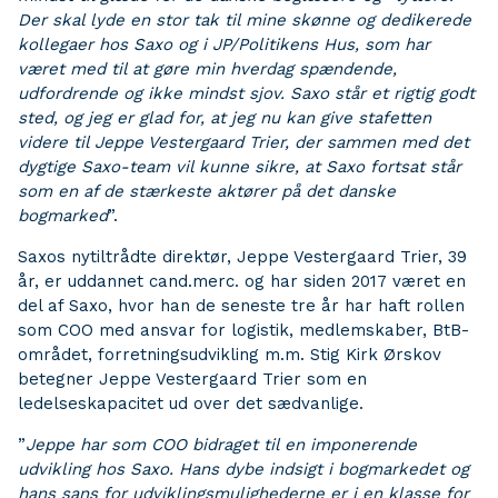
Der skal lyde en stor tak til mine skønne og dedikerede
kollegaer hos Saxo og i JP/Politikens Hus, som har
været med til at gøre min hverdag spændende,
udfordrende og ikke mindst sjov. Saxo står et rigtig godt
sted, og jeg er glad for, at jeg nu kan give stafetten
videre til Jeppe Vestergaard Trier, der sammen med det
dygtige Saxo-team vil kunne sikre, at Saxo fortsat står
som en af de stærkeste aktører på det danske
bogmarked
”.
Saxos nytiltrådte direktør, Jeppe Vestergaard Trier, 39
år, er uddannet cand.merc. og har siden 2017 været en
del af Saxo, hvor han de seneste tre år har haft rollen
som COO med ansvar for logistik, medlemskaber, BtB-
området, forretningsudvikling m.m. Stig Kirk Ørskov
betegner Jeppe Vestergaard Trier som en
ledelseskapacitet ud over det sædvanlige.
”
Jeppe har som COO bidraget til en imponerende
udvikling hos Saxo. Hans dybe indsigt i bogmarkedet og
hans sans for udviklingsmulighederne er i en klasse for