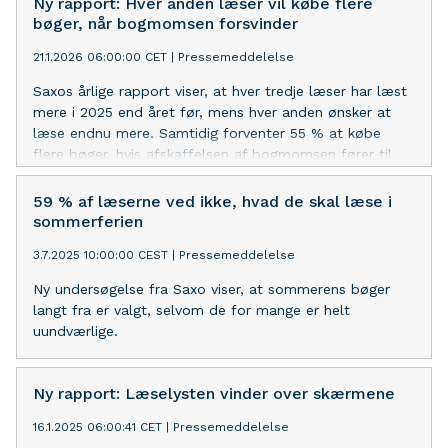
Ny rapport: Hver anden læser vil købe flere
bøger, når bogmomsen forsvinder
21.1.2026 06:00:00 CET
|
Pressemeddelelse
Saxos årlige rapport viser, at hver tredje læser har læst
mere i 2025 end året før, mens hver anden ønsker at
læse endnu mere. Samtidig forventer 55 % at købe
flere bøger, hvis afskaffelsen af bogmomsen fører til
lavere bogpriser. Effekten er særlig tydelig blandt unge
læsere under 30 år.
59 % af læserne ved ikke, hvad de skal læse i
sommerferien
3.7.2025 10:00:00 CEST
|
Pressemeddelelse
Ny undersøgelse fra Saxo viser, at sommerens bøger
langt fra er valgt, selvom de for mange er helt
uundværlige.
Ny rapport: Læselysten vinder over skærmene
16.1.2025 06:00:41 CET
|
Pressemeddelelse