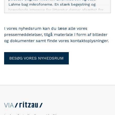
Lahme bag mikrofonerne. En stærk begejstring og
brændende interesse for litteratur danner afsættet for
podcasten ‘Lind & Lahme Bogklub’, der ugentligt vil
udforske alt fra oversete litterære perler til
bestsellerbøger.
I vores nyhedsrum kan du læse alle vores
pressemeddelelser, tilgå materiale i form af billeder
og dokumenter samt finde vores kontaktoplysninger.
BESØG VORES NYHEDSRUM