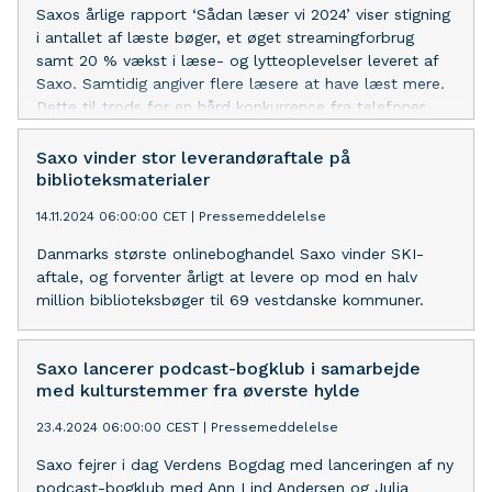
Saxos årlige rapport ‘Sådan læser vi 2024’ viser stigning
i antallet af læste bøger, et øget streamingforbrug
samt 20 % vækst i læse- og lytteoplevelser leveret af
Saxo. Samtidig angiver flere læsere at have læst mere.
Dette til trods for en hård konkurrence fra telefoner,
som 40 % af læserne mener forstyrrer deres læsning.
Saxo vinder stor leverandøraftale på
biblioteksmaterialer
14.11.2024 06:00:00 CET
|
Pressemeddelelse
Danmarks største onlineboghandel Saxo vinder SKI-
aftale, og forventer årligt at levere op mod en halv
million biblioteksbøger til 69 vestdanske kommuner.
Saxo lancerer podcast-bogklub i samarbejde
med kulturstemmer fra øverste hylde
23.4.2024 06:00:00 CEST
|
Pressemeddelelse
Saxo fejrer i dag Verdens Bogdag med lanceringen af ny
podcast-bogklub med Ann Lind Andersen og Julia