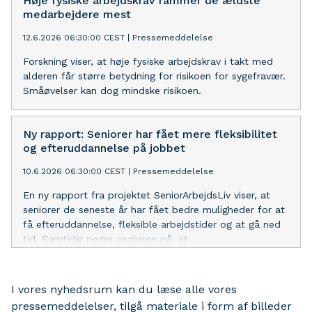
Høje fysiske arbejdskrav rammer de ældste
medarbejdere mest
12.6.2026 06:30:00 CEST
|
Pressemeddelelse
Forskning viser, at høje fysiske arbejdskrav i takt med
alderen får større betydning for risikoen for sygefravær.
Småøvelser kan dog mindske risikoen.
Ny rapport: Seniorer har fået mere fleksibilitet
og efteruddannelse på jobbet
10.6.2026 06:30:00 CEST
|
Pressemeddelelse
En ny rapport fra projektet SeniorArbejdsLiv viser, at
seniorer de seneste år har fået bedre muligheder for at
få efteruddannelse, fleksible arbejdstider og at gå ned
tid. Samtidig peger analysen på, at
helbredsudfordringer og høje arbejdskrav fortsat kan
stå i vejen for et længere og sundere arbejdsliv.
I vores nyhedsrum kan du læse alle vores
pressemeddelelser, tilgå materiale i form af billeder