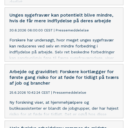
dagligt.
Unges sygefravær kan potentielt blive mindre,
hvis de får mere indflydelse på deres arbejde
30.6.2026 06:00:00 CEST
|
Pressemeddelelse
Forskere har undersøgt, hvor meget unges sygefravær
kan reduceres ved selv en mindre forbedring i
indflydelse på arbejde. Selv ret beskedne forbedringer
kan sandsynligvis føre til færre sygefraværsdage, viser
studiet.
Arbejde og graviditet: Forskere kortlægger for
første gang risiko for at føde for tidligt på tværs
af job og brancher
25.6.2026 10:42:24 CEST
|
Pressemeddelelse
Ny forskning viser, at hjemmehjælpere og
butiksassistenter er blandt de jobgrupper, der har højest
risiko for at føde for tidligt. Det er også hos disse
grupper, hvor forskerne ser størst potentiale for
forebyggelse.