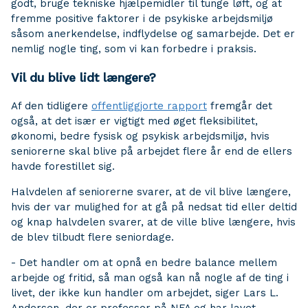
godt, bruge tekniske hjælpemidler til tunge løft, og at
fremme positive faktorer i de psykiske arbejdsmiljø
såsom anerkendelse, indflydelse og samarbejde. Det er
nemlig nogle ting, som vi kan forbedre i praksis.
Vil du blive lidt længere?
Af den tidligere
offentliggjorte rapport
fremgår det
også, at det især er vigtigt med øget fleksibilitet,
økonomi, bedre fysisk og psykisk arbejdsmiljø, hvis
seniorerne skal blive på arbejdet flere år end de ellers
havde forestillet sig.
Halvdelen af seniorerne svarer, at de vil blive længere,
hvis der var mulighed for at gå på nedsat tid eller deltid
og knap halvdelen svarer, at de ville blive længere, hvis
de blev tilbudt flere seniordage.
- Det handler om at opnå en bedre balance mellem
arbejde og fritid, så man også kan nå nogle af de ting i
livet, der ikke kun handler om arbejdet, siger Lars L.