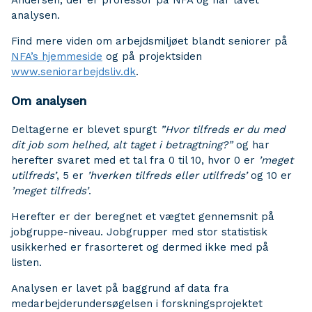
Andersen, der er professor på NFA og har lavet
analysen.
Find mere viden om arbejdsmiljøet blandt seniorer på
NFA’s hjemmeside
og på projektsiden
www.seniorarbejdsliv.dk
.
Om analysen
Deltagerne er blevet spurgt
”Hvor tilfreds er du med
dit job som helhed, alt taget i betragtning?”
og har
herefter svaret med et tal fra 0 til 10, hvor 0 er
’meget
utilfreds’
, 5 er
’hverken tilfreds eller utilfreds’
og 10 er
’meget tilfreds’
.
Herefter er der beregnet et vægtet gennemsnit på
jobgruppe-niveau. Jobgrupper med stor statistisk
usikkerhed er frasorteret og dermed ikke med på
listen.
Analysen er lavet på baggrund af data fra
medarbejderundersøgelsen i forskningsprojektet