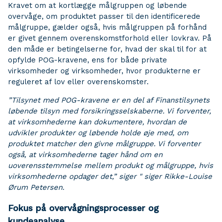
Kravet om at kortlægge målgruppen og løbende
overvåge, om produktet passer til den identificerede
målgruppe, gælder også, hvis målgruppen på forhånd
er givet gennem overenskomstforhold eller lovkrav. På
den måde er betingelserne for, hvad der skal til for at
opfylde POG-kravene, ens for både private
virksomheder og virksomheder, hvor produkterne er
reguleret af lov eller overenskomster.
”Tilsynet med POG-kravene er en del af Finanstilsynets
løbende tilsyn med forsikringsselskaberne. Vi forventer,
at virksomhederne kan dokumentere, hvordan de
udvikler produkter og løbende holde øje med, om
produktet matcher den givne målgruppe. Vi forventer
også, at virksomhederne tager hånd om en
uoverensstemmelse mellem produkt og målgruppe, hvis
virksomhederne opdager det,” siger " siger Rikke-Louise
Ørum Petersen.
Fokus på overvågningsprocesser og
kundeanalyse