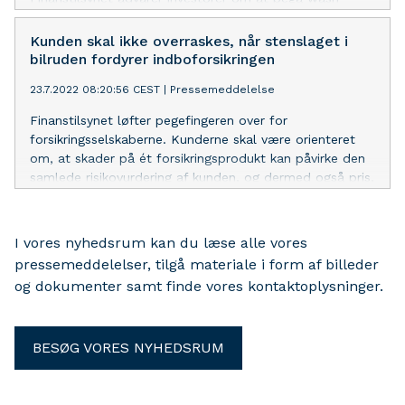
trades, da det er ulovligt og kan føre til fængselsstraf.
Kunden skal ikke overraskes, når stenslaget i
bilruden fordyrer indboforsikringen
23.7.2022 08:20:56 CEST
|
Pressemeddelelse
Finanstilsynet løfter pegefingeren over for
forsikringsselskaberne. Kunderne skal være orienteret
om, at skader på ét forsikringsprodukt kan påvirke den
samlede risikovurdering af kunden, og dermed også pris,
selvrisiko og vilkår på andre forsikringer.
I vores nyhedsrum kan du læse alle vores
pressemeddelelser, tilgå materiale i form af billeder
og dokumenter samt finde vores kontaktoplysninger.
BESØG VORES NYHEDSRUM