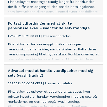
Finanstilsynet modtager stadig klager fra bankkunder,
der ikke får den adgang til den basale betalingskonto,
som lovgivningen sikrer dem. Finanstilsynet har tidligere
indskærpet reglerne overfor bankerne, og vil nu
undersøge, hvordan bankerne håndterer reglerne.
Fortsat udfordringer med at skifte
pensionsselskab – især for de selvstændige
18.11.2022 09:25:00 CET
|
Pressemeddelelse
Finanstilsynet har undersøgt, hvilke hindringer
pensionskunderne møder, når de ønsker at flytte deres
pensionsopsparing til et nyt selskab. Konklusionen er, at
især selvstændige har svært ved at få overført deres
hvilende, obligatoriske pensionsordninger til private
aftaler. Og det strider mod kundens interesse og god
Advarsel mod at handle værdipapirer med sig
skik.
selv (wash trading)
25.7.2022 08:00:34 CEST
|
Pressemeddelelse
Finanstilsynet oplever et stigende antal sager, hvor
private investorer handler værdipapirer med sig selv på
markederne, og dermed begår wash trading.
Finanstilsynet advarer investorer om at begå wash