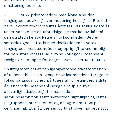
Mette Maix 2022 som acceptabelt efter
omstændighederne.
- I 2022 prioriterede vi med åbne øjne den
langsigtede udvikling over indtjening her og nu. Efter at
have leveret rekordresultat året før, var fokus sidste år
under vanskelige og uforudsigelige markedsvilkår på
den strategiske styrkelse af virksomheden. Jeg er
særdeles godt tilfreds med dedikationen til vores
langsigtede indsatsområder og oprigtigt taknemmelig
for den store indsats, alle mine kolleger i Rosendahl
Design Group lagde for dagen i 2022, siger Mette Maix.
En integreret del af den igangværende transformation
af Rosendahl Design Group er virksomhedens forøgede
fokus på ansvarlighed på tværs af forretningen. Sidste
år lancerede Rosendahl Design Group sin nye
ansvarlighedsstrategi, formulerede sin
samfundsambition samt skitserede sigtelinjer og løfter
til gruppens interessenter og ansøgte om B Corp-
certificering. Et mål, der ser ud til at blive indfriet i 2023.