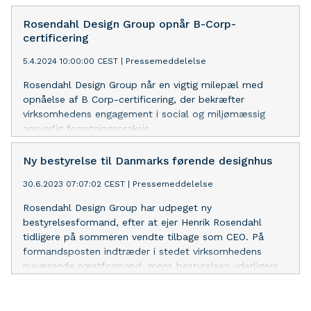
stabilitet efter et hårdt år
Rosendahl Design Group opnår B-Corp-
certificering
5.4.2024 10:00:00 CEST
|
Pressemeddelelse
Rosendahl Design Group når en vigtig milepæl med
opnåelse af B Corp-certificering, der bekræfter
virksomhedens engagement i social og miljømæssig
ansvarlig forretningspraksis.
Ny bestyrelse til Danmarks førende designhus
30.6.2023 07:07:02 CEST
|
Pressemeddelelse
Rosendahl Design Group har udpeget ny
bestyrelsesformand, efter at ejer Henrik Rosendahl
tidligere på sommeren vendte tilbage som CEO. På
formandsposten indtræder i stedet virksomhedens
nuværende næstformand, mens bestyrelsen yderligere
suppleres af to nye profiler med særlige kompetencer
inden for international ekspansion og finans.