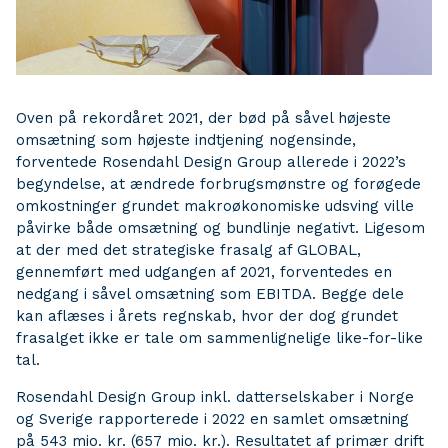
Oven på rekordåret 2021, der bød på såvel højeste
omsætning som højeste indtjening nogensinde,
forventede Rosendahl Design Group allerede i 2022’s
begyndelse, at ændrede forbrugsmønstre og forøgede
omkostninger grundet makroøkonomiske udsving ville
påvirke både omsætning og bundlinje negativt. Ligesom
at der med det strategiske frasalg af GLOBAL,
gennemført med udgangen af 2021, forventedes en
nedgang i såvel omsætning som EBITDA. Begge dele
kan aflæses i årets regnskab, hvor der dog grundet
frasalget ikke er tale om sammenlignelige like-for-like
tal.
Rosendahl Design Group inkl. datterselskaber i Norge
og Sverige rapporterede i 2022 en samlet omsætning
på 543 mio. kr. (657 mio. kr.). Resultatet af primær drift