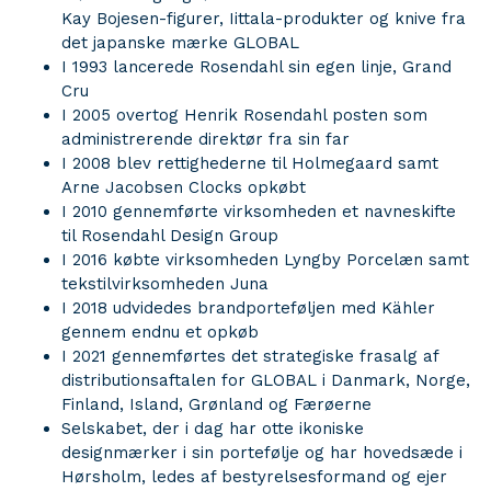
Kay Bojesen-figurer, Iittala-produkter og knive fra
det japanske mærke GLOBAL
I 1993 lancerede Rosendahl sin egen linje, Grand
Cru
I 2005 overtog Henrik Rosendahl posten som
administrerende direktør fra sin far
I 2008 blev rettighederne til Holmegaard samt
Arne Jacobsen Clocks opkøbt
I 2010 gennemførte virksomheden et navneskifte
til Rosendahl Design Group
I 2016 købte virksomheden Lyngby Porcelæn samt
tekstilvirksomheden Juna
I 2018 udvidedes brandporteføljen med Kähler
gennem endnu et opkøb
I 2021 gennemførtes det strategiske frasalg af
distributionsaftalen for GLOBAL i Danmark, Norge,
Finland, Island, Grønland og Færøerne
Selskabet, der i dag har otte ikoniske
designmærker i sin portefølje og har hovedsæde i
Hørsholm, ledes af bestyrelsesformand og ejer