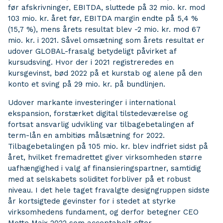
før afskrivninger, EBITDA, sluttede på 32 mio. kr. mod
103 mio. kr. året før, EBITDA margin endte på 5,4 %
(15,7 %), mens årets resultat blev -2 mio. kr. mod 67
mio. kr. i 2021. Såvel omsætning som årets resultat er
udover GLOBAL-frasalg betydeligt påvirket af
kursudsving. Hvor der i 2021 registreredes en
kursgevinst, bød 2022 på et kurstab og alene på den
konto et sving på 29 mio. kr. på bundlinjen.
Udover markante investeringer i international
ekspansion, forstærket digital tilstedeværelse og
fortsat ansvarlig udvikling var tilbagebetalingen af
term-lån en ambitiøs målsætning for 2022.
Tilbagebetalingen på 105 mio. kr. blev indfriet sidst på
året, hvilket fremadrettet giver virksomheden større
uafhængighed i valg af finansieringspartner, samtidig
med at selskabets soliditet forbliver på et robust
niveau. I det hele taget fravalgte designgruppen sidste
år kortsigtede gevinster for i stedet at styrke
virksomhedens fundament, og derfor betegner CEO