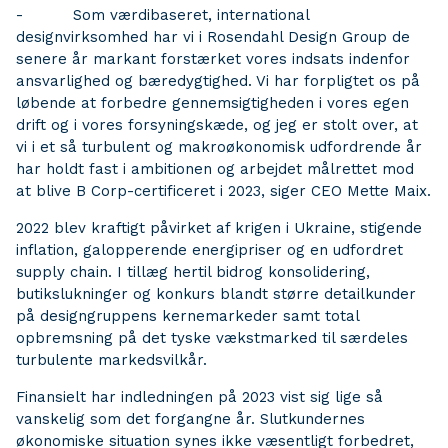
- Som værdibaseret, international
designvirksomhed har vi i Rosendahl Design Group de
senere år markant forstærket vores indsats indenfor
ansvarlighed og bæredygtighed. Vi har forpligtet os på
løbende at forbedre gennemsigtigheden i vores egen
drift og i vores forsyningskæde, og jeg er stolt over, at
vi i et så turbulent og makroøkonomisk udfordrende år
har holdt fast i ambitionen og arbejdet målrettet mod
at blive B Corp-certificeret i 2023, siger CEO Mette Maix.
2022 blev kraftigt påvirket af krigen i Ukraine, stigende
inflation, galopperende energipriser og en udfordret
supply chain. I tillæg hertil bidrog konsolidering,
butikslukninger og konkurs blandt større detailkunder
på designgruppens kernemarkeder samt total
opbremsning på det tyske vækstmarked til særdeles
turbulente markedsvilkår.
Finansielt har indledningen på 2023 vist sig lige så
vanskelig som det forgangne år. Slutkundernes
økonomiske situation synes ikke væsentligt forbedret,