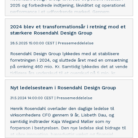
2025 og forbedrede indtjening, likviditet og operationel
performance i et udfordrende marked. Gennem
disciplineret prioritering og risikostyring i et komplekst
globalt marked styrkede koncernen sine finansielle
2024 blev et transformationsår i retning mod et
nøgletal og skabte grundlag for øgede investeringer i
stærkere Rosendahl Design Group
brandudvikling og stærke kommercielle koncepter på
28.5.2025 15:00:00 CEST
|
Pressemeddelelse
tværs af koncernens otte designbrands.
Rosendahl Design Group lykkedes med at stabilisere
forretningen i 2024, og sluttede året med en omsætning
på omkring 460 mio. Kr. Samtidig lykkedes det at vende
tidligere års underskud til et overskud på 5 mio. kr.
Nøgletallene for gearing, lager og gæld blev væsentligt
forbedret. Fokus har været og er fortsat på at udvikle
Nyt ledelsesteam i Rosendahl Design Group
en agil organisation, der driver en relevant, kommerciel
31.5.2024 14:00:00 CEST
|
Pressemeddelelse
forretning med stærke brands.
Henrik Rosendahl overlader den daglige ledelse til
virksomhedens CFO gennem 9 år, Lisbeth Dau, og
samtidig indtræder Kaja Wiegand Møller som ny
forperson i bestyrelsen. Den nye ledelse skal bidrage til
at sikre innovation, bæredygtig vækst og finansiel