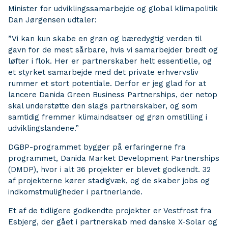
Minister for udviklingssamarbejde og global klimapolitik
Dan Jørgensen udtaler:
”Vi kan kun skabe en grøn og bæredygtig verden til
gavn for de mest sårbare, hvis vi samarbejder bredt og
løfter i flok. Her er partnerskaber helt essentielle, og
et styrket samarbejde med det private erhvervsliv
rummer et stort potentiale. Derfor er jeg glad for at
lancere Danida Green Business Partnerships, der netop
skal understøtte den slags partnerskaber, og som
samtidig fremmer klimaindsatser og grøn omstilling i
udviklingslandene.”
DGBP-programmet bygger på erfaringerne fra
programmet, Danida Market Development Partnerships
(DMDP), hvor i alt 36 projekter er blevet godkendt. 32
af projekterne kører stadigvæk, og de skaber jobs og
indkomstmuligheder i partnerlande.
Et af de tidligere godkendte projekter er Vestfrost fra
Esbjerg, der gået i partnerskab med danske X-Solar og