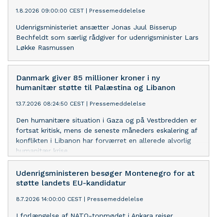
1.8.2026 09:00:00 CEST
|
Pressemeddelelse
Udenrigsministeriet ansætter Jonas Juul Bisserup
Bechfeldt som særlig rådgiver for udenrigsminister Lars
Løkke Rasmussen
Danmark giver 85 millioner kroner i ny
humanitær støtte til Palæstina og Libanon
13.7.2026 08:24:50 CEST
|
Pressemeddelelse
Den humanitære situation i Gaza og på Vestbredden er
fortsat kritisk, mens de seneste måneders eskalering af
konflikten i Libanon har forværret en allerede alvorlig
humanitær krise.
Udenrigsministeren besøger Montenegro for at
støtte landets EU-kandidatur
8.7.2026 14:00:00 CEST
|
Pressemeddelelse
I forlængelse af NATO-topmødet i Ankara rejser