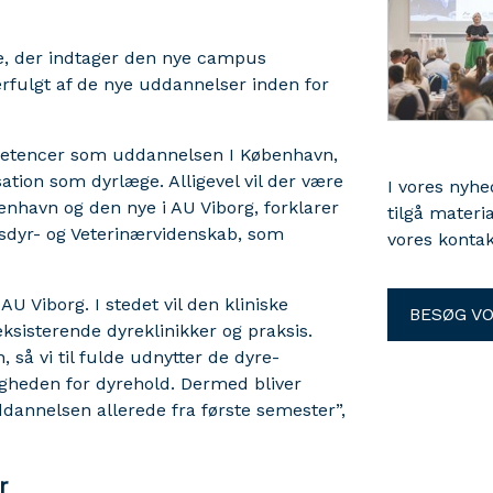
e, der indtager den nye campus
erfulgt af de nye uddannelser inden for
petencer som uddannelsen I København,
ation som dyrlæge. Alligevel vil der være
I vores nyh
nhavn og den nye i AU Viborg, forklarer
tilgå materi
Husdyr- og Veterinærvidenskab, som
vores kontak
AU Viborg. I stedet vil den kliniske
BESØG V
sisterende dyreklinikker og praksis.
 så vi til fulde udnytter de dyre-
ligheden for dyrehold. Dermed bliver
ddannelsen allerede fra første semester”,
r