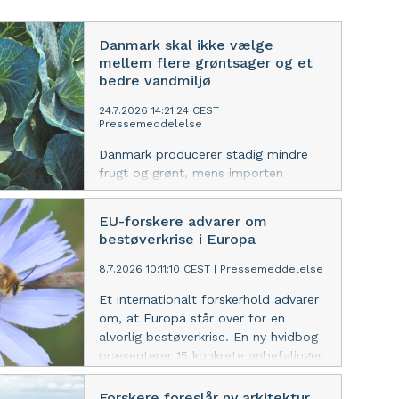
Danmark skal ikke vælge
mellem flere grøntsager og et
bedre vandmiljø
24.7.2026 14:21:24 CEST
|
Pressemeddelelse
Danmark producerer stadig mindre
frugt og grønt, mens importen
vokser. Men forskningen peger på, at
nye dyrkningssystemer kan mindske
EU-forskere advarer om
tabet af kvælstof og reducere
bestøverkrise i Europa
klimaaftrykket uden at gå på
kompromis med høje udbytter.
8.7.2026 10:11:10 CEST
|
Pressemeddelelse
Samtidig kan fremtidens danske frugt
Et internationalt forskerhold advarer
og grønt konkurrere på noget, som
om, at Europa står over for en
importerede varer har svært ved at
alvorlig bestøverkrise. En ny hvidbog
matche: Kvalitet, gennemsigtighed og
præsenterer 15 konkrete anbefalinger
variation.
til, hvordan tilbagegangen kan
vendes.
Forskere foreslår ny arkitektur