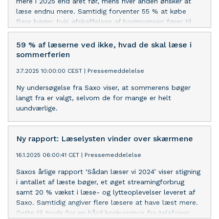
mere i 2025 end året før, mens hver anden ønsker at
læse endnu mere. Samtidig forventer 55 % at købe
flere bøger, hvis afskaffelsen af bogmomsen fører til
lavere bogpriser. Effekten er særlig tydelig blandt unge
læsere under 30 år.
59 % af læserne ved ikke, hvad de skal læse i
sommerferien
3.7.2025 10:00:00 CEST
|
Pressemeddelelse
Ny undersøgelse fra Saxo viser, at sommerens bøger
langt fra er valgt, selvom de for mange er helt
uundværlige.
Ny rapport: Læselysten vinder over skærmene
16.1.2025 06:00:41 CET
|
Pressemeddelelse
Saxos årlige rapport ‘Sådan læser vi 2024’ viser stigning
i antallet af læste bøger, et øget streamingforbrug
samt 20 % vækst i læse- og lytteoplevelser leveret af
Saxo. Samtidig angiver flere læsere at have læst mere.
Dette til trods for en hård konkurrence fra telefoner,