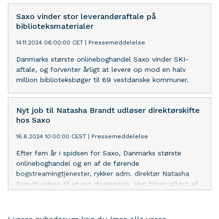
som 40 % af læserne mener forstyrrer deres læsning.
Saxo vinder stor leverandøraftale på
biblioteksmaterialer
14.11.2024 06:00:00 CET
|
Pressemeddelelse
Danmarks største onlineboghandel Saxo vinder SKI-
aftale, og forventer årligt at levere op mod en halv
million biblioteksbøger til 69 vestdanske kommuner.
Nyt job til Natasha Brandt udløser direktørskifte
hos Saxo
16.8.2024 10:00:00 CEST
|
Pressemeddelelse
Efter fem år i spidsen for Saxo, Danmarks største
onlineboghandel og en af de førende
bogstreamingtjenester, rykker adm. direktør Natasha
Brandt videre til et nyt direktørjob. Hun bliver afløst af
Saxos nuværende kunde- og driftsdirektør (COO) Jeppe
Vestergaard Trier.