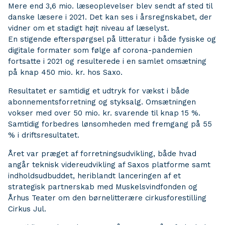
Mere end 3,6 mio. læseoplevelser blev sendt af sted til
danske læsere i 2021. Det kan ses i årsregnskabet, der
vidner om et stadigt højt niveau af læselyst.
En stigende efterspørgsel på litteratur i både fysiske og
digitale formater som følge af corona-pandemien
fortsatte i 2021 og resulterede i en samlet omsætning
på knap 450 mio. kr. hos Saxo.
Resultatet er samtidig et udtryk for vækst i både
abonnementsforretning og styksalg. Omsætningen
vokser med over 50 mio. kr. svarende til knap 15 %.
Samtidig forbedres lønsomheden med fremgang på 55
% i driftsresultatet.
Året var præget af forretningsudvikling, både hvad
angår teknisk videreudvikling af Saxos platforme samt
indholdsudbuddet, heriblandt lanceringen af et
strategisk partnerskab med Muskelsvindfonden og
Århus Teater om den børnelitterære cirkusforestilling
Cirkus Jul.