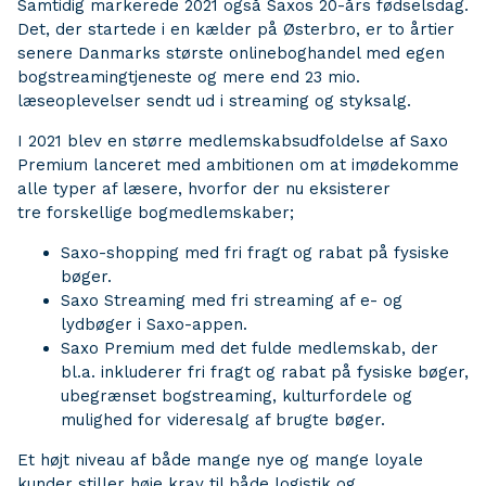
Samtidig markerede 2021 også Saxos 20-års fødselsdag.
Det, der startede i en kælder på Østerbro, er to årtier
senere Danmarks største onlineboghandel med egen
bogstreamingtjeneste og mere end 23 mio.
læseoplevelser sendt ud i streaming og styksalg.
I 2021 blev en større medlemskabsudfoldelse af Saxo
Premium lanceret med ambitionen om at imødekomme
alle typer af læsere, hvorfor der nu eksisterer
tre forskellige bogmedlemskaber;
Saxo-shopping med fri fragt og rabat på fysiske
bøger.
Saxo Streaming med fri streaming af e- og
lydbøger i Saxo-appen.
Saxo Premium med det fulde medlemskab, der
bl.a. inkluderer fri fragt og rabat på fysiske bøger,
ubegrænset bogstreaming, kulturfordele og
mulighed for videresalg af brugte bøger.
Et højt niveau af både mange nye og mange loyale
kunder stiller høje krav til både logistik og