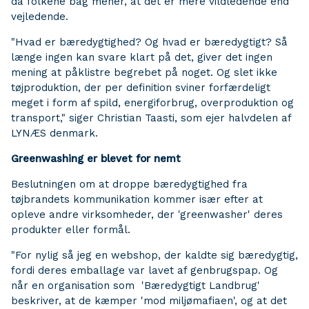
da folkene bag mener, at det er mere vildledende end
vejledende.
"Hvad er bæredygtighed? Og hvad er bæredygtigt? Så
længe ingen kan svare klart på det, giver det ingen
mening at påklistre begrebet på noget. Og slet ikke
tøjproduktion, der per definition sviner forfærdeligt
meget i form af spild, energiforbrug, overproduktion og
transport," siger Christian Taasti, som ejer halvdelen af
LYNÆS denmark.
Greenwashing er blevet for nemt
Beslutningen om at droppe bæredygtighed fra
tøjbrandets kommunikation kommer især efter at
opleve andre virksomheder, der 'greenwasher' deres
produkter eller formål.
"For nylig så jeg en webshop, der kaldte sig bæredygtig,
fordi deres emballage var lavet af genbrugspap. Og
når en organisation som 'Bæredygtigt Landbrug'
beskriver, at de kæmper 'mod miljømafiaen', og at det