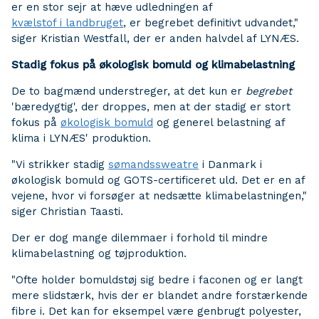
er en stor sejr at hæve udledningen af
kvælstof i landbruget
, er begrebet definitivt udvandet,"
siger Kristian Westfall, der er anden halvdel af LYNÆS.
Stadig fokus på økologisk bomuld og klimabelastning
De to bagmænd understreger, at det kun er
begrebet
'bæredygtig', der droppes, men at der stadig er stort
fokus på
økologisk bomuld
og generel belastning af
klima i LYNÆS' produktion.
"Vi strikker stadig
sømandssweatre
i Danmark i
økologisk bomuld og GOTS-certificeret uld. Det er en af
vejene, hvor vi forsøger at nedsætte klimabelastningen,"
siger Christian Taasti.
Der er dog mange dilemmaer i forhold til mindre
klimabelastning og tøjproduktion.
"Ofte holder bomuldstøj sig bedre i faconen og er langt
mere slidstærk, hvis der er blandet andre forstærkende
fibre i. Det kan for eksempel være genbrugt polyester,