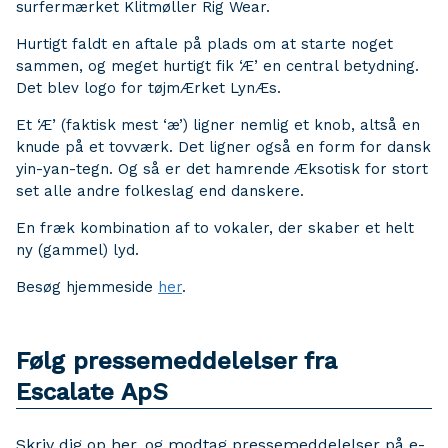
surfermærket Klitmøller Rig Wear.
Hurtigt faldt en aftale på plads om at starte noget
sammen, og meget hurtigt fik ‘Æ’ en central betydning.
Det blev logo for tøjmÆrket LynÆs.
Et ‘Æ’ (faktisk mest ‘æ’) ligner nemlig et knob, altså en
knude på et tovværk. Det ligner også en form for dansk
yin-yan-tegn. Og så er det hamrende Æksotisk for stort
set alle andre folkeslag end danskere.
En fræk kombination af to vokaler, der skaber et helt
ny (gammel) lyd.
Besøg hjemmeside
her
.
Følg pressemeddelelser fra
Escalate ApS
Skriv dig op her, og modtag pressemeddelelser på e-