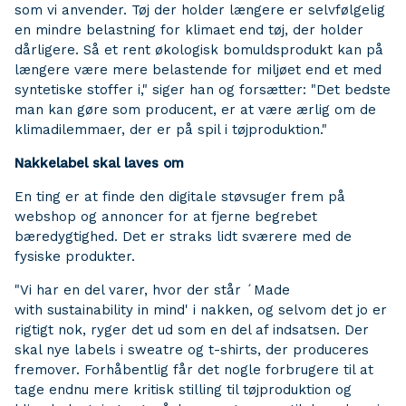
som vi anvender. Tøj der holder længere er selvfølgelig
en mindre belastning for klimaet end tøj, der holder
dårligere. Så et rent økologisk bomuldsprodukt kan på
længere være mere belastende for miljøet end et med
syntetiske stoffer i," siger han og forsætter: "Det bedste
man kan gøre som producent, er at være ærlig om de
klimadilemmaer, der er på spil i tøjproduktion."
Nakkelabel skal laves om
En ting er at finde den digitale støvsuger frem på
webshop og annoncer for at fjerne begrebet
bæredygtighed. Det er straks lidt sværere med de
fysiske produkter.
"Vi har en del varer, hvor der står ´Made
with sustainability in mind' i nakken, og selvom det jo er
rigtigt nok, ryger det ud som en del af indsatsen. Der
skal nye labels i sweatre og t-shirts, der produceres
fremover. Forhåbentlig får det nogle forbrugere til at
tage endnu mere kritisk stilling til tøjproduktion og