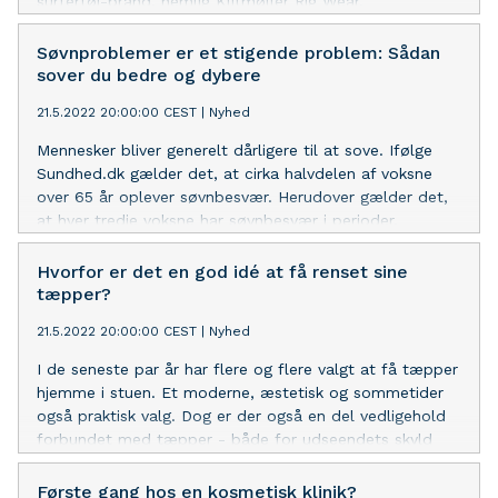
surfertøj-brand, nemlig Klitmøller Rig Wear.
Søvnproblemer er et stigende problem: Sådan
sover du bedre og dybere
21.5.2022 20:00:00 CEST
|
Nyhed
Mennesker bliver generelt dårligere til at sove. Ifølge
Sundhed.dk gælder det, at cirka halvdelen af voksne
over 65 år oplever søvnbesvær. Herudover gælder det,
at hver tredje voksne har søvnbesvær i perioder.
Hvorfor er det en god idé at få renset sine
tæpper?
21.5.2022 20:00:00 CEST
|
Nyhed
I de seneste par år har flere og flere valgt at få tæpper
hjemme i stuen. Et moderne, æstetisk og sommetider
også praktisk valg. Dog er der også en del vedligehold
forbundet med tæpper - både for udseendets skyld
men også med henblik på hygiejne og allergier. I tæpper
samler sig nemlig støv og andre usundheder, som du
Første gang hos en kosmetisk klinik?