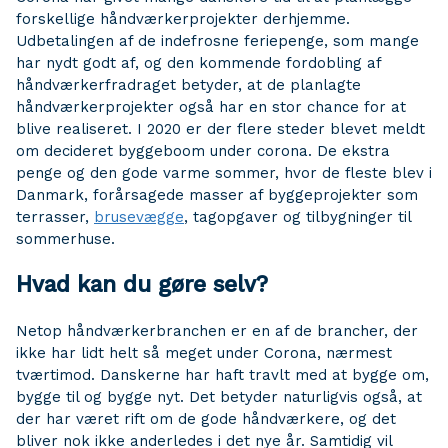
forskellige håndværkerprojekter derhjemme.
Udbetalingen af de indefrosne feriepenge, som mange
har nydt godt af, og den kommende fordobling af
håndværkerfradraget betyder, at de planlagte
håndværkerprojekter også har en stor chance for at
blive realiseret. I 2020 er der flere steder blevet meldt
om decideret byggeboom under corona. De ekstra
penge og den gode varme sommer, hvor de fleste blev i
Danmark, forårsagede masser af byggeprojekter som
terrasser,
brusevægge
, tagopgaver og tilbygninger til
sommerhuse.
Hvad kan du gøre selv?
Netop håndværkerbranchen er en af de brancher, der
ikke har lidt helt så meget under Corona, nærmest
tværtimod. Danskerne har haft travlt med at bygge om,
bygge til og bygge nyt. Det betyder naturligvis også, at
der har været rift om de gode håndværkere, og det
bliver nok ikke anderledes i det nye år. Samtidig vil