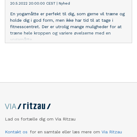
20.5.2022 20:00:00 CEST
|
Nyhed
kosmetologen i ny og næ. Det skyldtes, at de
uddannedes resultater overrasker – ikke på grund af, at
En yogamåtte er perfekt til dig, som gerne vil træne og
de ikke burde være dygtige i deres arbejde, men fordi at
holde dig i god form, men ikke har tid til at tage i
mange mænd og kvinder føler sig direkte overraskende
fitnesscentret. Der er utrolig mange muligheder for at
smukke, efter et besøg hos deres foretrukne
træne hele kroppen og variere øvelserne med en
kosmetolog.
yogamåtte.
Lad os fortælle dig om Via Ritzau
Kontakt os
for en samtale eller læs mere om
Via Ritzau