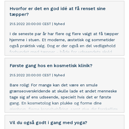
Hvorfor er det en god idé at få renset sine
tæpper?
21.5.2022 20:00:00 CEST
|
Nyhed
I de seneste par år har flere og flere valgt at få tæpper
hjemme i stuen. Et moderne, æstetisk og sommetider
også praktisk valg. Dog er der også en del vedligehold
forbundet med tæpper - både for udseendets skyld
men også med henblik på hygiejne og allergier. I tæpper
samler sig nemlig støv og andre usundheder, som du
Første gang hos en kosmetisk klinik?
bør få fjernet. Derudover risikerer tæpper også at få
21.5.2022 20:00:00 CEST
|
Nyhed
pletter og plamager. Disse kan heldigvis - i langt de
fleste tilfælde - også fjernes!
Bare rolig! For mange kan det være en smule
grænseoverskridende at skulle lade et andet menneske
tage sig af ens udseende, specielt hvis det er første
gang. En kosmetolog kan plukke og forme dine
øjenbryn, fjerne kropsbehåring, samt give dig forskellige
krops- og ansigtsbehandlinger, når det gælder de
mindre behandlinger. Efter første oplevelse finder
Vil du også godt i gang med yoga?
mange det stærkt vanedannende at skulle besøge