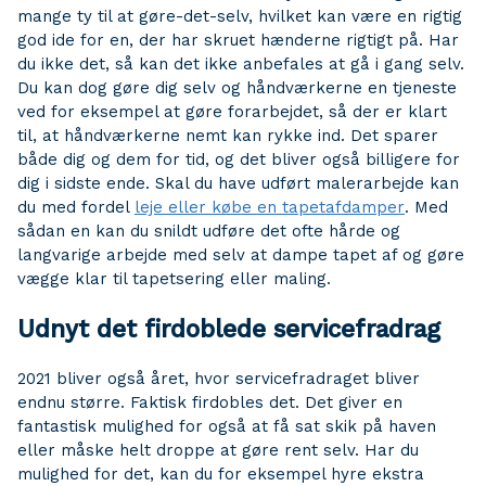
mange ty til at gøre-det-selv, hvilket kan være en rigtig
god ide for en, der har skruet hænderne rigtigt på. Har
du ikke det, så kan det ikke anbefales at gå i gang selv.
Du kan dog gøre dig selv og håndværkerne en tjeneste
ved for eksempel at gøre forarbejdet, så der er klart
til, at håndværkerne nemt kan rykke ind. Det sparer
både dig og dem for tid, og det bliver også billigere for
dig i sidste ende. Skal du have udført malerarbejde kan
du med fordel
leje eller købe en tapetafdamper
. Med
sådan en kan du snildt udføre det ofte hårde og
langvarige arbejde med selv at dampe tapet af og gøre
vægge klar til tapetsering eller maling.
Udnyt det firdoblede servicefradrag
2021 bliver også året, hvor servicefradraget bliver
endnu større. Faktisk firdobles det. Det giver en
fantastisk mulighed for også at få sat skik på haven
eller måske helt droppe at gøre rent selv. Har du
mulighed for det, kan du for eksempel hyre ekstra