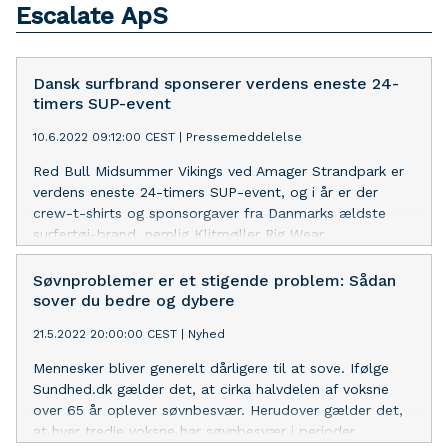
Escalate ApS
Dansk surfbrand sponserer verdens eneste 24-
timers SUP-event
10.6.2022 09:12:00 CEST
|
Pressemeddelelse
Red Bull Midsummer Vikings ved Amager Strandpark er
verdens eneste 24-timers SUP-event, og i år er der
crew-t-shirts og sponsorgaver fra Danmarks ældste
surfertøj-brand, nemlig Klitmøller Rig Wear.
Søvnproblemer er et stigende problem: Sådan
sover du bedre og dybere
21.5.2022 20:00:00 CEST
|
Nyhed
Mennesker bliver generelt dårligere til at sove. Ifølge
Sundhed.dk gælder det, at cirka halvdelen af voksne
over 65 år oplever søvnbesvær. Herudover gælder det,
at hver tredje voksne har søvnbesvær i perioder.