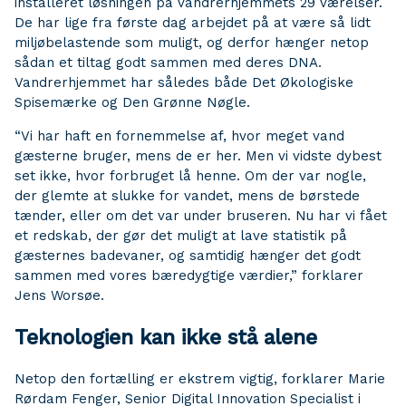
installeret løsningen på vandrerhjemmets 29 værelser.
De har lige fra første dag arbejdet på at være så lidt
miljøbelastende som muligt, og derfor hænger netop
sådan et tiltag godt sammen med deres DNA.
Vandrerhjemmet har således både Det Økologiske
Spisemærke og Den Grønne Nøgle.
“Vi har haft en fornemmelse af, hvor meget vand
gæsterne bruger, mens de er her. Men vi vidste dybest
set ikke, hvor forbruget lå henne. Om der var nogle,
der glemte at slukke for vandet, mens de børstede
tænder, eller om det var under bruseren. Nu har vi fået
et redskab, der gør det muligt at lave statistik på
gæsternes badevaner, og samtidig hænger det godt
sammen med vores bæredygtige værdier,” forklarer
Jens Worsøe.
Teknologien kan ikke stå alene
Netop den fortælling er ekstrem vigtig, forklarer Marie
Rørdam Fenger, Senior Digital Innovation Specialist i