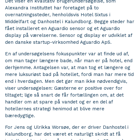
Det viser en kvalitativ brugerundersøgelse, som
Alexandra Instituttet har foretaget på to
overnatningssteder, henholdsvis Hotel Sixtus i
Middelfart og Danhostel i Kalundborg. Begge steder har
fået installeret en Aguardio sensor og et Aguardio
display på værelserne. Sensor og display er udviklet af
den danske startup-virksomhed Aguardio ApS.
En af undersøgelsens fokuspunkter var at finde ud af,
om man tager længere bade, når man er på hotel, end
derhjemme. Antagelsen var, at man tog et længere og
mere luksuriøst bad på hotellet, fordi man har mere tid
end i hverdagen. Men det gør man ikke nødvendigvis,
viser undersøgelsen: Gæsterne er positive over for
tiltaget; lige så snart de får fortællingen om, at det
handler om at spare på vandet og er en del af
hotellernes strategi henimod at blive mere
bæredygtige.
For Jens og Ulrikka Worsøe, der er driver Danhostel i
Kalundborg, har det været et naturligt skridt at få