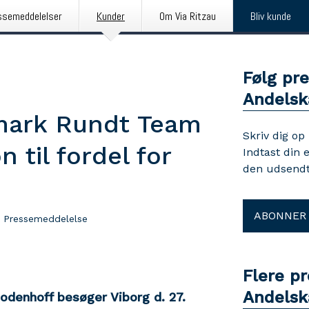
ssemeddelelser
Kunder
Om Via Ritzau
Bliv kunde
Følg pr
Andelsk
mark Rundt Team
Skriv dig op
 til fordel for
Indtast din 
den udsendt
ABONNER
Pressemeddelelse
Flere p
Andelsk
denhoff besøger Viborg d. 27.