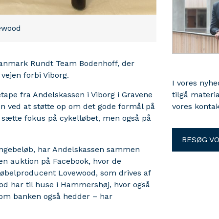
vewood
 Danmark Rundt Team Bodenhoff, der
vejen forbi Viborg.
I vores nyh
tape fra Andelskassen i Viborg i Gravene
tilgå materi
ken ved at støtte op om det gode formål på
vores kontak
at sætte fokus på cykelløbet, men også på
BESØG V
pengebeløb, har Andelskassen sammen
n auktion på Facebook, hvor de
 møbelproducent Lovewood, som drives af
d har til huse i Hammershøj, hvor også
som banken også hedder – har