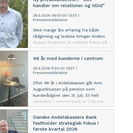
sundhedsklinikkerne og arbejder
handler om relationer og tillid”
helhedsorienteret med samspillet
mellem privatøkonomi, familieliv og
28.5.2026 06:50:00 CEST
|
Pressemeddelelse
virksomhed.
Med mange års erfaring fra både
rådgivning og ledelse bringer Anders
Graver Pedersen et tydeligt fokus på
relationer, tilgængelighed og udvikling
med sig til Andelskassen i Randers,
46 år med kunderne i centrum
hvor han er startet som
privatkundechef.
26.5.2026 11:50:00 CEST
|
Pressemeddelelse
Efter 46 år i Andelskassen går Anni
Augustinussen på pension som
kunderådgiver den 31. juli. Et helt
arbejdsliv i samme bank er i sig selv
noget særligt, men for Anni har det
altid handlet om mere end tal og
Danske Andelskassers Bank
økonomi – nemlig relationer, tillid og
fastholder strategisk fokus i
god rådgivning.
første kvartal 2026