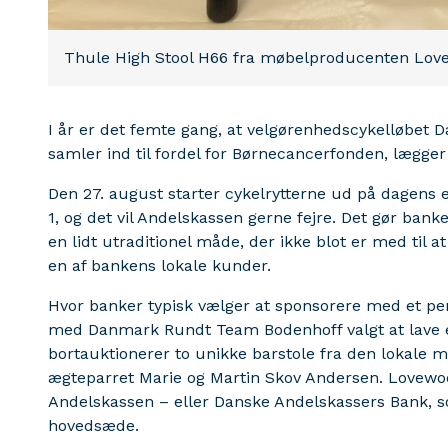
Thule High Stool H66 fra møbelproducenten Lo
I år er det femte gang, at velgørenhedscykelløbet
samler ind til fordel for Børnecancerfonden, lægger 
Den 27. august starter cykelrytterne ud på dagens e
1, og det vil Andelskassen gerne fejre. Det gør ban
en lidt utraditionel måde, der ikke blot er med til 
en af bankens lokale kunder.
Hvor banker typisk vælger at sponsorere med et 
med Danmark Rundt Team Bodenhoff valgt at lave e
bortauktionerer to unikke barstole fra den lokale
ægteparret Marie og Martin Skov Andersen. Lovewoo
Andelskassen – eller Danske Andelskassers Bank, 
hovedsæde.