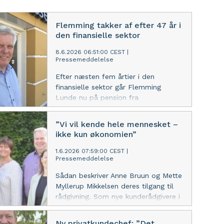
Flemming takker af efter 47 år i
den finansielle sektor
8.6.2026 06:51:00 CEST
|
Pressemeddelelse
Efter næsten fem årtier i den
finansielle sektor går Flemming
Lunde nu på pension fra
Andelskassen i Svendborg. Han kan
se tilbage på en lang og alsidig
”Vi vil kende hele mennesket –
karriere præget af engagement,
ikke kun økonomien”
faglighed og et særligt blik for nære
relationer.
1.6.2026 07:59:00 CEST
|
Pressemeddelelse
Sådan beskriver Anne Bruun og Mette
Myllerup Mikkelsen deres tilgang til
rådgivning. Som nye kunderådgivere i
Andelskassen Sundhed har de fokus
på privatkunderne bag
Ny privatkundechef: ”Det