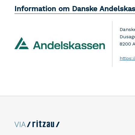
Information om Danske Andelskas
Danske
Dusage
8200
https: