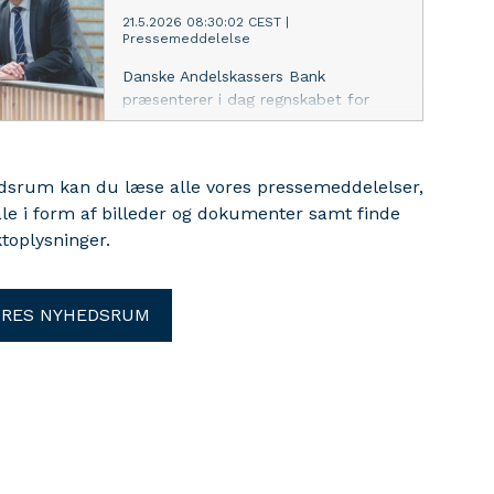
21.5.2026 08:30:02 CEST
|
Pressemeddelelse
Danske Andelskassers Bank
præsenterer i dag regnskabet for
første kvartal 2026. Det viser et
resultat før skat på 24,3 mio. kr. og
en basisindtjening på 28,5 mio. kr. Et
edsrum kan du læse alle vores pressemeddelelser,
resultat, som afspejler, at banken
ale i form af billeder og dokumenter samt finde
prioriterer investeringer i
toplysninger.
eksekveringen af strategien mod
2030.
ORES NYHEDSRUM