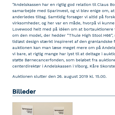
”Andelskassen har en rigtig god relation til Claus
samarbejde med Sparinvest, og vi blev enige om, at 
anderledes tiltag. Samtidig forsøger vi altid på forsk
virksomheder, og her var en måde, hvorpå vi kunne 
Lovewood helt med på idéen om at bortauktionere to
om den model, der hedder ”Thule High Stool H66”, so
tidløst design stærkt inspireret af den grønlandske
auktionen kan man læse meget mere om på Andelsk
vi bare, at rigtig mange har lyst til at deltage i au
støtte Børnecancerfonden, som beløbet fra auktionen 
centerdirektør i Andelskassen i Viborg, Kåre Skorst
Auktionen slutter den 26. august 2019 kl. 15.00.
Billeder