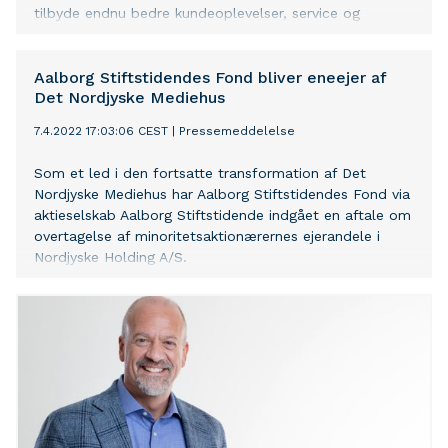
tilbyde endnu bedre kundeoplevelser, service og
kreative produkter til vores erhvervskunder. ”Vi tror på,
at aftalen med ZITE A/S om etableringen af DNMH
Agency som et in-ho
Aalborg Stiftstidendes Fond bliver eneejer af
Det Nordjyske Mediehus
7.4.2022 17:03:06 CEST
|
Pressemeddelelse
Som et led i den fortsatte transformation af Det
Nordjyske Mediehus har Aalborg Stiftstidendes Fond via
aktieselskab Aalborg Stiftstidende indgået en aftale om
overtagelse af minoritetsaktionærernes ejerandele i
Nordjyske Holding A/S.