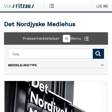
LOG IND
Det Nordjyske Mediehus
Pressemeddelelser
Menu
18
MEDDELELSESTYPE
Alle
Nyhed
Pressemeddelelse