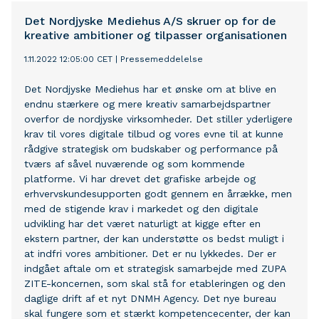
Det Nordjyske Mediehus A/S skruer op for de
kreative ambitioner og tilpasser organisationen
1.11.2022 12:05:00 CET
|
Pressemeddelelse
Det Nordjyske Mediehus har et ønske om at blive en
endnu stærkere og mere kreativ samarbejdspartner
overfor de nordjyske virksomheder. Det stiller yderligere
krav til vores digitale tilbud og vores evne til at kunne
rådgive strategisk om budskaber og performance på
tværs af såvel nuværende og som kommende
platforme. Vi har drevet det grafiske arbejde og
erhvervskundesupporten godt gennem en årrække, men
med de stigende krav i markedet og den digitale
udvikling har det været naturligt at kigge efter en
ekstern partner, der kan understøtte os bedst muligt i
at indfri vores ambitioner. Det er nu lykkedes. Der er
indgået aftale om et strategisk samarbejde med ZUPA
ZITE-koncernen, som skal stå for etableringen og den
daglige drift af et nyt DNMH Agency. Det nye bureau
skal fungere som et stærkt kompetencecenter, der kan