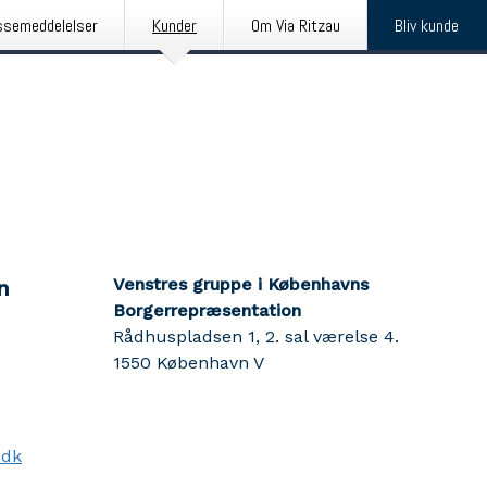
ssemeddelelser
Kunder
Om Via Ritzau
Bliv kunde
Venstres gruppe i Københavns
n
Borgerrepræsentation
Rådhuspladsen 1, 2. sal værelse 4.
1550
København V
.dk