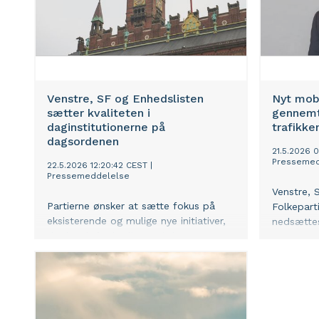
Venstre, SF og Enhedslisten
Nyt mobi
sætter kvaliteten i
gennemt
daginstitutionerne på
trafikke
dagsordenen
21.5.2026 
Pressemed
22.5.2026 12:20:42 CEST
|
Pressemeddelelse
Venstre, 
Partierne ønsker at sætte fokus på
Folkeparti
eksisterende og mulige nye initiativer,
nedsættes
der kan løfte kvaliteten i de
af ekspert
københavnske daginstitutioner. Så alle
københavn
børn i København får en omsorgsfuld
fagbevæge
og tryg dagligdag.