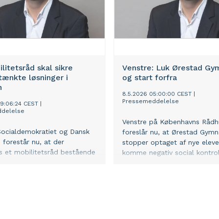
litetsråd skal sikre
Venstre: Luk Ørestad Gy
ænkte løsninger i
og start forfra
n
8.5.2026 05:00:00 CEST
|
Pressemeddelelse
09:06:24 CEST
|
delelse
Venstre på Københavns Rådh
Socialdemokratiet og Dansk
foreslår nu, at Ørestad Gym
 forestår nu, at der
stopper optaget af nye eleve
 et mobilitetsråd bestående
komme negativ social kontrol t
er inden for trafik, det
ske erhvervsliv,
lsen og beboerforeninger.