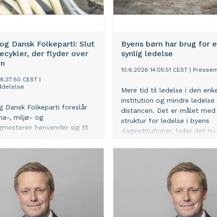
og Dansk Folkeparti: Slut
Byens børn har brug for e
cykler, der flyder over
synlig ledelse
en
10.6.2026 14:05:51 CEST
|
Presse
18:37:50 CEST
|
delelse
Mere tid til ledelse i den enk
institution og mindre ledelse
g Dansk Folkeparti foreslår
distancen. Det er målet med
ma-, miljø- og
struktur for ledelse i byens
gmesteren henvender sig til
daginstitutioner, lyder det nu
ministeren med henblik på at
Venstre og Socialistisk Folke
s store udfordringer med
Københavns Rådhus.
.