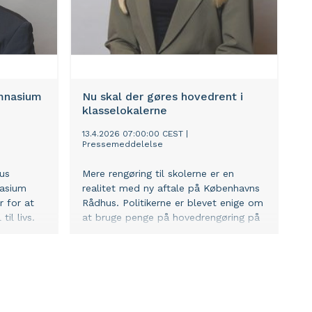
mnasium
Nu skal der gøres hovedrent i
klasselokalerne
13.4.2026 07:00:00 CEST
|
Pressemeddelelse
us
Mere rengøring til skolerne er en
nasium
realitet med ny aftale på Københavns
r for at
Rådhus. Politikerne er blevet enige om
il livs.
at bruge penge på hovedrengøring på
skolerne i 2026, og det er både
rimeligt og nødvendigt, siger Louise
Theilade Thomsen, der er
gruppeformand og
borgerrepræsentant for Venstre.