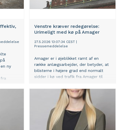
ffektiv,
Venstre kræver redegørelse:
Urimeligt med kø på Amager
meddelelse
27.5.2026 13:07:34 CEST
|
Pressemeddelelse
elte
Amager er i øjeblikket ramt af en
 på
række anlægsarbejder, der betyder, at
 en ny
bilisterne i højere grad end normalt
sidder i kø ved trafik fra Amager til
 fra
Indre By og rundt på Amager. Det
parti på
skyldes manglende hensyn til
borgernes behov, lyder det fra
sundheds- og omsorgsborgmester
Jens-Kristian Lütken (V), der har bedt
forvaltningen om en redegørelse for
situationen.