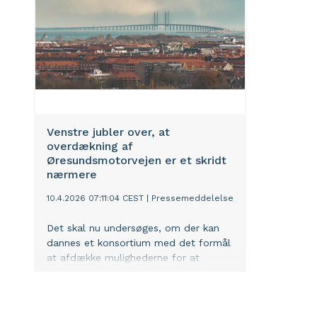
Venstre jubler over, at
overdækning af
Øresundsmotorvejen er et skridt
nærmere
10.4.2026 07:11:04 CEST
|
Pressemeddelelse
Det skal nu undersøges, om der kan
dannes et konsortium med det formål
at afdække mulighederne for at
overdække Øresundsmotorvejen. Det
er der stor tilfredshed med i
Venstre efter forhandlingerne om