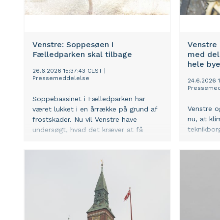
Venstre: Soppesøen i
Venstre 
Fælledparken skal tilbage
med dele
hele by
26.6.2026 15:37:43 CEST
|
Pressemeddelelse
24.6.2026 
Pressemed
Soppebassinet i Fælledparken har
Venstre o
været lukket i en årrække på grund af
nu, at kli
frostskader. Nu vil Venstre have
teknikbor
undersøgt, hvad det kræver at få
transport
genetableret soppesøen.
løse byen
delecykler