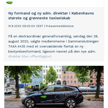
Vejen frem har været stabilitet og et styrket internt
samarbejde mellem ledelse, bestyrelse og
medarbejdere.
Ny formand og ny adm. direktør i Københavns
største og grønneste taxiselskab
31.8.2022 09:20:00 CEST
|
Pressemeddelelse
På en ekstraordinær generalforsamling, søndag den 28.
august 2022, valgte medlemmerne i Sammenslutningen
TAXA 4×35 med et overvældende flertal en ny
bestyrelsesformand, ligesom navnet på den nye adm.
direktør blev offentliggjort.