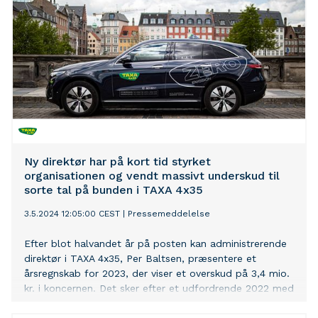
Ny direktør har på kort tid styrket
organisationen og vendt massivt underskud til
sorte tal på bunden i TAXA 4x35
3.5.2024 12:05:00 CEST
|
Pressemeddelelse
Efter blot halvandet år på posten kan administrerende
direktør i TAXA 4x35, Per Baltsen, præsentere et
årsregnskab for 2023, der viser et overskud på 3,4 mio.
kr. i koncernen. Det sker efter et udfordrende 2022 med
uro på de interne linjer og et underskud på -6,9 mio. kr.