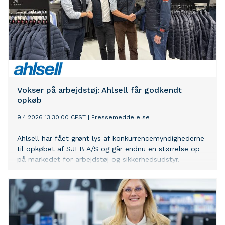
Vokser på arbejdstøj: Ahlsell får godkendt
opkøb
9.4.2026 13:30:00 CEST
|
Pressemeddelelse
Ahlsell har fået grønt lys af konkurrencemyndighederne
til opkøbet af SJEB A/S og går endnu en størrelse op
på markedet for arbejdstøj og sikkerhedsudstyr.​