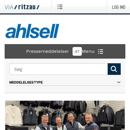
LOG IND
Pressemeddelelser
Menu
47
MEDDELELSESTYPE
Alle
Nyhed
Pressemeddelelse