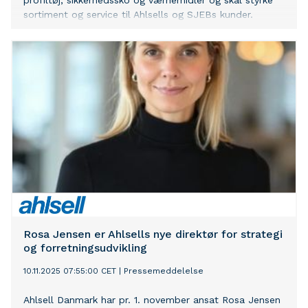
profiltøj, sikkerhedssko og værnemidler og skal styrke
sortiment og service til Ahlsells og SJEBs kunder.
Rosa Jensen er Ahlsells nye direktør for strategi
og forretningsudvikling
10.11.2025 07:55:00 CET
|
Pressemeddelelse
Ahlsell Danmark har pr. 1. november ansat Rosa Jensen