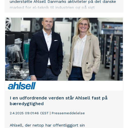
understøtte Ahlsell Danmarks aktiviteter på det danske
marked for el-teknik til industrien og på sigt
installationssegmentet.
I en udfordrende verden står Ahlsell fast på
bæredygtighed
2.4.2025 09:01:46 CEST
|
Pressemeddelelse
Ahlsell, der netop har offentliggjort sin