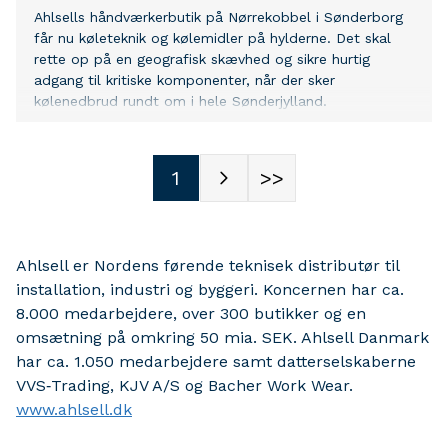
Ahlsells håndværkerbutik på Nørrekobbel i Sønderborg
får nu køleteknik og kølemidler på hylderne. Det skal
rette op på en geografisk skævhed og sikre hurtig
adgang til kritiske komponenter, når der sker
kølenedbrud rundt om i hele Sønderjylland.
1
>>
Ahlsell er Nordens førende teknisek distributør til
installation, industri og byggeri. Koncernen har ca.
8.000 medarbejdere, over 300 butikker og en
omsætning på omkring 50 mia. SEK. Ahlsell Danmark
har ca. 1.050 medarbejdere samt datterselskaberne
VVS‑Trading, KJV A/S og Bacher Work Wear.
www.ahlsell.dk