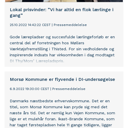
Lokal prisvinder: ”Vi har altid en flok lærlinge i
gang”
25.10.2022 14:42:22 CEST
|
Pressemeddelelse
Gode lærepladser og succesfulde lærlingeforløb er en
central del af forretningen hos Møllers
Værktøjsfremstilling i Thisted. For sin vedholdende og
inspirerende indsats har virksomheden i dag modtaget
DI Thy/Mors’ Lærepladspris.
Morsø Kommune er flyvende i DI-undersøgelse
6.9.2022 19:30:00 CEST
|
Pressemeddelelse
Danmarks næstbedste erhvervskommune. Det er en
titel, som Morsø Kommune kan pryde sig med det
næste års tid. Det er nemlig kun Vejen Kommune, som
lige er et mulehår foran. Ikast-Brande Kommune, som
har taget førstepladsen hele 11 gange tidligere, ligger