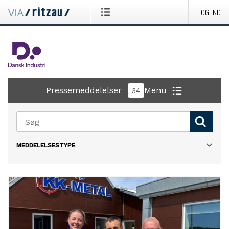
LOG IND
Pressemeddelelser
Menu
34
MEDDELELSESTYPE
Alle
Pressemeddelelse