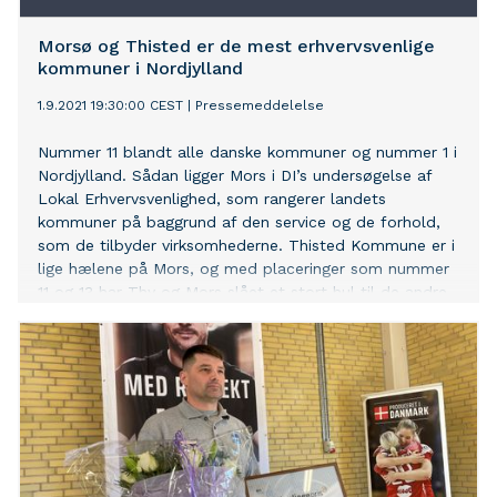
Morsø og Thisted er de mest erhvervsvenlige
kommuner i Nordjylland
1.9.2021 19:30:00 CEST
|
Pressemeddelelse
Nummer 11 blandt alle danske kommuner og nummer 1 i
Nordjylland. Sådan ligger Mors i DI’s undersøgelse af
Lokal Erhvervsvenlighed, som rangerer landets
kommuner på baggrund af den service og de forhold,
som de tilbyder virksomhederne. Thisted Kommune er i
lige hælene på Mors, og med placeringer som nummer
11 og 13 har Thy og Mors slået et stort hul til de andre
nordjyske kommuner.