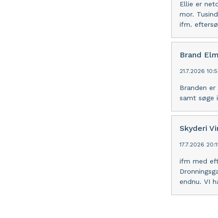
Ellie er ne
mor. Tusind
ifm. eftersø
Brand Elm
21.7.2026 10:
Branden er 
samt søge i
Skyderi Vi
17.7.2026 20:
ifm med eft
Dronningsga
endnu. VI h