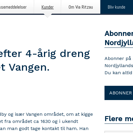
ssemeddelelser
Kunder
Om Via Ritzau
Bliv kunde
Abonner
Nordjyll
efter 4-årig dreng
Abonner på
t Vangen.
Nordjyllands
Du kan alti
ABONNER
ndby og især Vangen området, om at kigge
Flere me
ået fra området ca 1630 og i ukendt
an man godt tage kontakt til ham. Han