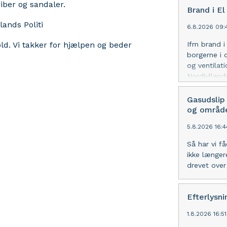
riber og sandaler.
Brand i E
ands Politi
6.8.2026 09:
ld. Vi takker for hjælpen og beder
Ifm brand i
borgerne i 
og ventilat
Nordjyllands
Gasudslip
og område
5.8.2026 16:4
Så har vi f
ikke længer
drevet over
Efterlysni
1.8.2026 16:5