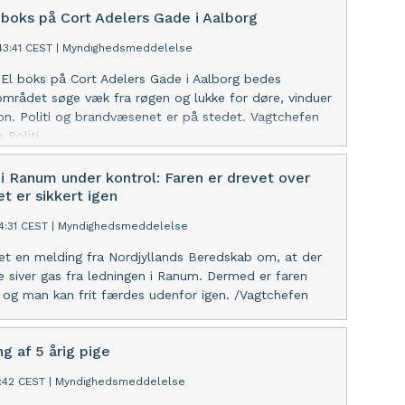
l boks på Cort Adelers Gade i Aalborg
43:41 CEST
|
Myndighedsmeddelelse
 El boks på Cort Adelers Gade i Aalborg bedes
området søge væk fra røgen og lukke for døre, vinduer
ion. Politi og brandvæsenet er på stedet. Vagtchefen
 Politi
 i Ranum under kontrol: Faren er drevet over
t er sikkert igen
4:31 CEST
|
Myndighedsmeddelelse
ået en melding fra Nordjyllands Beredskab om, at der
e siver gas fra ledningen i Ranum. Dermed er faren
 og man kan frit færdes udenfor igen. /Vagtchefen
ng af 5 årig pige
1:42 CEST
|
Myndighedsmeddelelse