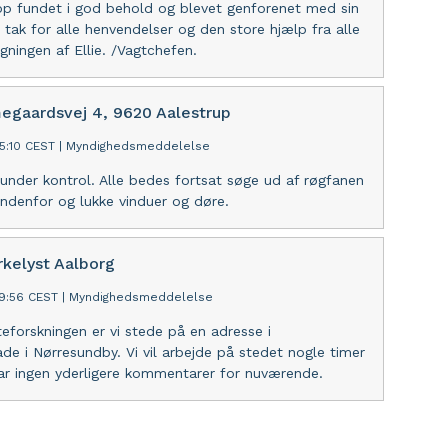
top fundet i god behold og blevet genforenet med sin
 tak for alle henvendelser og den store hjælp fra alle
gningen af Ellie. /Vagtchefen.
egaardsvej 4, 9620 Aalestrup
55:10 CEST
|
Myndighedsmeddelelse
under kontrol. Alle bedes fortsat søge ud af røgfanen
ndenfor og lukke vinduer og døre.
rkelyst Aalborg
19:56 CEST
|
Myndighedsmeddelelse
eforskningen er vi stede på en adresse i
de i Nørresundby. Vi vil arbejde på stedet nogle timer
ar ingen yderligere kommentarer for nuværende.