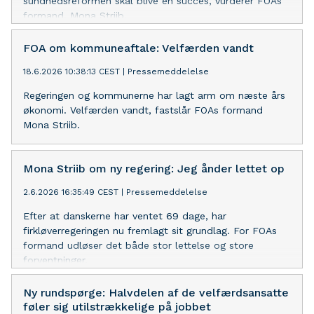
sundhedsreformen skal blive en succes, vurderer FOAs
formand, Mona Striib.
FOA om kommuneaftale: Velfærden vandt
18.6.2026 10:38:13 CEST
|
Pressemeddelelse
Regeringen og kommunerne har lagt arm om næste års
økonomi. Velfærden vandt, fastslår FOAs formand
Mona Striib.
Mona Striib om ny regering: Jeg ånder lettet op
2.6.2026 16:35:49 CEST
|
Pressemeddelelse
Efter at danskerne har ventet 69 dage, har
firkløverregeringen nu fremlagt sit grundlag. For FOAs
formand udløser det både stor lettelse og store
forventninger.
Ny rundspørge: Halvdelen af de velfærdsansatte
føler sig utilstrækkelige på jobbet