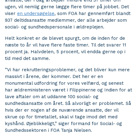
ansatte, der i dag arbejder mindre end 37 timer om
ugen, vil nemlig gerne lægge flere timer på jobbet. Det
viser
en undersøgelse
, som FOA har gennemført blandt
937 deltidsansatte medlemmer, der alle arbejder som
social- og sundhedspersonale i ældreplejen.
Helt konkret er de blevet spurgt, om de inden for de
næste to år vil have flere faste timer. Til det svarer 11
procent ja. Halvdelen, 5 procent, vil endda gerne op i
tid med det samme.
”Vi har rekrutteringsproblemer, og det bliver kun mere
massivt i årene, der kommer. Det her er en
monumental udfordring for vores velfærd, og senest
har ældreministeren været i Filippinerne og Indien for at
lave aftaler om at uddanne 100 social- og
sundhedsansatte om året. Så alvorligt er problemet. Så
hvis der er nogen af de nuværende ansatte, der vil
skrue op for timetallet, skal vi tage imod det med
kyshånd. Øjeblikkeligt,” siger formand for Social- og
Sundhedssektoren i FOA Tanja Nielsen.