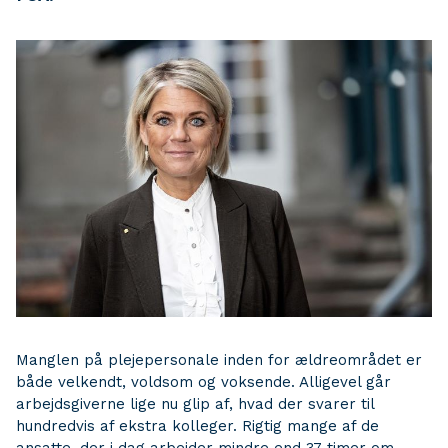
Manglen på plejepersonale inden for ældreområdet er
både velkendt, voldsom og voksende. Alligevel går
arbejdsgiverne lige nu glip af, hvad der svarer til
hundredvis af ekstra kolleger. Rigtig mange af de