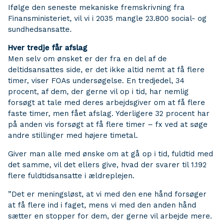
Ifølge den seneste mekaniske fremskrivning fra
Finansministeriet, vil vi i 2035 mangle 23.800 social- og
sundhedsansatte.
Hver tredje får afslag
Men selv om ønsket er der fra en del af de
deltidsansattes side, er det ikke altid nemt at få flere
timer, viser FOAs undersøgelse. En tredjedel, 34
procent, af dem, der gerne vil op i tid, har nemlig
forsøgt at tale med deres arbejdsgiver om at få flere
faste timer, men fået afslag. Yderligere 32 procent har
på anden vis forsøgt at få flere timer – fx ved at søge
andre stillinger med højere timetal.
Giver man alle med ønske om at gå op i tid, fuldtid med
det samme, vil det ellers give, hvad der svarer til 1.192
flere fuldtidsansatte i ældreplejen.
”Det er meningsløst, at vi med den ene hånd forsøger
at få flere ind i faget, mens vi med den anden hånd
sætter en stopper for dem, der gerne vil arbejde mere.