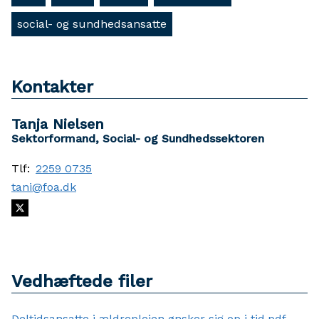
social- og sundhedsansatte
Kontakter
Tanja Nielsen
Sektorformand, Social- og Sundhedssektoren
Tlf:
2259 0735
tani@foa.dk
Vedhæftede filer
Deltidsansatte i ældreplejen ønsker sig op i tid.pdf