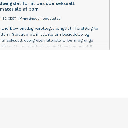
fængslet for at besidde seksuelt
materiale af børn
01:32 CEST
|
Myndighedsmeddelelse
mand blev onsdag varetægtsfængslet i foreløbig to
tten i Glostrup på mistanke om besiddelse og
g af seksuelt overgrebsmateriale af børn og unge
. På baggrund af efterforskning blev han anholdt
 lejlighed i Albertslund med over 100 ulovlige
i alle grovhedskategorier. Nægter. Efterforskningen