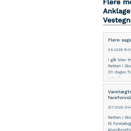
Flere m
Anklage
Vestegns
Flere sag
3.8.2026 15:
I går blev 
Retten i Gl
20 dages fæ
seks år.
Varetægts
fareforvol
31.7.2026 13:
Retten i Gl
til foreløbig
grundlovsfo