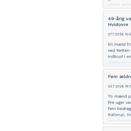
og for at f
forbindelse
Taastrup to
49-årig v
blev anholdt
Hvidovre
27.7.2026 15:
En mand fra
ved Retten 
indbrud i e
skjulte sig
lidt kontant
hærværk den
Fem ældre
den samme r
23.7.2026 16:
gentagelse.
To mænd på 
fire uger v
fem bedrager
Ballerup, H
myndighedsp
kontanter. 