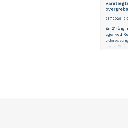
Varetægts
overgrebs
23.7.2026 12:
En 21-årig 
uger ved Re
videredelin
under 18 år
tirsdag i en
mediefiler 
fortsætter.