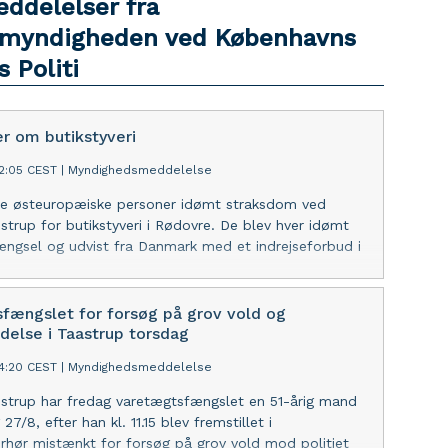
eddelelser fra
myndigheden ved Københavns
 Politi
er om butikstyveri
02:05 CEST
|
Myndighedsmeddelelse
tre østeuropæiske personer idømt straksdom ved
ostrup for butikstyveri i Rødovre. De blev hver idømt
ngsel og udvist fra Danmark med et indrejseforbud i
fængslet for forsøg på grov vold og
delse i Taastrup torsdag
54:20 CEST
|
Myndighedsmeddelelse
ostrup har fredag varetægtsfængslet en 51-årig mand
 27/8, efter han kl. 11.15 blev fremstillet i
rhør mistænkt for forsøg på grov vold mod politiet