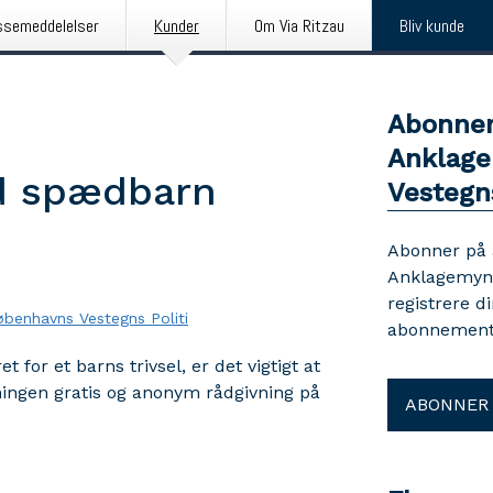
ssemeddelelser
Kunder
Om Via Ritzau
Bliv kunde
Abonner
Anklage
d spædbarn
Vestegns
Abonner på
Anklagemynd
registrere d
benhavns Vestegns Politi
abonnement 
 for et barns trivsel, er det vigtigt at
vningen gratis og anonym rådgivning på
ABONNER