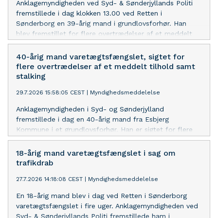
Anklagemyndigheden ved Syd- & Sønderjyllands Politi
fremstillede i dag klokken 13.00 ved Retten i
Sønderborg en 39-årig mand i grundlovsforhør. Han
blev fremstillet for flere overtrædelser af et meddelt
tilhold og for stalking. Ved grundlovsforhøret nægtede
den 39-årige mand. Han blev varetægtsfængslet i fire
40-årig mand varetægtsfængslet, sigtet for
uger, og han tog forbehold for kære af den kendelse.
flere overtrædelser af et meddelt tilhold samt
stalking
29.7.2026 15:58:05 CEST
|
Myndighedsmeddelelse
Anklagemyndigheden i Syd- og Sønderjylland
fremstillede i dag en 40-årig mand fra Esbjerg
Kommune i et grundlovsforhør. Han er sigtet for flere
overtrædelser af et meddelt tilhold samt stalking. Den
sigtede blev varetægtsfængslet i fire uger. Han erkender
18-årig mand varetægtsfængslet i sag om
delvis. Ingen kære af varetægtsfængsling.
trafikdrab
27.7.2026 14:18:08 CEST
|
Myndighedsmeddelelse
En 18-årig mand blev i dag ved Retten i Sønderborg
varetægtsfængslet i fire uger. Anklagemyndigheden ved
Syd- & Sønderjyllands Politi fremstillede ham i