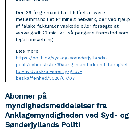
Den 39-årige mand har tilstået at være
mellemmand i et kriminelt netværk, der ved hjælp
af falske fakturaer vaskede eller forsøgte at
vaske godt 22 mio. kr., så pengene fremstod som
legal omsætning.
Læs mere:
https://politi.dk/syd-og-soenderjyllands-
politi/nyhedsliste/39aarig-mand-idoemt-faengsel-
for-hvidvask-af-saerlig-grov-
beskaffenhed/2026/07/07
Abonner på
myndighedsmeddelelser fra
Anklagemyndigheden ved Syd- og
Sønderjyllands Politi