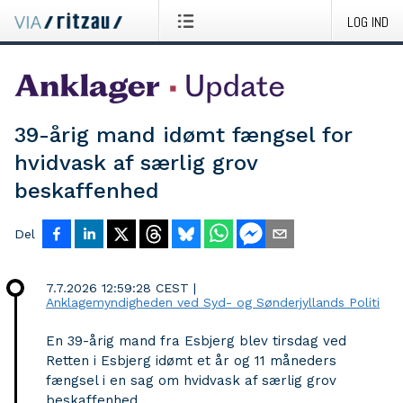
LOG IND
39-årig mand idømt fængsel for
hvidvask af særlig grov
beskaffenhed
Del
7.7.2026 12:59:28 CEST
|
Anklagemyndigheden ved Syd- og Sønderjyllands Politi
En 39-årig mand fra Esbjerg blev tirsdag ved
Retten i Esbjerg idømt et år og 11 måneders
fængsel i en sag om hvidvask af særlig grov
beskaffenhed.