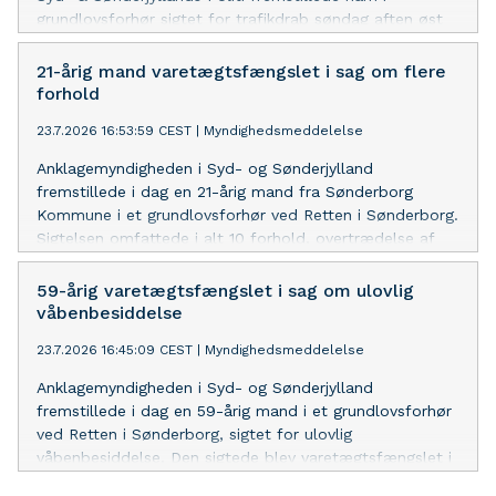
grundlovsforhør sigtet for trafikdrab søndag aften øst
for Kruså, hvor en kvindelig motorcyklist omkom. Den
18-årige mand blev fremstillet, da der er mistanke om,
21-årig mand varetægtsfængslet i sag om flere
at han kørte under påvirkning af euforiserende stoffer.
forhold
Han kærede ikke dommerens kendelse om
23.7.2026 16:53:59 CEST
|
Myndighedsmeddelelse
varetægtsfængsling.
Anklagemyndigheden i Syd- og Sønderjylland
fremstillede i dag en 21-årig mand fra Sønderborg
Kommune i et grundlovsforhør ved Retten i Sønderborg.
Sigtelsen omfattede i alt 10 forhold, overtrædelse af
lov om euforiserende stoffer, indbrud, forsøg på
indbrud og røveri – alle mod forretninger/virksomheder,
59-årig varetægtsfængslet i sag om ulovlig
samt vold og trusler m.m. mod personer i offentlig
våbenbesiddelse
tjeneste. Den sigtede blev varetægtsfængslet i fire uger.
23.7.2026 16:45:09 CEST
|
Myndighedsmeddelelse
Han nægtede sig skyldig og tog betænkningstid ift.
kære af varetægtsfængslingen.
Anklagemyndigheden i Syd- og Sønderjylland
fremstillede i dag en 59-årig mand i et grundlovsforhør
ved Retten i Sønderborg, sigtet for ulovlig
våbenbesiddelse. Den sigtede blev varetægtsfængslet i
fire uger i surrogat. Han erkendte og kærede ikke