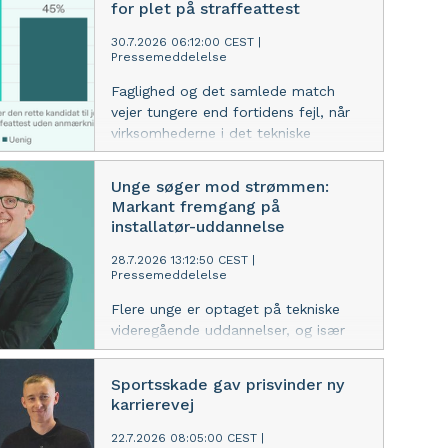
for plet på straffeattest
30.7.2026 06:12:00 CEST
|
Pressemeddelelse
Faglighed og det samlede match
vejer tungere end fortidens fejl, når
virksomhederne i det tekniske
erhvervsliv ansætter. En ny
medlemsundersøgelse fra TEKNIQ
Unge søger mod strømmen:
viser, at 55 procent af
Markant fremgang på
virksomhederne prioriterer den rette
installatør-uddannelse
kandidat over en ren straffeattest.
28.7.2026 13:12:50 CEST
|
Pressemeddelelse
Flere unge er optaget på tekniske
videregående uddannelser, og især
elinstallatøruddannelsen skiller sig ud
med en markant fremgang. Det er
Sportsskade gav prisvinder ny
godt nyt for både erhvervslivet og
karrierevej
den grønne omstilling, mener
erhvervsorganisationen TEKNIQ.
22.7.2026 08:05:00 CEST
|