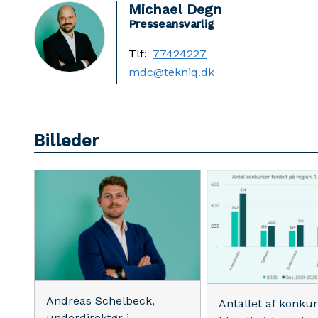
Michael Degn
Presseansvarlig
Tlf:
77424227
mdc@tekniq.dk
Billeder
Andreas Schelbeck,
Antallet af konku
underdirektør i