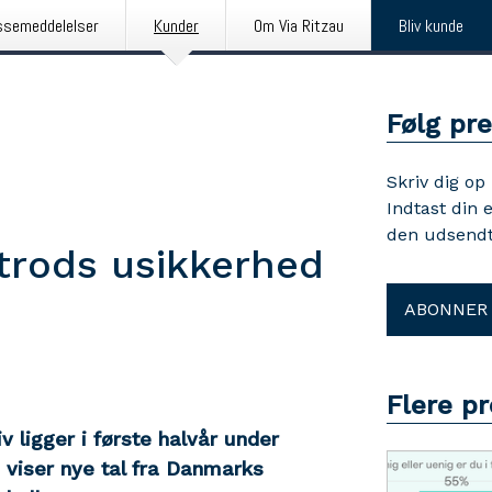
ssemeddelelser
Kunder
Om Via Ritzau
Bliv kunde
Følg pr
Skriv dig op
Indtast din 
den udsendt
trods usikkerhed
ABONNER
Flere p
v ligger i første halvår under
, viser nye tal fra Danmarks