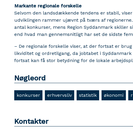
Markante regionale forskelle
Selvom den landsdækkende tendens er stabil, viser t
udviklingen rammer ujævnt på tværs af regionerne. 
antal konkurser, mens Region Syddanmark skiller si
end hvad man gennemsnitligt har set de sidste fem 
– De regionale forskelle viser, at der fortsat er b
likviditet og ordretilgang, da jobtabet i Syddanmar
fortsat kan få stor betydning for de lokale arbejdsp
Nøgleord
konkurser
erhvervsliv
statistik
økonomi
r
Kontakter