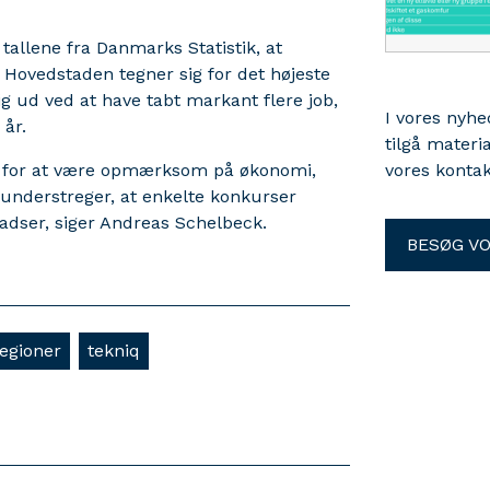
allene fra Danmarks Statistik, at
Hovedstaden tegner sig for det højeste
g ud ved at have tabt markant flere job,
I vores nyh
år.
tilgå materi
rug for at være opmærksom på økonomi,
vores kontak
k understreger, at enkelte konkurser
ladser, siger Andreas Schelbeck.
BESØG V
egioner
tekniq