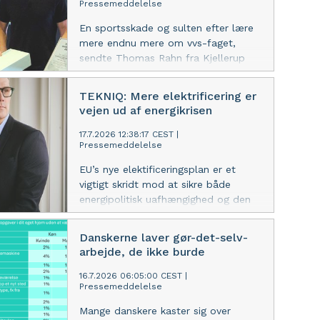
Pressemeddelelse
En sportsskade og sulten efter lære
mere endnu mere om vvs-faget,
sendte Thomas Rahn fra Kjellerup
mod installatøruddannelsen. Nu har
han vundet Installatørprisen 2026.
TEKNIQ: Mere elektrificering er
vejen ud af energikrisen
17.7.2026 12:38:17 CEST
|
Pressemeddelelse
EU’s nye elektificeringsplan er et
vigtigt skridt mod at sikre både
energipolitisk uafhængighed og den
grønne omstilling gennem massiv
elektrificering, lyder det fra TEKNIQ.
Danskerne laver gør-det-selv-
arbejde, de ikke burde
16.7.2026 06:05:00 CEST
|
Pressemeddelelse
Mange danskere kaster sig over