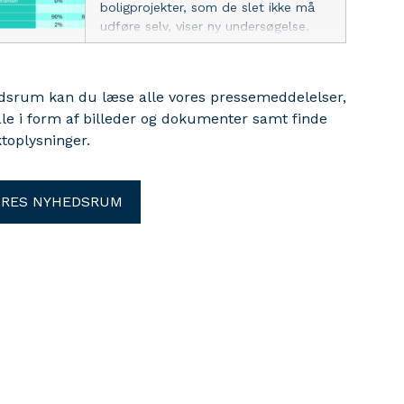
boligprojekter, som de slet ikke må
udføre selv, viser ny undersøgelse.
Det kan få alvorlige konsekvenser
både for sikkerheden i hjemmet og
for pengepungen.
edsrum kan du læse alle vores pressemeddelelser,
ale i form af billeder og dokumenter samt finde
toplysninger.
ORES NYHEDSRUM