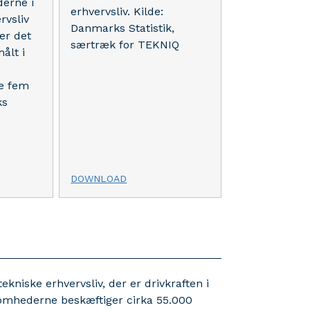
erne i
erhvervsliv. Kilde:
rvsliv
Danmarks Statistik,
er det
særtræk for TEKNIQ
ålt i
te fem
ks
DOWNLOAD
niske erhvervsliv, der er drivkraften i
somhederne beskæftiger cirka 55.000