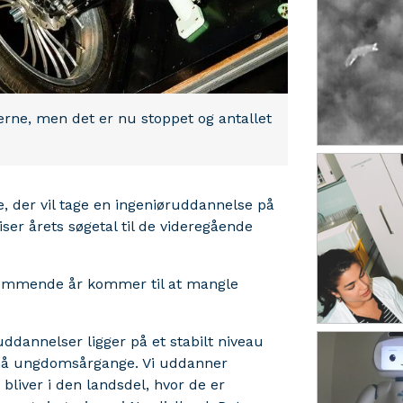
erne, men det er nu stoppet og antallet
, der vil tage en ingeniøruddannelse på
viser årets søgetal til de videregående
e kommende år kommer til at mangle
uddannelser ligger på et stabilt niveau
 små ungdomsårgange. Vi uddanner
 bliver i den landsdel, hvor de er