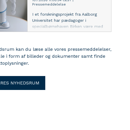
10.7.2026 11:08:54 CEST
|
Pressemeddelelse
I et forskningsprojekt fra Aalborg
Universitet har pædagoger i
specialbørnehaven Birken være med
til at udvikle en robot, der kan støtte
børn med autisme i hverdagen.
edsrum kan du læse alle vores pressemeddelelser,
ale i form af billeder og dokumenter samt finde
toplysninger.
ORES NYHEDSRUM