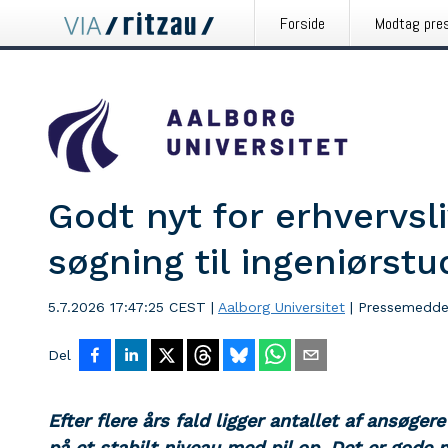
Forside
Modtag pre
Godt nyt for erhvervsli
søgning til ingeniørst
5.7.2026 17:47:25 CEST
|
Aalborg Universitet
|
Pressemedde
Del
Efter flere års fald ligger antallet af ansøger
på et stabilt niveau med pil op. Det er gode n