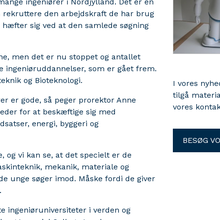
ange ingeniører i Nordjylland. Det er en
 rekruttere den arbejdskraft de har brug
 hæfter sig ved at den samlede søgning
ne, men det er nu stoppet og antallet
iske ingeniøruddannelser, som er gået frem.
eknik og Bioteknologi.
I vores nyh
tilgå materi
er er gode, så peger prorektor Anne
vores kontak
der for at beskæftige sig med
satser, energi, byggeri og
BESØG V
 og vi kan se, at det specielt er de
askinteknik, mekanik, materiale og
de unge søger imod. Måske fordi de giver
.
e ingeniøruniversiteter i verden og