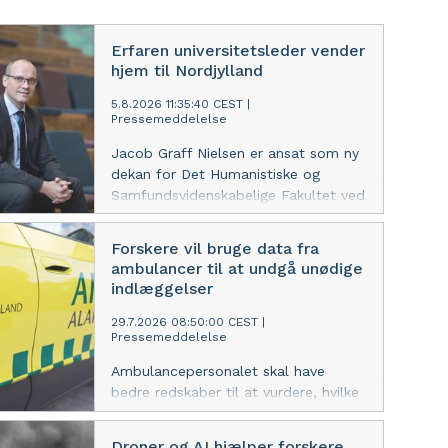
Erfaren universitetsleder vender
hjem til Nordjylland
5.8.2026 11:35:40 CEST
|
Pressemeddelelse
Jacob Graff Nielsen er ansat som ny
dekan for Det Humanistiske og
Samfundsvidenskabelige Fakultet ved
Aalborg Universitet. Han kommer fra
en stilling som dekan ved
Forskere vil bruge data fra
Københavns Universitet.
ambulancer til at undgå unødige
indlæggelser
29.7.2026 08:50:00 CEST
|
Pressemeddelelse
Ambulancepersonalet skal have
bedre redskaber til at vurdere, hvilke
patienter der er kritisk syge, og hvilke
der ikke har behov for indlæggelse.
Droner og AI hjælper forskere