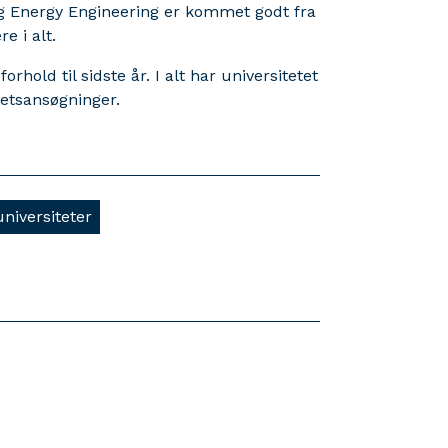
g Energy Engineering er kommet godt fra
e i alt.
rhold til sidste år. I alt har universitetet
tetsansøgninger.
universiteter