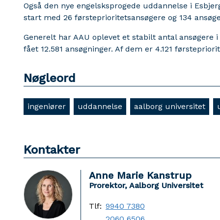
Også den nye engelsksprogede uddannelse i Esbjer
start med 26 førsteprioritetsansøgere og 134 ansøger
Generelt har AAU oplevet et stabilt antal ansøgere i fo
fået 12.581 ansøgninger. Af dem er 4.121 førstepriori
Nøgleord
ingeniører
uddannelse
aalborg universitet
Kontakter
Anne Marie Kanstrup
Prorektor, Aalborg Universitet
Tlf:
9940 7380
2060 6506