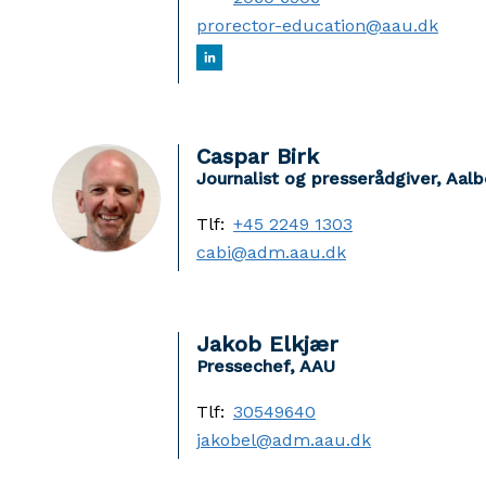
prorector-education@aau.dk
Caspar Birk
Journalist og presserådgiver, Aalb
Tlf:
+45 2249 1303
cabi@adm.aau.dk
Jakob Elkjær
Pressechef, AAU
Tlf:
30549640
jakobel@adm.aau.dk