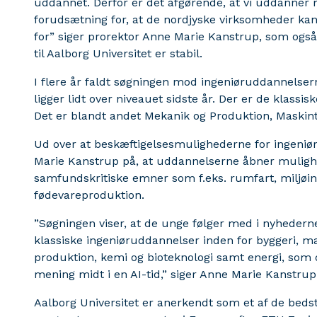
uddannet. Derfor er det afgørende, at vi uddanner m
forudsætning for, at de nordjyske virksomheder kan
for” siger prorektor Anne Marie Kanstrup, som også
til Aalborg Universitet er stabil.
I flere år faldt søgningen mod ingeniøruddannelser
ligger lidt over niveauet sidste år. Der er de klass
Det er blandt andet Mekanik og Produktion, Maskint
Ud over at beskæftigelsesmulighederne for ingeniør
Marie Kanstrup på, at uddannelserne åbner mulighe
samfundskritiske emner som f.eks. rumfart, miljøind
fødevareproduktion.
”Søgningen viser, at de unge følger med i nyhederne,
klassiske ingeniøruddannelser inden for byggeri, m
produktion, kemi og bioteknologi samt energi, som 
mening midt i en AI-tid,” siger Anne Marie Kanstrup
Aalborg Universitet er anerkendt som et af de bedst