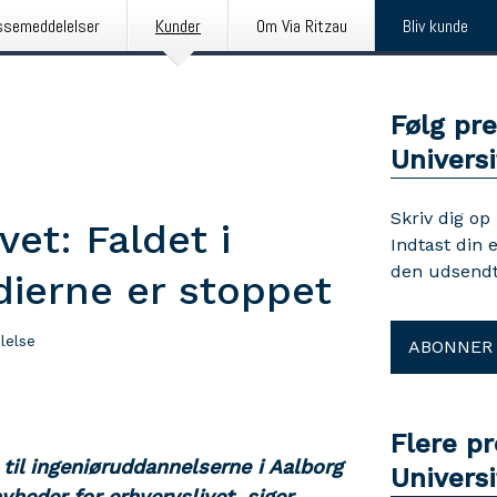
ssemeddelelser
Kunder
Om Via Ritzau
Bliv kunde
Følg pr
Universi
Skriv dig op
vet: Faldet i
Indtast din 
den udsendt
udierne er stoppet
lelse
ABONNER
Flere p
e til ingeniøruddannelserne i Aalborg
Universi
yheder for erhvervslivet, siger