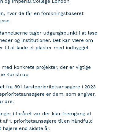
h og Imperial College London.
n, hvor de får en forskningsbaseret
asse.
annelserne tager udgangspunkt i at løse
eder og institutioner. Det kan være om
er til at kode et plaster med indbygget
 med konkrete projekter, der er vigtige
rie Kanstrup.
t fra 891 førsteprioritetsansøgere i 2023
rsteprioritetsansøgere er dem, som angiver,
andre.
nger i foråret var der klar fremgang at
 af 1. prioritetsansøgere til en håndfuld
 højere end sidste år.