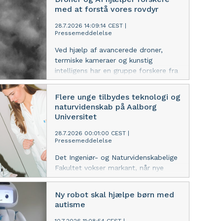
Derfor udvikler forskere fra Aalborg
med at forstå vores rovdyr
Universitet sammen med Region
Nordjylland og Treat Systems ApS et
28.7.2026 14:09:14 CEST
|
Pressemeddelelse
system, der løbende vurderer
patientens tilstand i ambulancen.
Ved hjælp af avancerede droner,
termiske kameraer og kunstig
intelligens har en gruppe forskere fra
Aalborg Universitet studeret vores
hjemlige rovdyrs aktiviteter om
Flere unge tilbydes teknologi og
natten. Billederne og metoden kan
naturvidenskab på Aalborg
ses i den nye naturserie på Danmarks
Universitet
Radio, Dyrenes Danmark. Metoden
giver ekstraordinær ny viden om
28.7.2026 00:01:00 CEST
|
Pressemeddelelse
vores vilde dyreliv om natten.
Det Ingeniør- og Naturvidenskabelige
Fakultet vokser markant, når nye
studerende starter på Aalborg
Universitet efter sommerferien. Det
Ny robot skal hjælpe børn med
viser en frisk opgørelse af tilbudte
autisme
studiepladser på bachelor- og
professionsbacheloruddannelser.