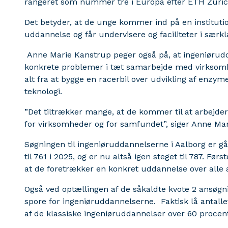
rangeret som nummer tre i Europa efter ETH Zuric
Det betyder, at de unge kommer ind på en institutio
uddannelse og får undervisere og faciliteter i særkl
Anne Marie Kanstrup peger også på, at ingeniørudd
konkrete problemer i tæt samarbejde med virksomh
alt fra at bygge en racerbil over udvikling af enzym
teknologi.
”Det tiltrækker mange, at de kommer til at arbejder
for virksomheder og for samfundet”, siger Anne Ma
Søgningen til ingeniøruddannelserne i Aalborg er gåe
til 761 i 2025, og er nu altså igen steget til 787. Fø
at de foretrækker en konkret uddannelse over alle 
Også ved optællingen af de såkaldte kvote 2 ansøgni
spore for ingeniøruddannelserne. Faktisk lå antallet
af de klassiske ingeniøruddannelser over 60 procent