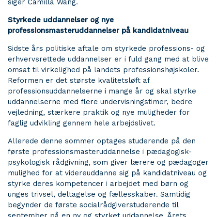
siger Camilla Wang.
Styrkede uddannelser og nye
professionsmasteruddannelser på kandidatniveau
Sidste års politiske aftale om styrkede professions- og
erhvervsrettede uddannelser er i fuld gang med at blive
omsat til virkelighed på landets professionshøjskoler.
Reformen er det største kvalitetsløft af
professionsuddannelserne i mange år og skal styrke
uddannelserne med flere undervisningstimer, bedre
vejledning, stærkere praktik og nye muligheder for
faglig udvikling gennem hele arbejdslivet.
Allerede denne sommer optages studerende på den
første professionsmasteruddannelse i pædagogisk-
psykologisk rådgivning, som giver lærere og pædagoger
mulighed for at videreuddanne sig på kandidatniveau og
styrke deres kompetencer i arbejdet med børn og
unges trivsel, deltagelse og fællesskaber. Samtidig
begynder de første socialrådgiverstuderende til
september på en ny og styrket uddannelse. Årets