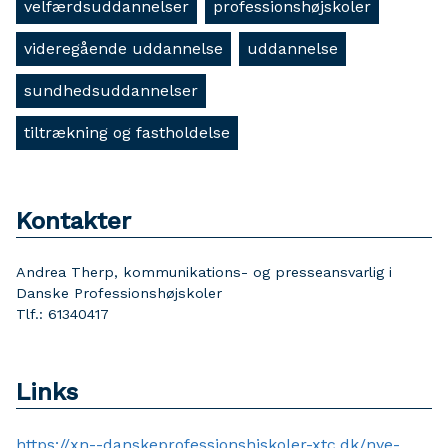
velfærdsuddannelser
professionshøjskoler
videregående uddannelse
uddannelse
sundhedsuddannelser
tiltrækning og fastholdelse
Kontakter
Andrea Therp, kommunikations- og presseansvarlig i
Danske Professionshøjskoler
Tlf.: 61340417
Links
https://xn--danskeprofessionshjskoler-xtc.dk/nye-