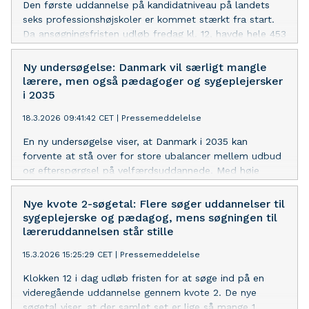
Den første uddannelse på kandidatniveau på landets
de fire store velfærdsrettede
seks professionshøjskoler er kommet stærkt fra start.
professionsbacheloruddannelser – pædagog,
Da ansøgningsfristen udløb fredag kl. 12, havde hele 453
sygeplejerske, lærer og socialrådgiver – går samlet frem
ansøgere søgt ind på de 300 studiepladser på
med 2 pct. Udviklingen dækker over en stigning på hhv.
professionsmasteruddannelsen i pædagogisk-
Ny undersøgelse: Danmark vil særligt mangle
7 pct. til læreruddannelsen og 3 pct. til
psykologisk rådgivning, som udbydes fra sommeren
lærere, men også pædagoger og sygeplejersker
sygeplejerskeuddannelsen. Optaget på
2026.
i 2035
socialrådgiveruddannelsen er uændret (0 pct.), mens
pædagoguddannelsen har en lille tilbagegang på 1 pct.
18.3.2026 09:41:42 CET
|
Pressemeddelelse
”Det er meget positivt, at flere er blevet optaget på
En ny undersøgelse viser, at Danmark i 2035 kan
professionsbacheloruddannelserne. Især den markante
forvente at stå over for store ubalancer mellem udbud
fremgan
og efterspørgsel på velfærdsuddannede. Med høje
ambitioner for velfærden vil behovet kun vokse – ikke
mindst hvis politiske folkeskoleudspil, der kræver flere
Nye kvote 2-søgetal: Flere søger uddannelser til
lærere og pædagoger, skal blive til virkelighed.
sygeplejerske og pædagog, mens søgningen til
læreruddannelsen står stille
15.3.2026 15:25:29 CET
|
Pressemeddelelse
Klokken 12 i dag udløb fristen for at søge ind på en
videregående uddannelse gennem kvote 2. De nye
søgetal viser, at der samlet set er lige så mange 1.