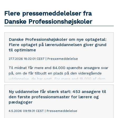
Flere pressemeddelelser fra
Danske Professionshøjskoler
Danske Professionshøjskoler om nye optagetal:
Flere optaget på læreruddannelsen giver grund
til optimisme
27.7.2026 18:32:01 CEST
|
Pressemeddelelse
Til midnat får mere end 84.000 spændte ansøgere svar
på, om de får tilbudt en plads på den videregående
uddannelse, de har søgt. For mere end 18.000 af dem
begynder studielivet efter sommerferien på en af
landets seks professionshøjskoler, hvor de skal uddanne
Ny uddannelse får stærk start: 453 ansøgere til
sig til bl.a. folkeskolelærer, pædagog, sygeplejerske og
den første professionsmaster for lærere og
bygningskonstruktør. Det samlede optag på
pædagoger
professionsbacheloruddannelserne er ifølge tal fra
4.5.2026 09:19:31 CEST
|
Pressemeddelelse
Forsknings-, Uddannelses- og Digitaliseringsministeriet
steget med 2 pct. sammenlignet med sidste år. Også