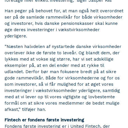
foretage hver enkelt investering,” siger Jasper Riis
Han peger på behovet for, at man også helt overordnet
ser på de samlede rammevilkår for både virksomheder
og investorer, hvis danske pensionskasser skal kunne
øge deres investeringer i vækstvirksomheder
yderligere.
”Næsten halvdelen af nystartede danske virksomheder
overlever ikke de første to leveår. Og blandt dem, der
lykkes med at vokse sig større, har vi set adskillige
eksempler på, at en del ender med at rykke til
udlandet. Derfor bør man fokusere bredt på at sikre
gode rammevilkår. Både for virksomhederne og for os
som investorer, så vi får mulighed for at øget vores
investeringer i vækstvirksomheder yderligere, samtidig
med at vi lever op til vores vigtigste og lovbestemte
formål om at sikre vores medlemmer de bedst mulige
afkast,” tilføjer han.
Fintech er fondens første investering
Fondens første investering er i United Fintech, der