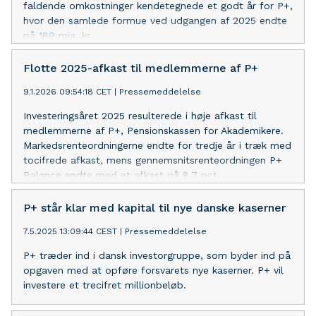
faldende omkostninger kendetegnede et godt år for P+,
hvor den samlede formue ved udgangen af 2025 endte
på 189 mia. kr.
Flotte 2025-afkast til medlemmerne af P+
9.1.2026 09:54:18 CET
|
Pressemeddelelse
Investeringsåret 2025 resulterede i høje afkast til
medlemmerne af P+, Pensionskassen for Akademikere.
Markedsrenteordningerne endte for tredje år i træk med
tocifrede afkast, mens gennemsnitsrenteordningen P+
Balance endte med et afkast på 8,7 pct.
P+ står klar med kapital til nye danske kaserner
7.5.2025 13:09:44 CEST
|
Pressemeddelelse
P+ træder ind i dansk investorgruppe, som byder ind på
opgaven med at opføre forsvarets nye kaserner. P+ vil
investere et trecifret millionbeløb.