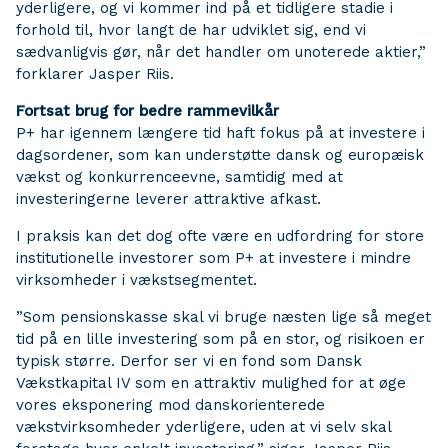
yderligere, og vi kommer ind på et tidligere stadie i
forhold til, hvor langt de har udviklet sig, end vi
sædvanligvis gør, når det handler om unoterede aktier,”
forklarer Jasper Riis.
Fortsat brug for bedre rammevilkår
P+ har igennem længere tid haft fokus på at investere i
dagsordener, som kan understøtte dansk og europæisk
vækst og konkurrenceevne, samtidig med at
investeringerne leverer attraktive afkast.
I praksis kan det dog ofte være en udfordring for store
institutionelle investorer som P+ at investere i mindre
virksomheder i vækstsegmentet.
”Som pensionskasse skal vi bruge næsten lige så meget
tid på en lille investering som på en stor, og risikoen er
typisk større. Derfor ser vi en fond som Dansk
Vækstkapital IV som en attraktiv mulighed for at øge
vores eksponering mod danskorienterede
vækstvirksomheder yderligere, uden at vi selv skal