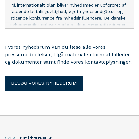
På internationalt plan bliver nyhedsmedier udfordret af
faldende betalingsvillighed, øget nyhedsundgåelse og
stigende konkurrence fra nyhedsinfluencere. De danske
nyhedsmedier oplever nogle af de samme udfordringer,
men i mindre grad, viser ny international rapport, hvor
forskere fra Roskilde Universitet står bag den danske
del.
I vores nyhedsrum kan du læse alle vores
pressemeddelelser, tilgå materiale i form af billeder
og dokumenter samt finde vores kontaktoplysninger.
BESØG VORES NYHEDSRUM