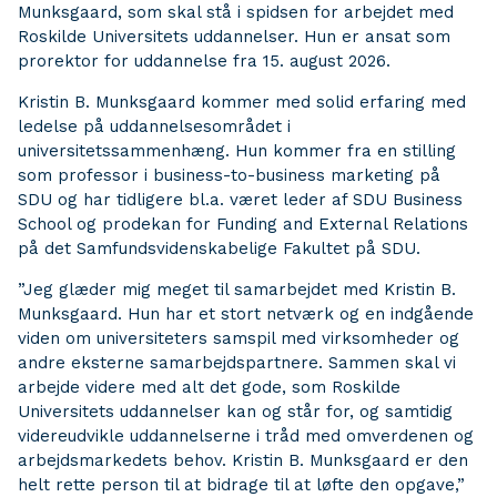
Munksgaard, som skal stå i spidsen for arbejdet med
Roskilde Universitets uddannelser. Hun er ansat som
prorektor for uddannelse fra 15. august 2026.
Kristin B. Munksgaard kommer med solid erfaring med
ledelse på uddannelsesområdet i
universitetssammenhæng. Hun kommer fra en stilling
som professor i business-to-business marketing på
SDU og har tidligere bl.a. været leder af SDU Business
School og prodekan for Funding and External Relations
på det Samfundsvidenskabelige Fakultet på SDU.
”Jeg glæder mig meget til samarbejdet med Kristin B.
Munksgaard. Hun har et stort netværk og en indgående
viden om universiteters samspil med virksomheder og
andre eksterne samarbejdspartnere. Sammen skal vi
arbejde videre med alt det gode, som Roskilde
Universitets uddannelser kan og står for, og samtidig
videreudvikle uddannelserne i tråd med omverdenen og
arbejdsmarkedets behov. Kristin B. Munksgaard er den
helt rette person til at bidrage til at løfte den opgave,”