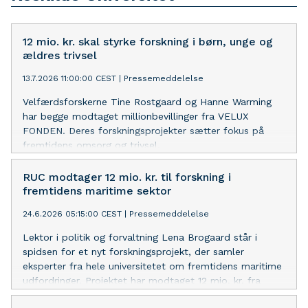
12 mio. kr. skal styrke forskning i børn, unge og
ældres trivsel
13.7.2026 11:00:00 CEST
|
Pressemeddelelse
Velfærdsforskerne Tine Rostgaard og Hanne Warming
har begge modtaget millionbevillinger fra VELUX
FONDEN. Deres forskningsprojekter sætter fokus på
fremtidens omsorg og trivsel.
RUC modtager 12 mio. kr. til forskning i
fremtidens maritime sektor
24.6.2026 05:15:00 CEST
|
Pressemeddelelse
Lektor i politik og forvaltning Lena Brogaard står i
spidsen for et nyt forskningsprojekt, der samler
eksperter fra hele universitetet om fremtidens maritime
udfordringer. Projektet har modtaget 12 mio. kr. fra
NORDEN//Orient’s Fond.