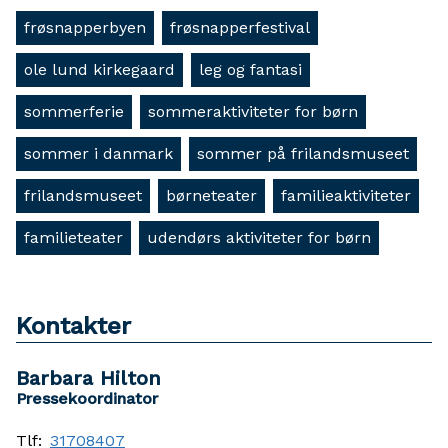
frøsnapperbyen
frøsnapperfestival
ole lund kirkegaard
leg og fantasi
sommerferie
sommeraktiviteter for børn
sommer i danmark
sommer på frilandsmuseet
frilandsmuseet
børneteater
familieaktiviteter
familieteater
udendørs aktiviteter for børn
Kontakter
Barbara Hilton
Pressekoordinator
Tlf:
31708407