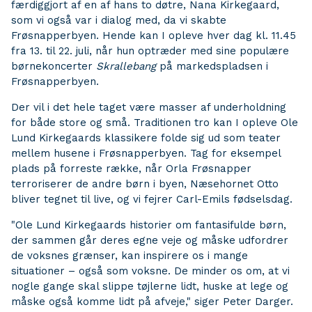
færdiggjort af en af hans to døtre, Nana Kirkegaard,
som vi også var i dialog med, da vi skabte
Frøsnapperbyen. Hende kan I opleve hver dag kl. 11.45
fra 13. til 22. juli, når hun optræder med sine populære
børnekoncerter
Skrallebang
på markedspladsen i
Frøsnapperbyen.
Der vil i det hele taget være masser af underholdning
for både store og små. Traditionen tro kan I opleve Ole
Lund Kirkegaards klassikere folde sig ud som teater
mellem husene i Frøsnapperbyen. Tag for eksempel
plads på forreste række, når Orla Frøsnapper
terroriserer de andre børn i byen, Næsehornet Otto
bliver tegnet til live, og vi fejrer Carl-Emils fødselsdag.
"Ole Lund Kirkegaards historier om fantasifulde børn,
der sammen går deres egne veje og måske udfordrer
de voksnes grænser, kan inspirere os i mange
situationer – også som voksne. De minder os om, at vi
nogle gange skal slippe tøjlerne lidt, huske at lege og
måske også komme lidt på afveje," siger Peter Darger.