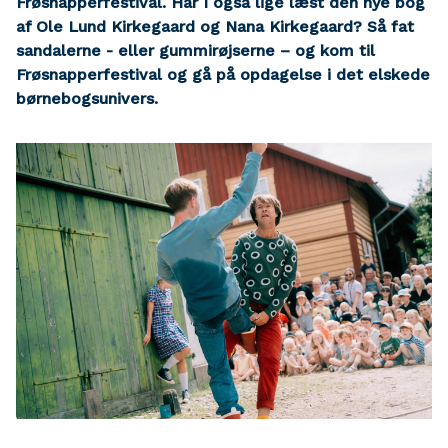
Frøsnapperfestival. Har I også lige læst den nye bog
af Ole Lund Kirkegaard og Nana Kirkegaard? Så fat
sandalerne - eller gummirøjserne – og kom til
Frøsnapperfestival og gå på opdagelse i det elskede
børnebogsunivers.