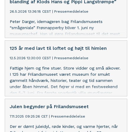
blanding af Klods Hans og Pippi Langstrømpe”
26.5.2026 13:36:18 CEST
|
Pressemeddelelse
Peter Darger, idemageren bag Frilandsmuseets
“smågeniale” Frøsnapperby bliver 1. juni ny
museumschef. Han vil gøre Frilandsmuseet til det mest
vedkommende, sanselige og levende kulturhistoriske
museum.
125 år med lavt til loftet og højt til himlen
12.5.2026 12:30:00 CEST
|
Pressemeddelelse
Fattige hjem og fine stuer. Store vidder og små alkover.
I 125 har Frilandsmuseet været museum for smukt
gammelt håndværk, historier, teater og tid sammen
under åben himmel. Det fejrer vi med en festweekend
den 5-7. juni. Fra første spadestik ville grundlægger
Bernhard Olsen vække vores fælles historie til live og
gøre den til noget, vi kunne sanse med hele kroppen. En
Julen begynder på Frilandsmuseet
ånd, der mere end nogensinde før strømmer gennem
7.11.2025 09:25:26 CET
|
Pressemeddelelse
museet.
Der er dømt juleidyl, røde kinder, og varme hjerter, når