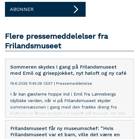
ABONNER
Flere pressemeddelelser fra
Frilandsmuseet
Sommeren skydes i gang på Frilandsmuseet
med Emil og grisepjokket, nyt høloft og ny café
19.6.2026 11:45:38 CEST
|
Pressemeddelelse
I år kan gæsterne hoppe ind i Emil fra Lønnebergs
idylliske verden, når vi på Frilandsmuseet skyder
sommersæsonen i gang med den frække dreng fra
Katholt og åbner et helt nyt høloft på museet. Og det
er ikke det eneste nye. Vi kan nemlig også slå dørene
op til en helt ny café, hvor I kan nyde en frokost og
Frilandsmuseet får ny museumschef: ”Hvis
udsigten over foldene.
Frilandsmuseet var et barn, ville det være en