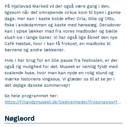
På Hjallevad Marked vil der også være gang i den,
ligesom når det omrejsende cirkus kom til byen i gamle
dage. Her kan I kaste bolde efter Orla, Sille og Otto,
fiske i andedammen og kaste med hønseæg. Derudover
kan I spise lækker mad fra vores madboder og bælle
slush ice i lange baner. Vi har også lige åbnet den nye
Café Høstak, hvor I kan få frokost, en madboks til
børnene og andre lækkerier.
Hvis I har brug for en lille pause fra festivalen, er der
også rig mulighed for det. Museet er nemlig fyldt med
svalende huse, hvor man kan nyde en rolig stund og
mærke historiens vingesus. Vi glæder os til at se jer i
det dejlige danske sommervejr!
Se hele programmet her:
https://frilandsmuseet.dk/begivenheder/froesnapperfestival
Nøgleord