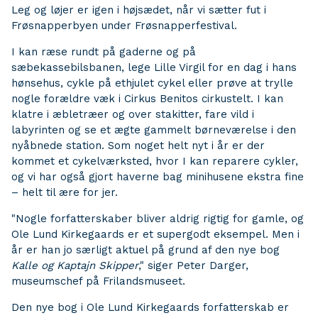
Leg og løjer er igen i højsædet, når vi sætter fut i
Frøsnapperbyen under Frøsnapperfestival.
I kan ræse rundt på gaderne og på
sæbekassebilsbanen, lege Lille Virgil for en dag i hans
hønsehus, cykle på ethjulet cykel eller prøve at trylle
nogle forældre væk i Cirkus Benitos cirkustelt. I kan
klatre i æbletræer og over stakitter, fare vild i
labyrinten og se et ægte gammelt børneværelse i den
nyåbnede station. Som noget helt nyt i år er der
kommet et cykelværksted, hvor I kan reparere cykler,
og vi har også gjort haverne bag minihusene ekstra fine
– helt til ære for jer.
"Nogle forfatterskaber bliver aldrig rigtig for gamle, og
Ole Lund Kirkegaards er et supergodt eksempel. Men i
år er han jo særligt aktuel på grund af den nye bog
Kalle og Kaptajn Skipper
," siger Peter Darger,
museumschef på Frilandsmuseet.
Den nye bog i Ole Lund Kirkegaards forfatterskab er