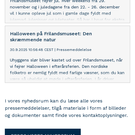
Frilandsmuseet fejrer jul. Hver weekend fra 29.
november og i juledagene fra den 22. - 26. december
vil I kunne opleve jul som i gamle dage fyldt med
julemad, julenisser og juleteater. Så har I brug for ekstra
julestemning eller at få lidt kilometer i benene, ligger vi
inde med lange strækninger og alt hvad julehjertet kan
Halloween på Frilandsmuseet: Den
begære. Som noget nyt kan I i år opleve julelysene
skræmmende natur
funkle hver weekend, da vi har forlænget åbningstiden,
30.9.2025 10:56:48 CEST
|
Pressemeddelelse
så I rigtig kan komme i julestemning på ægte frilandsk
manér.
Uhyggens slør bliver kastet ud over Frilandsmuseet, når
vi fejrer Halloween i efterårsferien. Den nordiske
folketro er nemlig fyldt med farlige væsner, som du kan
være så uheldig at møde i efterårsferien. I år driver
særligt Åmanden omkring, der i gamle dage lokkede
folk i druknedøden med sin sang og magi.
I vores nyhedsrum kan du læse alle vores
pressemeddelelser, tilgå materiale i form af billeder
og dokumenter samt finde vores kontaktoplysninger.