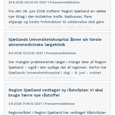
24.6.2026 06:00:00 CEST
|
Pressemeddelelse
Fra den 28. juni 2026 indfører Region Sjælland en række
nye tiltag i den kollektive trafik. Natbusser, flere
afgange og bedre forbindelser til uddannelse skal gøre
det nemmere at komme rundt – også uden for
myldretiden.
Sjællands Universitetshospital åbner sin første
almenmedicinske lægeklinik
9.6.2026 12:02:35 CEST
|
Pressemeddelelse
Der mangler praktiserende læger i mange dele af Region
Sjælland – også i den sydlige del af regionen. Derfor har
Sjællands Universitetshospital i dag – 9. juni – indviet
sin første lægeklinik i Nykøbing Falster.
Region Sjælland vedtager ny råstofplan: Vi skal
bruge færre nye råstoffer
2.6.2026 17:45:12 CEST
|
Pressemeddelelse
Regionsrådet i Region Sjælland har vedtaget Råstofplan