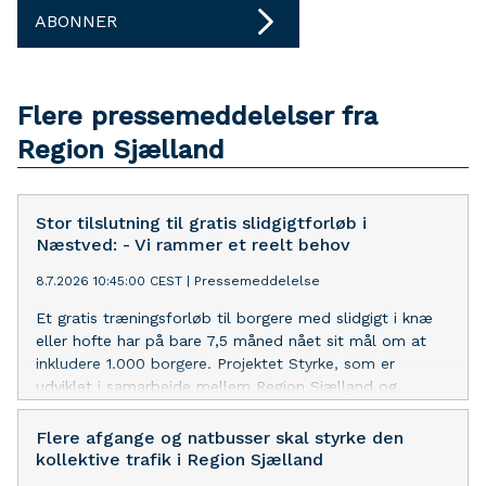
ABONNER
Flere pressemeddelelser fra
Region Sjælland
Stor tilslutning til gratis slidgigtforløb i
Næstved: - Vi rammer et reelt behov
8.7.2026 10:45:00 CEST
|
Pressemeddelelse
Et gratis træningsforløb til borgere med slidgigt i knæ
eller hofte har på bare 7,5 måned nået sit mål om at
inkludere 1.000 borgere. Projektet Styrke, som er
udviklet i samarbejde mellem Region Sjælland og
Næstved Kommune, var oprindeligt planlagt til at løbe
over tre år.
Flere afgange og natbusser skal styrke den
kollektive trafik i Region Sjælland