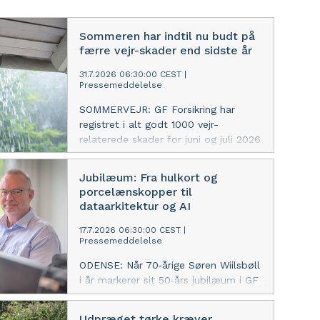
Sommeren har indtil nu budt på
færre vejr-skader end sidste år
31.7.2026 06:30:00 CEST
|
Pressemeddelelse
SOMMERVEJR: GF Forsikring har
registret i alt godt 1000 vejr-
relaterede skader for juni og juli 2026
– det er lidt færre end samme
periode sidste år. En del af
Jubilæum: Fra hulkort og
forklaringen kan være, at danskerne
porcelænskopper til
fortsat er gode til at sikre boligen
dataarkitektur og AI
mod det lunefulde sommervejr, lyder
det.
17.7.2026 06:30:00 CEST
|
Pressemeddelelse
ODENSE: Når 70‑årige Søren Wiilsbøll
i år markerer sit 50‑års jubilæum i GF
Forsikring, kan han bl.a. se tilbage på
en enorm teknologisk udvikling. En
Udpræget tørke kræver