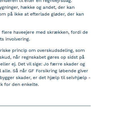
deren til efter en regnvejrsdag.
ygninger, hække og andet, der kan
 på ikke at efterlade gløder, der kan
 flere haveejere med skrækken, fordi de
s involvering.
ariske princip om overskudsdeling, som
rskud, når regnskabet gøres op sidst på
ler ej. Det vil sige: Jo færre skader og
l alle. Så når GF Forsikring løbende giver
ger skader, er det hjælp til selvhjælp -
 for den enkelte.