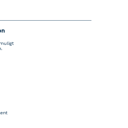
on
 muligt
n.
lent