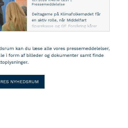
10.7.2026 11:48:16 CEST
|
Pressemeddelelse
festen, lyder det.
Deltagerne på Klimafolkemødet får
en aktiv rolle, når Middelfart
Sparekasse og GF Forsikring kårer
Årets Klimaiværksætter. Ud over
hovedpræmien på 250.000 kr.
indstiftes nu også en publikumspris.
edsrum kan du læse alle vores pressemeddelelser,
ale i form af billeder og dokumenter samt finde
toplysninger.
ORES NYHEDSRUM