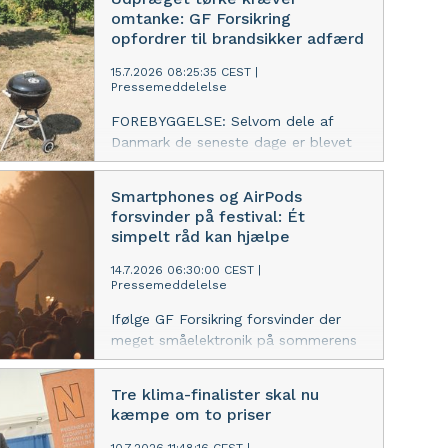
udvikling, han i høj grad selv var med
omtanke: GF Forsikring
til at forme.
opfordrer til brandsikker adfærd
15.7.2026 08:25:35 CEST
|
Pressemeddelelse
FOREBYGGELSE: Selvom dele af
Danmark de seneste dage er blevet
ramt af skybrud, er det stadig meget
tørt. Det får det medlemsejede GF
Smartphones og AirPods
Forsikring til at mane til forsigtighed,
forsvinder på festival: Ét
inden havegrillen hives frem.
simpelt råd kan hjælpe
14.7.2026 06:30:00 CEST
|
Pressemeddelelse
Ifølge GF Forsikring forsvinder der
meget småelektronik på sommerens
festivaler som følge af både tyverier
og ejerens egen uagtsomhed. Med ét
Tre klima-finalister skal nu
simpelt råd kan man dog nedbringe
kæmpe om to priser
risikoen for at miste sine
værdigenstande uden at gå glip af