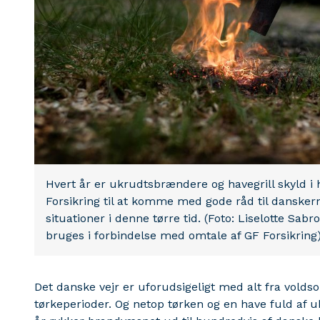
Hvert år er ukrudtsbrændere og havegrill skyld i 
Forsikring til at komme med gode råd til dansker
situationer i denne tørre tid. (Foto: Liselotte Sa
bruges i forbindelse med omtale af GF Forsikring
Det danske vejr er uforudsigeligt med alt fra volds
tørkeperioder. Og netop tørken og en have fuld af u