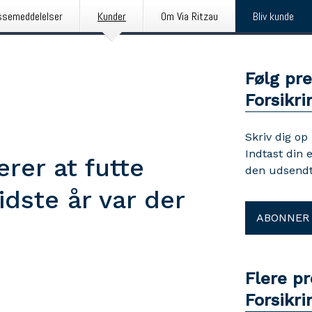
ssemeddelelser
Kunder
Om Via Ritzau
Bliv kunde
Følg pr
Forsikri
Skriv dig op
Indtast din 
rer at futte
den udsendt
idste år var der
ABONNER
Flere p
Forsikri