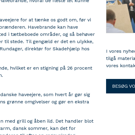
havebrande, hvoraf de fleste let kunne
veejere for at tænke os godt om, før vi
tsbrænderen. Havebrande kan have
sted i tætbeboede områder, og så behøver
r til stede. Til gengæld er det en ulykke,
n Rundager, direktør for Skadehjælp hos
I vores nyh
tilgå materi
vores kontak
de, hvilket er en stigning på 26 procent
n.
BESØG V
 danske haveejere, som hvert år gør sig
ns grønne omgivelser og gør en ekstra
 med grill og åben ild. Det handler blot
 varm, dansk sommer, kan det for