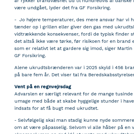
år rykker brandvæsnet ud til hundredvis af danske 
være undgået, lyder det fra GF Forsikring.
- Jo højere temperaturer, des mere ansvar har vi ha
tænder op i grillen eller giver den gas med ukrud
vidtrækkende konsekvenser, fordi de typisk finder 
det altså ikke være tørke, før risikoen for en brand e
som er relativt let at gardere sig imod, siger Marti
GF Forsikring.
Alene ukrudtsbrænderen var i 2025 skyld i 456 bran
på bare fem år. Det viser tal fra Beredskabsstyrelse
Vent på en regnvejrsdag
Advarslen er særligt relevant for de mange tusinde
umage med både at skabe hyggelige stunder i have
indsats for at få bugt med ukrudtet.
- Selvfølgelig skal man stadig kunne nyde sommeren
om at være påpasselig. Selvom vi alle håber på en