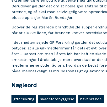
eksempel være en god idé at vente med ukrudtsbræn
Derudover gælder det om at holde god afstand til b
brænde, og så skal man selvfølgelig være opmærksom
blusse op, siger Martin Rundager.
Udover de registrerede brandtilfælde slipper endnu
når at slukke ilden, før branden kræver beredskabet
I det medlemsejede GF Forsikring gælder det solid
betyder, at alle GF-medlemmer får del i et evt. ove
året – uanset om man i årets løb har haft en skade el
omkostninger i årets løb, jo mere overskud er der ti
medlemmerne gode råd om, hvordan de bedst forebyg
både menneskeligt, samfundsmæssigt og økonomisk
Nøgleord
gfforsikring
skadeforebyggelse
havebrande