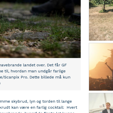
havebrande landet over. Det får GF
ne til, hvordan man undgår farlige
broe/Scanpix Pro. Dette billede må kun
)
omme skybrud, lyn og torden til lange
krudt kan være en farlig cocktail: Hvert