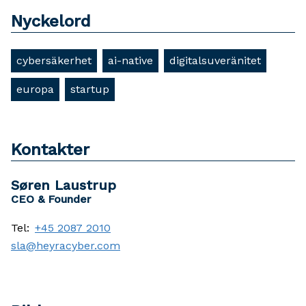
Nyckelord
cybersäkerhet
ai-native
digitalsuveränitet
europa
startup
Kontakter
Søren Laustrup
CEO & Founder
Tel:
+45 2087 2010
sla@heyracyber.com