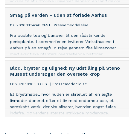
voksne til at udforske universet gennem en lang række
oplevelser i sommerferien.
Smag på verden – uden at forlade Aarhus
11.6.2026 13:54:46 CEST
|
Pressemeddelelse
Fra bubble tea og bananer til den rådstinkende
penisplante. I sommerferien inviterer Væksthusene i
Aarhus på en smagfuld rejse gennem fire klimazoner
med eksotiske planters overraskende historier.
Blod, bryster og ulighed: Ny udstilling på Steno
Museet undersøger den oversete krop
1.6.2026 10:16:59 CEST
|
Pressemeddelelse
Et brystmøbel, hvor huden er skrællet af, en ægte
livmoder doneret efter et liv med endometriose, et
samskabt værk, der visualiserer, hvordan angst føles
indefra, og verdens største strikkede moderkage.
Udstillingen Den oversete krop - blod bryster og ulighed
åbner på Steno Museet torsdag 18. juni 2026.