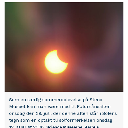
Som en særlig sommeroplevelse på Steno
Museet kan man være med til Fuldmåneaften
onsdag den 29. juli, der denne aften står i Solens
tegn som en optakt tli solformørkelsen onsdag
12. august 2026.
Science Museerne, Aarhus