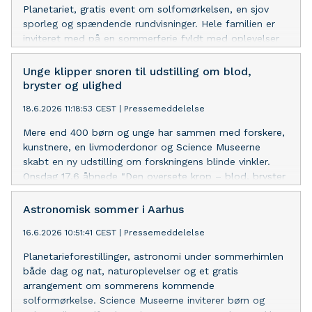
Planetariet, gratis event om solfomørkelsen, en sjov
sporleg og spændende rundvisninger. Hele familien er
inviteret med på en sommerferie fyldt med oplevelser
på Steno Museet.
Unge klipper snoren til udstilling om blod,
bryster og ulighed
18.6.2026 11:18:53 CEST
|
Pressemeddelelse
Mere end 400 børn og unge har sammen med forskere,
kunstnere, en livmoderdonor og Science Museerne
skabt en ny udstilling om forskningens blinde vinkler.
Onsdag 17.6 åbnede "Den oversete krop – blod, bryster
og ulighed" på Steno Museet.
Astronomisk sommer i Aarhus
16.6.2026 10:51:41 CEST
|
Pressemeddelelse
Planetarieforestillinger, astronomi under sommerhimlen
både dag og nat, naturoplevelser og et gratis
arrangement om sommerens kommende
solformørkelse. Science Museerne inviterer børn og