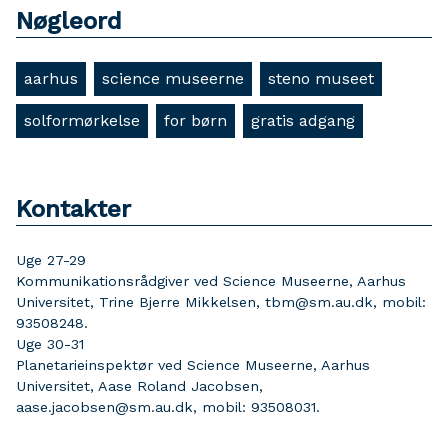
Nøgleord
aarhus
science museerne
steno museet
solformørkelse
for børn
gratis adgang
Kontakter
Uge 27-29
Kommunikationsrådgiver ved Science Museerne, Aarhus
Universitet, Trine Bjerre Mikkelsen, tbm@sm.au.dk, mobil:
93508248.
Uge 30-31
Planetarieinspektør ved Science Museerne, Aarhus
Universitet, Aase Roland Jacobsen,
aase.jacobsen@sm.au.dk, mobil: 93508031.