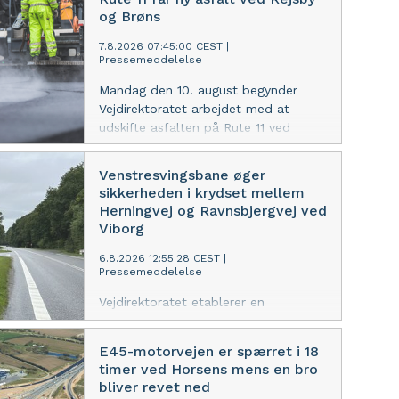
forventes at tage omkring to uger.
og Brøns
7.8.2026 07:45:00 CEST
|
Pressemeddelelse
Mandag den 10. august begynder
Vejdirektoratet arbejdet med at
udskifte asfalten på Rute 11 ved
Rejsby og Brøns. Arbejdet forventes
at tage omkring fire uger.
Venstresvingsbane øger
sikkerheden i krydset mellem
Herningvej og Ravnsbjergvej ved
Viborg
6.8.2026 12:55:28 CEST
|
Pressemeddelelse
Vejdirektoratet etablerer en
venstresvingsbane i krydset mellem
Herningvej og Ravnsbjergvej sydvest
E45-motorvejen er spærret i 18
for Viborg for at øge sikkerheden i
timer ved Horsens mens en bro
krydset. Arbejdet, som netop er gået
bliver revet ned
i gang, forventes at være afsluttet