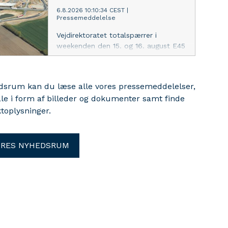
inden udgangen af oktober i år.
6.8.2026 10:10:34 CEST
|
Pressemeddelelse
Vejdirektoratet totalspærrer i
weekenden den 15. og 16. august E45
Østjyske Motorvej mellem til- og
frakørsel 58 Hedensted og 56b
Horsens C, hvor den gamle
edsrum kan du læse alle vores pressemeddelelser,
motorvejsbro på Vestvejen skal rives
ale i form af billeder og dokumenter samt finde
ned.
toplysninger.
ORES NYHEDSRUM