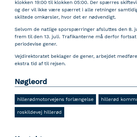
klokken 19:00 til klokken 05:00. Der spærres skiftev
og der vil ikke være spærret i alle retninger samtidi
skiltede omkørsler, hvor det er nødvendigt.
Selvom de natlige sporspærringer afsluttes den 8. ju
frem til den 13. juli. Trafikanterne må derfor forts
periodevise gener.
Vejdirektoratet beklager de gener, arbejdet medfører
ekstra tid af til rejsen.
Nøgleord
hillerødmotorvejens forlængelse
hillerød komm
roskildevej hillerød