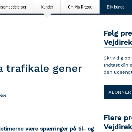
ssemeddelelser
Kunder
Om Via Ritzau
Bliv kunde
Følg pr
Vejdirek
Skriv dig op
 trafikale gener
Indtast din 
den udsendt
ABONNER
lse
Flere p
Vejdirek
nattetimerne være spærringer på til- og