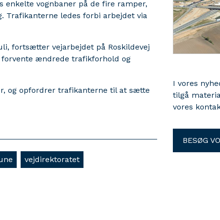
is enkelte vognbaner på de fire ramper,
g. Trafikanterne ledes forbi arbejdet via
li, fortsætter vejarbejdet på Roskildevej
at forvente ændrede trafikforhold og
I vores nyh
, og opfordrer trafikanterne til at sætte
tilgå materi
vores kontak
BESØG V
une
vejdirektoratet