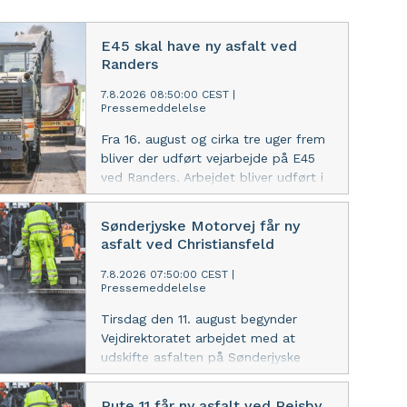
E45 skal have ny asfalt ved
Randers
7.8.2026 08:50:00 CEST
|
Pressemeddelelse
Fra 16. august og cirka tre uger frem
bliver der udført vejarbejde på E45
ved Randers. Arbejdet bliver udført i
aften- og nattetimerne.
Sønderjyske Motorvej får ny
asfalt ved Christiansfeld
7.8.2026 07:50:00 CEST
|
Pressemeddelelse
Tirsdag den 11. august begynder
Vejdirektoratet arbejdet med at
udskifte asfalten på Sønderjyske
Motorvej ved Christiansfeld i
sydgående retning. Arbejdet
Rute 11 får ny asfalt ved Rejsby