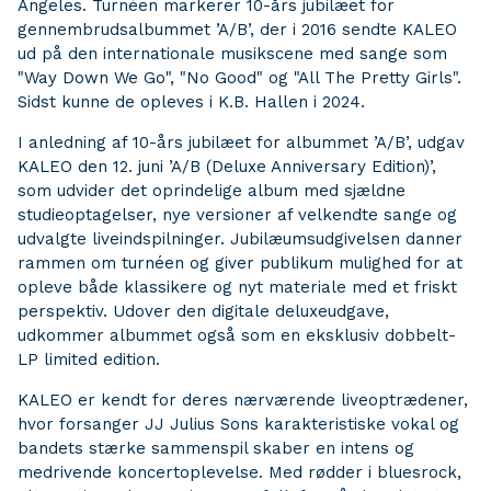
Angeles. Turnéen markerer 10-års jubilæet for
gennembrudsalbummet ’A/B’, der i 2016 sendte KALEO
ud på den internationale musikscene med sange som
"Way Down We Go", "No Good" og "All The Pretty Girls".
Sidst kunne de opleves i K.B. Hallen i 2024.
I anledning af 10-års jubilæet for albummet ’A/B’, udgav
KALEO den 12. juni ’A/B (Deluxe Anniversary Edition)’,
som udvider det oprindelige album med sjældne
studieoptagelser, nye versioner af velkendte sange og
udvalgte liveindspilninger. Jubilæumsudgivelsen danner
rammen om turnéen og giver publikum mulighed for at
opleve både klassikere og nyt materiale med et friskt
perspektiv. Udover den digitale deluxeudgave,
udkommer albummet også som en eksklusiv dobbelt-
LP limited edition.
KALEO er kendt for deres nærværende liveoptrædener,
hvor forsanger JJ Julius Sons karakteristiske vokal og
bandets stærke sammenspil skaber en intens og
medrivende koncertoplevelse. Med rødder i bluesrock,