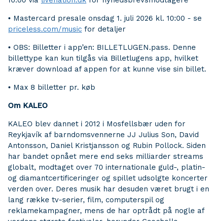
10:00 via
livenation.dk
for nyhedsbrevsmodtagere
• Mastercard presale onsdag 1. juli 2026 kl. 10:00 - se
priceless.com/music
for detaljer
• OBS: Billetter i app’en: BILLETLUGEN.pass. Denne
billettype kan kun tilgås via Billetlugens app, hvilket
kræver download af appen for at kunne vise sin billet.
• Max 8 billetter pr. køb
Om KALEO
KALEO blev dannet i 2012 i Mosfellsbær uden for
Reykjavík af barndomsvennerne JJ Julius Son, David
Antonsson, Daniel Kristjansson og Rubin Pollock. Siden
har bandet opnået mere end seks milliarder streams
globalt, modtaget over 70 internationale guld-, platin-
og diamantcertificeringer og spillet udsolgte koncerter
verden over. Deres musik har desuden været brugt i en
lang række tv-serier, film, computerspil og
reklamekampagner, mens de har optrådt på nogle af