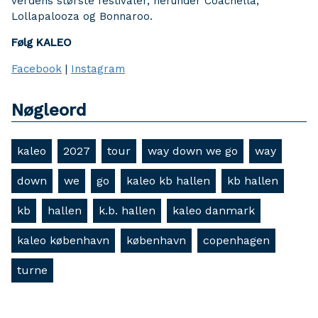
verdens største festivaler, herunder Coachella,
Lollapalooza og Bonnaroo.
Følg KALEO
Facebook
|
Instagram
Nøgleord
kaleo
2027
tour
way down we go
way
down
we
go
kaleo kb hallen
kb hallen
kb
hallen
k.b. hallen
kaleo danmark
kaleo københavn
københavn
copenhagen
turne