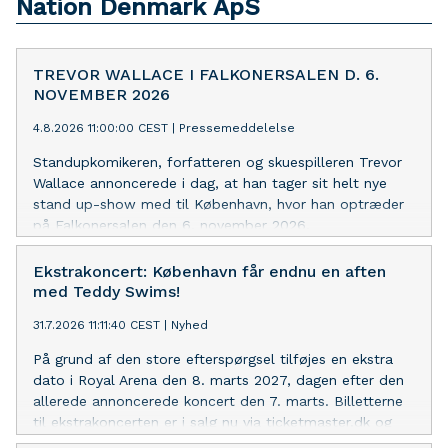
Nation Denmark ApS
TREVOR WALLACE I FALKONERSALEN D. 6.
NOVEMBER 2026
4.8.2026 11:00:00 CEST
|
Pressemeddelelse
Standupkomikeren, forfatteren og skuespilleren Trevor
Wallace annoncerede i dag, at han tager sit helt nye
stand up-show med til København, hvor han optræder
på Falkonersalen den 6. november 2026,
Ekstrakoncert: København får endnu en aften
med Teddy Swims!
31.7.2026 11:11:40 CEST
|
Nyhed
På grund af den store efterspørgsel tilføjes en ekstra
dato i Royal Arena den 8. marts 2027, dagen efter den
allerede annoncerede koncert den 7. marts. Billetterne
til ekstrakoncerten er i salg nu via ticketmaster.dk og
livenation.dk