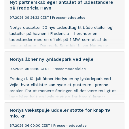
Nyt partnerskab øger antallet af ladestandere
på Fredericia Havn
9.7.2026 09:24:32 CEST
|
Pressemeddelelse
Norlys opsætter 20 nye ladeudtag til både elbiler og -
lastbiler på havnen i Fredericia – herunder en
ladestander med en effekt på 1 MW, som et af de
eneste steder i Danmark. Samtidig bliver Norlys ny
elleverandør for Fredericia Havn, som med udvidelsen
af containerterminalen står over for vækst de næste
Norlys åbner ny lynladepark ved Vejle
mange år og netop har fokus på elektrificering.
9.7.2026 09:22:40 CEST
|
Pressemeddelelse
Fredag d. 10. juli åbner Norlys en ny lynladepark ved
Vejle, hvor elbilister kan nyde et pusterum i grønne
arealer. For at markere åbningen vil det være muligt at
lade bilen helt op lynhurtigt op for bare 0 kroner.
Norlys Vækstpulje uddeler støtte for knap 19
mio. kr.
6.7.2026 06:00:00 CEST
|
Pressemeddelelse