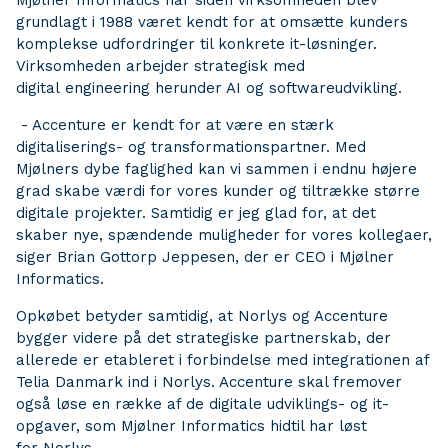
Mjølner Informatics har siden virksomheden blev
grundlagt i 1988 været kendt for at omsætte kunders
komplekse udfordringer til konkrete it-løsninger.
Virksomheden arbejder strategisk med
digital engineering herunder AI og softwareudvikling.
- Accenture er kendt for at være en stærk
digitaliserings- og transformationspartner. Med
Mjølners dybe faglighed kan vi sammen i endnu højere
grad skabe værdi for vores kunder og tiltrække større
digitale projekter. Samtidig er jeg glad for, at det
skaber nye, spændende muligheder for vores kollegaer,
siger Brian Gottorp Jeppesen, der er CEO i Mjølner
Informatics.
Opkøbet betyder samtidig, at Norlys og Accenture
bygger videre på det strategiske partnerskab, der
allerede er etableret i forbindelse med integrationen af
Telia Danmark ind i Norlys. Accenture skal fremover
også løse en række af de digitale udviklings- og it-
opgaver, som Mjølner Informatics hidtil har løst