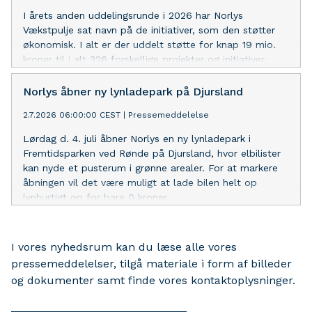
I årets anden uddelingsrunde i 2026 har Norlys
Vækstpulje sat navn på de initiativer, som den støtter
økonomisk. I alt er der uddelt støtte for knap 19 mio.
kroner til i alt 326 forskellige projekter og initiativer.
Norlys åbner ny lynladepark på Djursland
2.7.2026 06:00:00 CEST
|
Pressemeddelelse
Lørdag d. 4. juli åbner Norlys en ny lynladepark i
Fremtidsparken ved Rønde på Djursland, hvor elbilister
kan nyde et pusterum i grønne arealer. For at markere
åbningen vil det være muligt at lade bilen helt op
lynhurtigt op for bare 0 kroner.
I vores nyhedsrum kan du læse alle vores
pressemeddelelser, tilgå materiale i form af billeder
og dokumenter samt finde vores kontaktoplysninger.