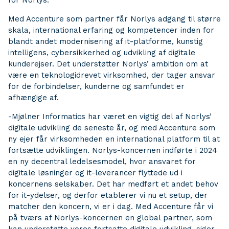
for Norlys.
Med Accenture som partner får Norlys adgang til større
skala, international erfaring og kompetencer inden for
blandt andet modernisering af it-platforme, kunstig
intelligens, cybersikkerhed og udvikling af digitale
kunderejser. Det understøtter Norlys’ ambition om at
være en teknologidrevet virksomhed, der tager ansvar
for de forbindelser, kunderne og samfundet er
afhængige af.
-Mjølner Informatics har været en vigtig del af Norlys’
digitale udvikling de seneste år, og med Accenture som
ny ejer får virksomheden en international platform til at
fortsætte udviklingen. Norlys-koncernen indførte i 2024
en ny decentral ledelsesmodel, hvor ansvaret for
digitale løsninger og it-leverancer flyttede ud i
koncernens selskaber. Det har medført et andet behov
for it-ydelser, og derfor etablerer vi nu et setup, der
matcher den koncern, vi er i dag. Med Accenture får vi
på tværs af Norlys-koncernen en global partner, som