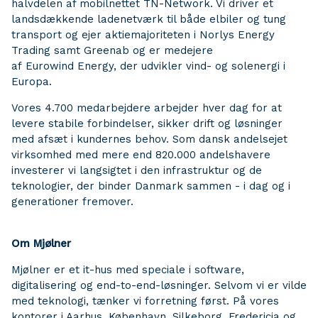
halvdelen af mobilnettet TN-Network. Vi driver et
landsdækkende ladenetværk til både elbiler og tung
transport og ejer aktiemajoriteten i Norlys Energy
Trading samt Greenab og er medejere
af Eurowind Energy, der udvikler vind- og solenergi i
Europa.
Vores 4.700 medarbejdere arbejder hver dag for at
levere stabile forbindelser, sikker drift og løsninger
med afsæt i kundernes behov. Som dansk andelsejet
virksomhed med mere end 820.000 andelshavere
investerer vi langsigtet i den infrastruktur og de
teknologier, der binder Danmark sammen - i dag og i
generationer fremover.
Om Mjølner
Mjølner er et it-hus med speciale i software,
digitalisering og end-to-end-løsninger. Selvom vi er vilde
med teknologi, tænker vi forretning først. På vores
kontorer i Aarhus, København, Silkeborg, Fredericia og