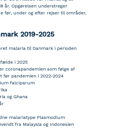
38 år. Opgørelsen understreger
ør, under og efter rejser til områder,
anmark 2019-2025
teret malaria til Danmark i perioden
ilfælde i 2025
der coronapandemien som følge af
auet før pandemien i 2022-2024
dium falciparum
rika
eria og Ghana
år
jældne malariatype Plasmodium
mvendt fra Malaysia og Indonesien