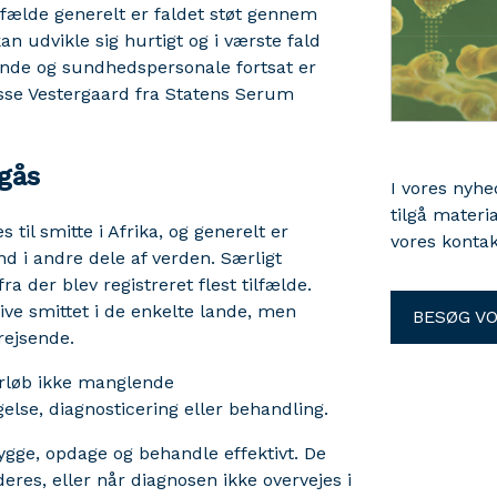
ilfælde generelt er faldet støt gennem
 udvikle sig hurtigt og i værste fald
jsende og sundhedspersonale fortsat er
e Vestergaard fra Statens Serum
dgås
I vores nyh
tilgå materi
 til smitte i Afrika, og generelt er
vores kontak
nd i andre dele af verden. Særligt
a der blev registreret flest tilfælde.
live smittet i de enkelte lande, men
BESØG V
rejsende.
orløb ikke manglende
lse, diagnosticering eller behandling.
ygge, opdage og behandle effektivt. De
deres, eller når diagnosen ikke overvejes i