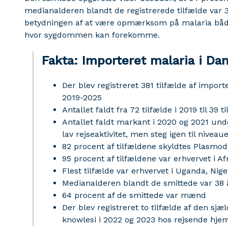
medianalderen blandt de registrerede tilfælde var 
betydningen af at være opmærksom på malaria både f
hvor sygdommen kan forekomme.
Fakta: Importeret malaria i D
Der blev registreret 381 tilfælde af impor
2019-2025
Antallet faldt fra 72 tilfælde i 2019 til 39 t
Antallet faldt markant i 2020 og 2021 un
lav rejseaktivitet, men steg igen til nive
82 procent af tilfældene skyldtes Plasmo
95 procent af tilfældene var erhvervet i Af
Flest tilfælde var erhvervet i Uganda, Nig
Medianalderen blandt de smittede var 38 
64 procent af de smittede var mænd
Der blev registreret to tilfælde af den s
knowlesi i 2022 og 2023 hos rejsende hje