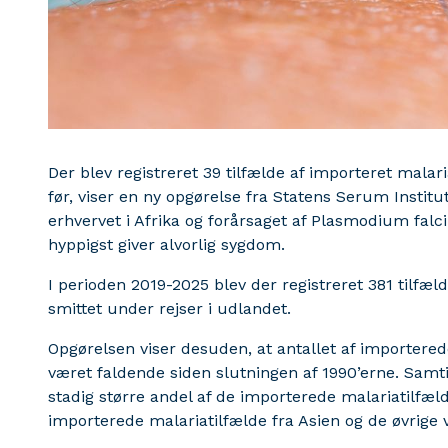
Der blev registreret 39 tilfælde af importeret malar
før, viser en ny opgørelse fra Statens Serum Institut
erhvervet i Afrika og forårsaget af Plasmodium fal
hyppigst giver alvorlig sygdom.
I perioden 2019-2025 blev der registreret 381 tilfæl
smittet under rejser i udlandet.
Opgørelsen viser desuden, at antallet af importered
været faldende siden slutningen af 1990’erne. Samtid
stadig større andel af de importerede malariatilfæl
importerede malariatilfælde fra Asien og de øvrige 