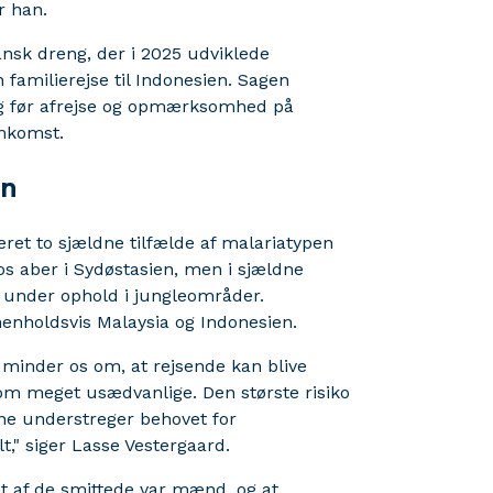
r han.
ansk dreng, der i 2025 udviklede
 familierejse til Indonesien. Sagen
ng før afrejse og opmærksomhed på
emkomst.
en
reret to sjældne tilfælde af malariatypen
 aber i Sydøstasien, men i sjældne
k under ophold i jungleområder.
henholdsvis Malaysia og Indonesien.
a minder os om, at rejsende kan blive
 som meget usædvanlige. Den største risiko
ene understreger behovet for
" siger Lasse Vestergaard.
t af de smittede var mænd, og at