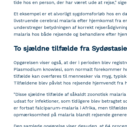
tide hos en person, der har været ude at rejse," sige
Et eksempel er et alvorligt sygdomsforløb hos en d
livstruende cerebral malaria efter hjemkomst fra en
understreger betydningen af korrekt rejserådgivni
malaria hos både rejsende og behandlere efter hj
To sjældne tilfælde fra Sydøstasi
Opgørelsen viser også, at der i perioden blev regist
Plasmodium knowlesi, som normalt forekommer hos
tilfælde kan overføres til mennesker via myg, typis
Tilfældene blev påvist hos rejsende hjemvendt fra 
"Disse sjældne tilfælde af såkaldt zoonotisk malari
udsat for infektioner, som tidligere blev betragtet
er fortsat falciparum-malaria i Afrika, men tilfæld
opmærksomhed på malaria blandt rejsende generelt,
Den samlede opgørelse viser desuden, at 64 procen