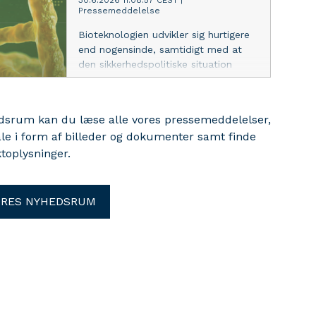
30.6.2026 11:08:57 CEST
|
Pressemeddelelse
Bioteknologien udvikler sig hurtigere
end nogensinde, samtidigt med at
den sikkerhedspolitiske situation
bliver mere kompleks. Det beskriver
en ny rapport fra Center for
Biosikring og Bioberedskab ved
edsrum kan du læse alle vores pressemeddelelser,
Statens Serum Institut om det
ale i form af billeder og dokumenter samt finde
biologiske trusselsbillede.
toplysninger.
ORES NYHEDSRUM