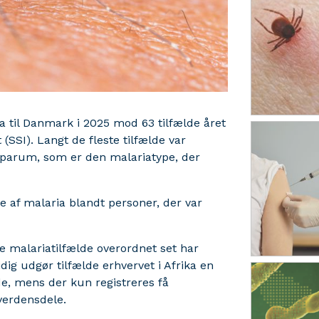
ia til Danmark i 2025 mod 63 tilfælde året
 (SSI). Langt de fleste tilfælde var
ciparum, som er den malariatype, der
de af malaria blandt personer, der var
e malariatilfælde overordnet set har
ig udgør tilfælde erhvervet i Afrika en
de, mens der kun registreres få
verdensdele.