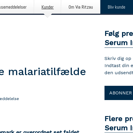
ssemeddelelser
Kunder
Om Via Ritzau
Bliv kunde
Følg pr
Serum I
Skriv dig op
Indtast din 
e malariatilfælde
den udsendt
ABONNER
eddelelse
Flere p
Serum I
anmark er overordnet set faldet