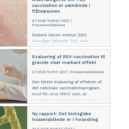
med havbakterier i Danmark. Langt
vaccination er uændrede i
de fleste kan trygt bade i havet, men
flåtsæsonen
personer med åbne sår bør være
forsigtige, når badevandet bliver
9.7.2026 11:49:50 CEST
|
Pressemeddelelse
varmt. Især hvis de har et svækket
immunforsvar eller en alvorlig kronisk
Statens Serum Institut (SSI)
sygdom.
overvåger løbende TBE. Hvis
sygdommen spreder sig til nye
områder i Danmark og ændrer
Evaluering af RSV-vaccination til
risikobilledet, vil anbefalingerne om
gravide viser markant effekt
vaccination blive opdateret. Risikoen
for de fleste danskere er fortsat
2.7.2026 10:31:11 CEST
|
Pressemeddelelse
meget lav.
Den første evaluering af effekten af
det nationale vaccinationsprogram
mod RS-virus (RSV) viser, at
vaccination af gravide gav en høj
beskyttelse mod RSV-relaterede
indlæggelser hos spædbørn.
Ny rapport: Det biologiske
trusselsbillede er i forandring