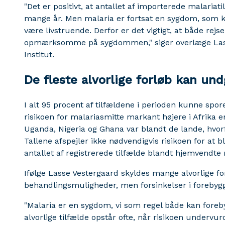
"Det er positivt, at antallet af importerede malariat
mange år. Men malaria er fortsat en sygdom, som kan
være livstruende. Derfor er det vigtigt, at både re
opmærksomme på sygdommen," siger overlæge Lass
Institut.
De fleste alvorlige forløb kan un
I alt 95 procent af tilfældene i perioden kunne spores
risikoen for malariasmitte markant højere i Afrika e
Uganda, Nigeria og Ghana var blandt de lande, hvorfr
Tallene afspejler ikke nødvendigvis risikoen for at b
antallet af registrerede tilfælde blandt hjemvendte 
Ifølge Lasse Vestergaard skyldes mange alvorlige f
behandlingsmuligheder, men forsinkelser i forebygge
"Malaria er en sygdom, vi som regel både kan foreb
alvorlige tilfælde opstår ofte, når risikoen undervur