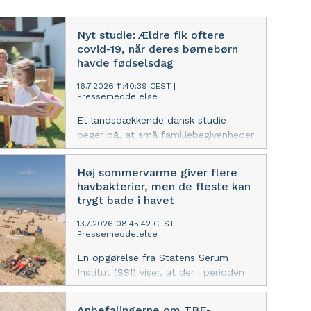
Nyt studie: Ældre fik oftere
covid-19, når deres børnebørn
havde fødselsdag
16.7.2026 11:40:39 CEST
|
Pressemeddelelse
Et landsdækkende dansk studie
peger på, at små familiebegivenheder
udgjorde en skjult men målbar
smittevej for SARS-CoV-2 til ældre
Høj sommervarme giver flere
under coronapandemien.
havbakterier, men de fleste kan
trygt bade i havet
13.7.2026 08:45:42 CEST
|
Pressemeddelelse
En opgørelse fra Statens Serum
Institut (SSI) viser, at der i perioden
2020–2025 blev registreret 934
laboratoriebekræftede infektioner
Anbefalingerne om TBE-