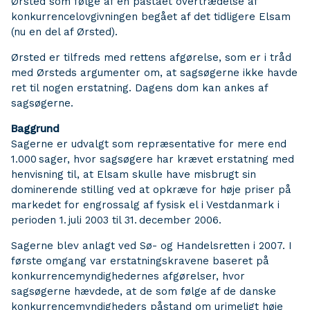
Ørsted som følge af en påstået overtrædelse af
konkurrencelovgivningen begået af det tidligere Elsam
(nu en del af Ørsted).
Ørsted er tilfreds med rettens afgørelse, som er i tråd
med Ørsteds argumenter om, at sagsøgerne ikke havde
ret til nogen erstatning. Dagens dom kan ankes af
sagsøgerne.
Baggrund
Sagerne er udvalgt som repræsentative for mere end
1.000 sager, hvor sagsøgere har krævet erstatning med
henvisning til, at Elsam skulle have misbrugt sin
dominerende stilling ved at opkræve for høje priser på
markedet for engrossalg af fysisk el i Vestdanmark i
perioden 1. juli 2003 til 31. december 2006.
Sagerne blev anlagt ved Sø- og Handelsretten i 2007. I
første omgang var erstatningskravene baseret på
konkurrencemyndighedernes afgørelser, hvor
sagsøgerne hævdede, at de som følge af de danske
konkurrencemyndigheders påstand om urimeligt høje