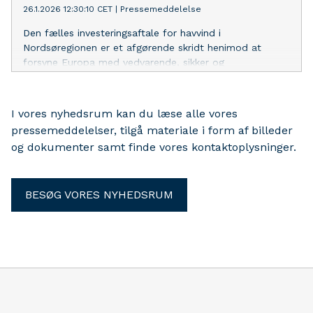
26.1.2026 12:30:10 CET
|
Pressemeddelelse
Den fælles investeringsaftale for havvind i
Nordsøregionen er et afgørende skridt henimod at
forsyne Europa med vedvarende, sikker og
konkurrencedygtig elektricitet. Med mere
forudsigelighed i investeringerne, en investeringsramme,
hvor risiciene er blevet reduceret, og en koordineret
I vores nyhedsrum kan du læse alle vores
udbygningsplan på op til 15 GW om året i Europa
pressemeddelelser, tilgå materiale i form af billeder
arbejder Ørsted og havvindindustrien målrettet på at
og dokumenter samt finde vores kontaktoplysninger.
sænke prisen på energi fra havvind med 30 % inden
udgangen af 2040.
BESØG VORES NYHEDSRUM