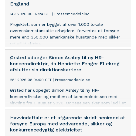
England
14.3.2026 06:07:24 CET
|
Pressemeddelelse
Projektet, som er bygget af over 1.000 lokale
overenskomstansatte arbejdere, forventes at forsyne
mere end 350.000 amerikanske husstande med sikker
og billig strøm.
Ørsted udpeger Simon Ashley til ny HR-
koncerndirektør, da Henriette Fenger Ellekrog
afslutter sin direktionskarriere
28.1.2026 08:04:00 CET
|
Pressemeddelelse
Ørsted har udpeget Simon Ashley til ny HR-
koncerndirektør og medlem af koncernledelsen med
virkning fra 1. august 2026. Udpegelsen sker som led i et
planlagt lederskifte, da Henriette Fenger Ellekrog,
nuværende HR-koncerndirektør, har valgt at afslutte sin
Havvindaftale er et afgørende skridt henimod at
direktionskarriere.
forsyne Europa med vedvarende, sikker og
konkurrencedygtig elektricitet