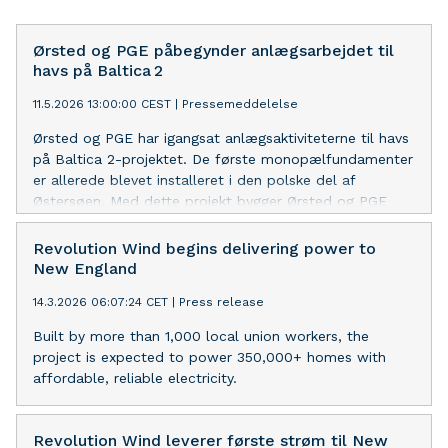
Ørsted og PGE påbegynder anlægsarbejdet til
havs på Baltica 2
11.5.2026 13:00:00 CEST
|
Pressemeddelelse
Ørsted og PGE har igangsat anlægsaktiviteterne til havs
på Baltica 2-projektet. De første monopælfundamenter
er allerede blevet installeret i den polske del af
Østersøen. Med dette projekt bygger Ørsted og PGE
Polens største havvindmøllepark på 1,5 GW, hvilket er
nok til at forsyne 2,5 millioner polske husstande med
Revolution Wind begins delivering power to
strøm.
New England
14.3.2026 06:07:24 CET
|
Press release
Built by more than 1,000 local union workers, the
project is expected to power 350,000+ homes with
affordable, reliable electricity.
Revolution Wind leverer første strøm til New