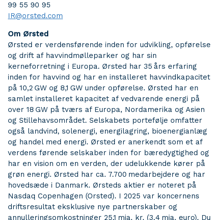
99 55 90 95
IR@orsted.com
Om Ørsted
Ørsted er verdensførende inden for udvikling, opførelse
og drift af havvindmølleparker og har sin
kerneforretning i Europa. Ørsted har 35 års erfaring
inden for havvind og har en installeret havvindkapacitet
på 10,2 GW og 8,1 GW under opførelse. Ørsted har en
samlet installeret kapacitet af vedvarende energi på
over 18 GW på tværs af Europa, Nordamerika og Asien
og Stillehavsområdet. Selskabets portefølje omfatter
også landvind, solenergi, energilagring, bioenergianlæg
og handel med energi. Ørsted er anerkendt som et af
verdens førende selskaber inden for bæredygtighed og
har en vision om en verden, der udelukkende kører på
grøn energi. Ørsted har ca. 7.700 medarbejdere og har
hovedsæde i Danmark. Ørsteds aktier er noteret på
Nasdaq Copenhagen (Orsted). I 2025 var koncernens
driftsresultat eksklusive nye partnerskaber og
annulleringsomkostninger 25,1 mia. kr. (3,4 mia. euro). Du