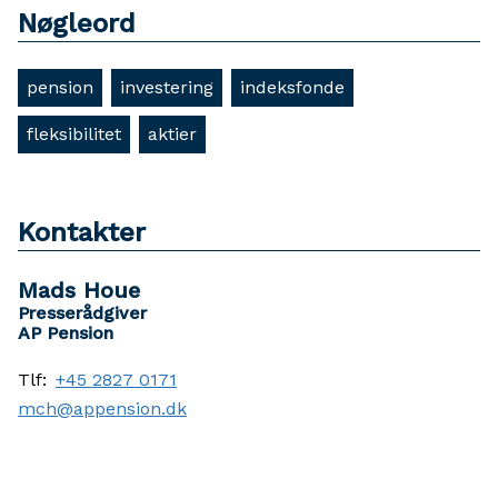
Nøgleord
pension
investering
indeksfonde
fleksibilitet
aktier
Kontakter
Mads Houe
Presserådgiver
AP Pension
Tlf:
+45 2827 0171
mch@appension.dk