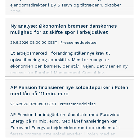
ejendomsdirektør i By & Havn og tiltræder 1. oktober
2026.
Ny analyse: Økonomien bremser danskernes
mulighed for at skifte spor i arbejdslivet
29.6.2026 08:00:00 CEST
|
Pressemeddelelse
Et arbejdsmarked i forandring stiller nye krav til
opkvalificering og sporskifte. Men for mange er
økonomien den barriere, der står i vejen. Det viser en ny
analyse fra Rambøll Management Consulting,
udarbejdet for AP Pension.
AP Pension finansierer nye solcelleparker i Polen
med lån på 111 mio. euro
25.6.2026 07:00:00 CEST
|
Pressemeddelelse
AP Pension har indgået en låneaftale med Eurowind
Energy på 111 mio. euro. Med lånefinansieringen kan
Eurowind Energy arbejde videre med opførelsen af i
første omgang otte solcelleparker i Polen med en