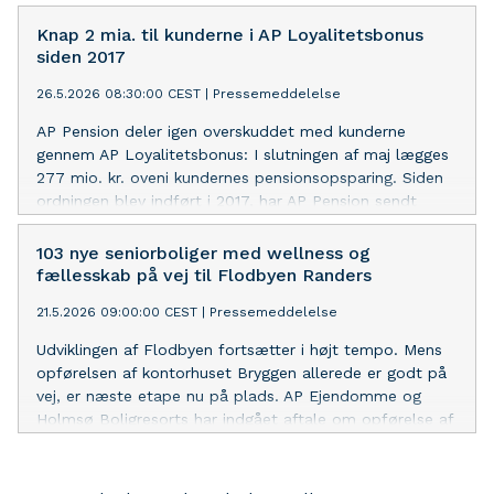
samlet kapacitet på over 191 MW. Solcelleprojekterne
forventes at kunne levere strøm svarende til elforbruget
Knap 2 mia. til kunderne i AP Loyalitetsbonus
i omkring 110.000 husstande.
siden 2017
26.5.2026 08:30:00 CEST
|
Pressemeddelelse
AP Pension deler igen overskuddet med kunderne
gennem AP Loyalitetsbonus: I slutningen af maj lægges
277 mio. kr. oveni kundernes pensionsopsparing. Siden
ordningen blev indført i 2017, har AP Pension sendt
1.958 mio. kr. tilbage til kunderne i AP Loyalitetsbonus.
103 nye seniorboliger med wellness og
fællesskab på vej til Flodbyen Randers
21.5.2026 09:00:00 CEST
|
Pressemeddelelse
Udviklingen af Flodbyen fortsætter i højt tempo. Mens
opførelsen af kontorhuset Bryggen allerede er godt på
vej, er næste etape nu på plads. AP Ejendomme og
Holmsø Boligresorts har indgået aftale om opførelse af
103 nye boliger målrettet ”aktive voksne 55+” i den nye
bydel.