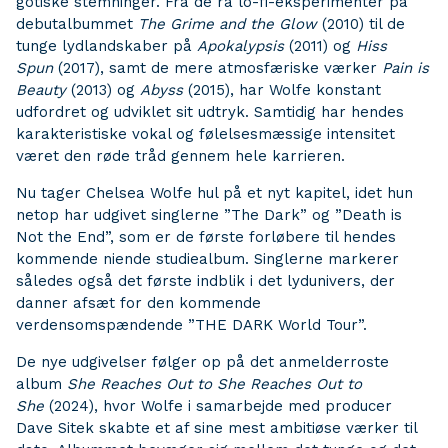
gotiske stemninger. Fra de rå lo-fi-eksperimenter på
debutalbummet
The Grime and the Glow
(2010) til de
tunge lydlandskaber på
Apokalypsis
(2011) og
Hiss
Spun
(2017), samt de mere atmosfæriske værker
Pain is
Beauty
(2013) og
Abyss
(2015), har Wolfe konstant
udfordret og udviklet sit udtryk. Samtidig har hendes
karakteristiske vokal og følelsesmæssige intensitet
været den røde tråd gennem hele karrieren.
Nu tager Chelsea Wolfe hul på et nyt kapitel, idet hun
netop har udgivet singlerne ”The Dark” og ”Death is
Not the End”, som er de første forløbere til hendes
kommende niende studiealbum. Singlerne markerer
således også det første indblik i det lydunivers, der
danner afsæt for den kommende
verdensomspændende ”THE DARK World Tour”.
De nye udgivelser følger op på det anmelderroste
album
She Reaches Out to She Reaches Out to
She
(2024), hvor Wolfe i samarbejde med producer
Dave Sitek skabte et af sine mest ambitiøse værker til