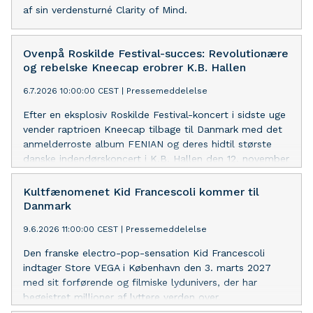
af sin verdensturné Clarity of Mind.
Ovenpå Roskilde Festival-succes: Revolutionære
og rebelske Kneecap erobrer K.B. Hallen
6.7.2026 10:00:00 CEST
|
Pressemeddelelse
Efter en eksplosiv Roskilde Festival-koncert i sidste uge
vender raptrioen Kneecap tilbage til Danmark med det
anmelderroste album FENIAN og deres hidtil største
danske indendørskoncert i K.B. Hallen den 12. november
2026.
Kultfænomenet Kid Francescoli kommer til
Danmark
9.6.2026 11:00:00 CEST
|
Pressemeddelelse
Den franske electro-pop-sensation Kid Francescoli
indtager Store VEGA i København den 3. marts 2027
med sit forførende og filmiske lydunivers, der har
begejstret millioner af lyttere verden over.