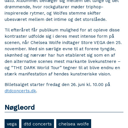
dato. Albummet bevæger sig mellem det tunge og det
drømmende, hvor rockguitarer møder triphop-
inspirerede rytmer, og Wolfes stemme skifter
ubesværet mellem det intime og det storslåede.
Til efteråret får publikum mulighed for at opleve disse
kontraster udfolde sig i deres mest intense form på
scenen, når Chelsea Wolfe indtager Store VEGA den 25.
november. Med sin særlige evne til at forene tyngde,
skønhed og nærvær har hun etableret sig som en af
den alternative scenes mest markante livekunstnere –
og ”THE DARK World Tour” tegner til at blive endnu en
stærk manifestation af hendes kunstneriske vision.
Billetsalget starter fredag den 26. juni kl. 10.00 på
dtdconcerts.dk
.
Nøgleord
vega
dtd concerts
chelsea wolfe