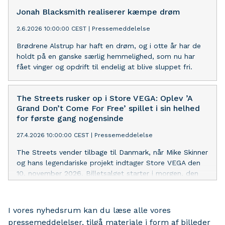
Jonah Blacksmith realiserer kæmpe drøm
2.6.2026 10:00:00 CEST
|
Pressemeddelelse
Brødrene Alstrup har haft en drøm, og i otte år har de
holdt på en ganske særlig hemmelighed, som nu har
fået vinger og opdrift til endelig at blive sluppet fri.
The Streets rusker op i Store VEGA: Oplev ’A
Grand Don’t Come For Free’ spillet i sin helhed
for første gang nogensinde
27.4.2026 10:00:00 CEST
|
Pressemeddelelse
The Streets vender tilbage til Danmark, når Mike Skinner
og hans legendariske projekt indtager Store VEGA den
10. november 2026. Billetsalget starter i morgen, den
28. april kl. 10, på dtdconcerts.dk.
I vores nyhedsrum kan du læse alle vores
pressemeddelelser, tilgå materiale i form af billeder