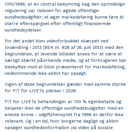
1310/1996, at en central bekymring bag den oprindelige
regulering var risikoen for øgede offentlige
sundhedsudgifter; at øget markedsføring kunne føre til
større efterspørgsel efter offentligt finansierede
sundhedsydelser.
For det andet blev videoforbuddet skærpet ved
lovændring i 2013 (BEK nr. 828 af 26. juni 2013) med den
begrundelse, at levende billeder anses for at være et
særligt stærkt påvirkende medie, og at forbrugeren bør
beskyttes mod at blive præsenteret for markedsføring,
vedkommende ikke aktivt har opsøgt.
Ingen af disse begrundelser gælder med samme styrke
for FIT for LIVETs ydelser i 2026.
FIT for LIVETs behandlinger er 100 % egenbetalte og
belaster ikke de offentlige sundhedsbudgetter med en
eneste krone - udgiftshensynet fra 1996 er derfor ikke
relevant. Og i en tid, hvor borgerne dagligt og aktivt
opsøger sundhedsinformation via video på sociale