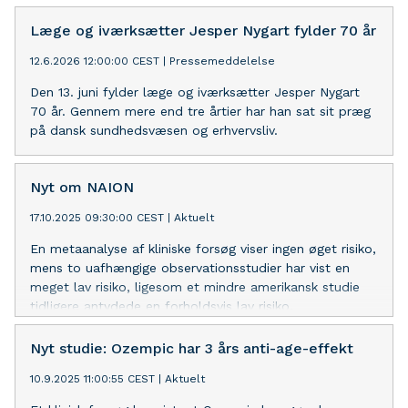
Læge og iværksætter Jesper Nygart fylder 70 år
12.6.2026 12:00:00 CEST
|
Pressemeddelelse
Den 13. juni fylder læge og iværksætter Jesper Nygart
70 år. Gennem mere end tre årtier har han sat sit præg
på dansk sundhedsvæsen og erhvervsliv.
Nyt om NAION
17.10.2025 09:30:00 CEST
|
Aktuelt
En metaanalyse af kliniske forsøg viser ingen øget risiko,
mens to uafhængige observationsstudier har vist en
meget lav risiko, ligesom et mindre amerikansk studie
tidligere antydede en forholdsvis lav risiko.
Nyt studie: Ozempic har 3 års anti-age-effekt
10.9.2025 11:00:55 CEST
|
Aktuelt