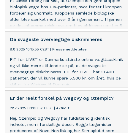
Et klinisk forsøg har vist, at Ozempic kan gøre kroppen
biologisk yngre hos HIV-patienter, hvor fedtet i kroppen
fordeler sig unormalt. Kroppens samlede biologiske
alder blev sænket med over 3 år i gennemsnit. I hjernen
og det inflammatoriske system blev aldringen næsten 5
år forsinket.
De svageste overvægtige diskrimineres
8.8.2025 10:15:55 CEST
|
Pressemeddelelse
FIT for LIVET er Danmarks største online vægttabsklinik
og vil ikke mere stiltiende se på, at de svageste
overvægtige diskrimineres. FIT for LIVET har 10.400
patienter, der vil kunne spare 5.500 kr. om året, hvis de
skifter fra Wegovy til Ozempic.
Er der reelt forskel på Wegovy og Ozempic?
28.7.2025 09:00:57 CEST
|
Aktuelt
Nej, Ozempic og Wegovy har fuldstændig identisk
indhold, men i forskellige doser. Begge lægemidler
produceres af Novo Nordisk og har Semaglutid som