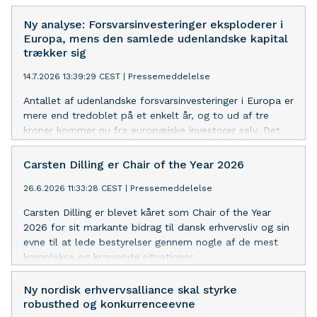
Ny analyse: Forsvarsinvesteringer eksploderer i
Europa, mens den samlede udenlandske kapital
trækker sig
14.7.2026 13:39:29 CEST
|
Pressemeddelelse
Antallet af udenlandske forsvarsinvesteringer i Europa er
mere end tredoblet på et enkelt år, og to ud af tre
kroner kommer nu fra europæiske investorer selv. Det
viser EY's European Attractiveness Survey 2026.
Udviklingen sker samtidig med, at de samlede
Carsten Dilling er Chair of the Year 2026
udenlandske investeringer i Europa falder for andet år i
26.6.2026 11:33:28 CEST
|
Pressemeddelelse
træk.
Carsten Dilling er blevet kåret som Chair of the Year
2026 for sit markante bidrag til dansk erhvervsliv og sin
evne til at lede bestyrelser gennem nogle af de mest
komplekse og krævende situationer.
Ny nordisk erhvervsalliance skal styrke
robusthed og konkurrenceevne