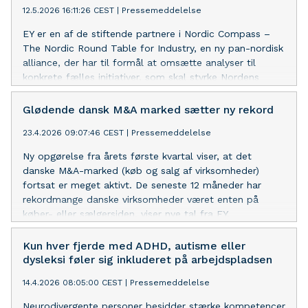
12.5.2026 16:11:26 CEST
|
Pressemeddelelse
EY er en af de stiftende partnere i Nordic Compass –
The Nordic Round Table for Industry, en ny pan-nordisk
alliance, der har til formål at omsætte analyser til
konkrete fælles initiativer, som skal styrke Nordens
konkurrenceevne og robusthed i en stadig mere usikker
verden.
Glødende dansk M&A marked sætter ny rekord
23.4.2026 09:07:46 CEST
|
Pressemeddelelse
Ny opgørelse fra årets første kvartal viser, at det
danske M&A-marked (køb og salg af virksomheder)
fortsat er meget aktivt. De seneste 12 måneder har
rekordmange danske virksomheder været enten på
køber- eller sælgersiden, viser nye tal fra EY.
Kun hver fjerde med ADHD, autisme eller
dysleksi føler sig inkluderet på arbejdspladsen
14.4.2026 08:05:00 CEST
|
Pressemeddelelse
Neurodivergente personer besidder stærke kompetencer