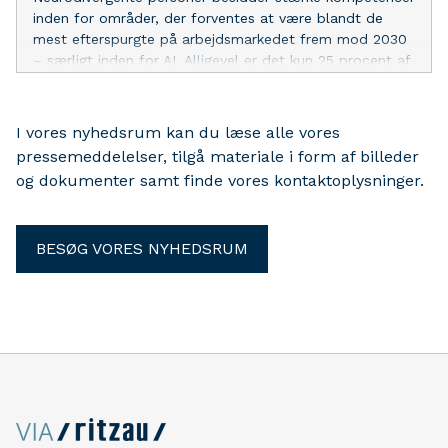
inden for områder, der forventes at være blandt de
mest efterspurgte på arbejdsmarkedet frem mod 2030
– særligt inden for AI. Alligevel er det kun 25 procent af
neurodivergente, der føler sig inkluderet på deres
arbejdsplads. Det viser en global undersøgelse fra EY,
som også omfatter danske respondenter. EY Danmark
I vores nyhedsrum kan du læse alle vores
og Cocuura i samarbejde om at bryde berøringsangst
pressemeddelelser, tilgå materiale i form af billeder
og skabe bedre inklusion.
og dokumenter samt finde vores kontaktoplysninger.
BESØG VORES NYHEDSRUM