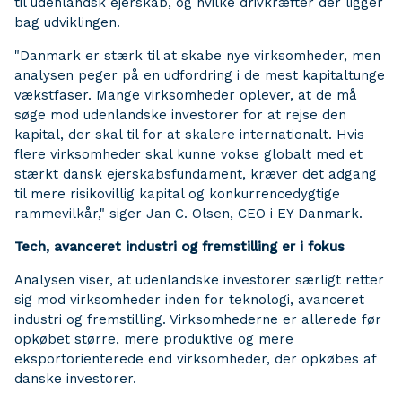
til udenlandsk ejerskab, og hvilke drivkræfter der ligger
bag udviklingen.
"Danmark er stærk til at skabe nye virksomheder, men
analysen peger på en udfordring i de mest kapitaltunge
vækstfaser. Mange virksomheder oplever, at de må
søge mod udenlandske investorer for at rejse den
kapital, der skal til for at skalere internationalt. Hvis
flere virksomheder skal kunne vokse globalt med et
stærkt dansk ejerskabsfundament, kræver det adgang
til mere risikovillig kapital og konkurrencedygtige
rammevilkår," siger Jan C. Olsen, CEO i EY Danmark.
Tech, avanceret industri og fremstilling er i fokus
Analysen viser, at udenlandske investorer særligt retter
sig mod virksomheder inden for teknologi, avanceret
industri og fremstilling. Virksomhederne er allerede før
opkøbet større, mere produktive og mere
eksportorienterede end virksomheder, der opkøbes af
danske investorer.