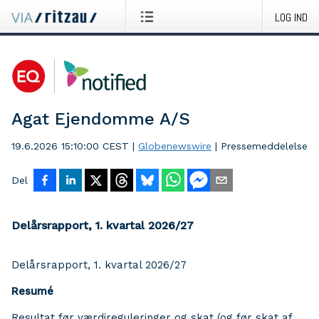
LOG IND
Agat Ejendomme A/S
19.6.2026 15:10:00 CEST
|
Globenewswire
|
Pressemeddelelse
Del
Delårsrapport, 1. kvartal 2026/27
Delårsrapport, 1. kvartal 2026/27
Resumé
Resultat før værdireguleringer og skat (og før skat af