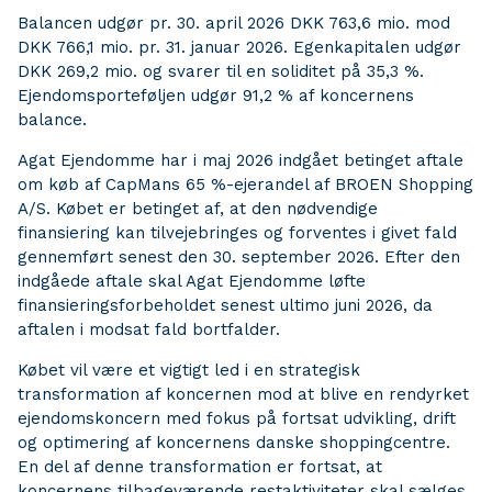
Balancen udgør pr. 30. april 2026 DKK 763,6 mio. mod
DKK 766,1 mio. pr. 31. januar 2026. Egenkapitalen udgør
DKK 269,2 mio. og svarer til en soliditet på 35,3 %.
Ejendomsporteføljen udgør 91,2 % af koncernens
balance.
Agat Ejendomme har i maj 2026 indgået betinget aftale
om køb af CapMans 65 %-ejerandel af BROEN Shopping
A/S. Købet er betinget af, at den nødvendige
finansiering kan tilvejebringes og forventes i givet fald
gennemført senest den 30. september 2026. Efter den
indgåede aftale skal Agat Ejendomme løfte
finansieringsforbeholdet senest ultimo juni 2026, da
aftalen i modsat fald bortfalder.
Købet vil være et vigtigt led i en strategisk
transformation af koncernen mod at blive en rendyrket
ejendomskoncern med fokus på fortsat udvikling, drift
og optimering af koncernens danske shoppingcentre.
En del af denne transformation er fortsat, at
koncernens tilbageværende restaktiviteter skal sælges.