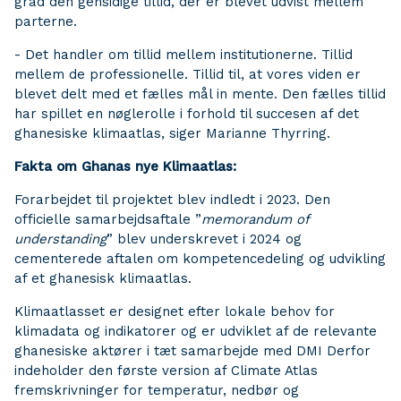
grad den gensidige tillid, der er blevet udvist mellem
parterne.
- Det handler om tillid mellem institutionerne. Tillid
mellem de professionelle. Tillid til, at vores viden er
blevet delt med et fælles mål in mente. Den fælles tillid
har spillet en nøglerolle i forhold til succesen af det
ghanesiske klimaatlas, siger Marianne Thyrring.
Fakta om Ghanas nye Klimaatlas:
Forarbejdet til projektet blev indledt i 2023. Den
officielle samarbejdsaftale ”
memorandum of
understanding
” blev underskrevet i 2024 og
cementerede aftalen om kompetencedeling og udvikling
af et ghanesisk klimaatlas.
Klimaatlasset er designet efter lokale behov for
klimadata og indikatorer og er udviklet af de relevante
ghanesiske aktører i tæt samarbejde med DMI Derfor
indeholder den første version af Climate Atlas
fremskrivninger for temperatur, nedbør og