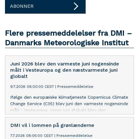
ABONNER
Flere pressemeddelelser fra DMI –
Danmarks Meteorologiske Institut
Juni 2026 blev den varmeste juni nogensinde
målt i Vesteuropa og den næstvarmeste juni
globalt
9.7.2026 08:00:00 CEST
|
Pressemeddelelse
Ifølge den europæiske klimatjeneste Copernicus Climate
Change Service (C3S) blev juni den varmeste nogensinde
målt i Vesteuropa, mens juni globalt blev den
næstvarmeste i målehistorien. De ekstreme
havtemperaturer er i høj grad med til at løfte
DMI vil i lommen på grønlænderne
temperaturerne.
7.7.2026 08:05:00 CEST
|
Pressemeddelelse