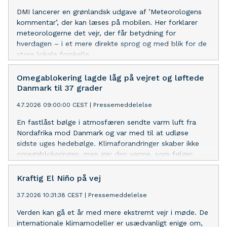
DMI lancerer en grønlandsk udgave af ’Meteorologens
kommentar’, der kan læses på mobilen. Her forklarer
meteorologerne det vejr, der får betydning for
hverdagen – i et mere direkte sprog og med blik for de
store lokale forskelle.
Omegablokering lagde låg på vejret og løftede
Danmark til 37 grader
4.7.2026 09:00:00 CEST
|
Pressemeddelelse
En fastlåst bølge i atmosfæren sendte varm luft fra
Nordafrika mod Danmark og var med til at udløse
sidste uges hedebølge. Klimaforandringer skaber ikke
omegablokeringen, men gør den varme, som følger
med, mere intens. En ny blokering er ved at sætte sig
fast.
Kraftig El Niño på vej
3.7.2026 10:31:38 CEST
|
Pressemeddelelse
Verden kan gå et år med mere ekstremt vejr i møde. De
internationale klimamodeller er usædvanligt enige om,