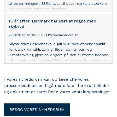
at opvarmningen i Stillehavet vil blive markant stærkere
hen over sommeren og efteråret.
15 år efter: Danmark har lært at regne med
skybrud
2.7.2026 09:00:00 CEST
|
Pressemeddelelse
Skybruddet i København 2. juli 2011 blev et vendepunkt
for dansk klimatilpasning. Siden da har vejr- og
klimaforskning gjort os klogere på den ekstreme nedbør
i Danmark, og i dag giver DMI’s Klimaatlas kommunerne
et fælles grundlag for at planlægge efter flere og
kraftigere skybrud
I vores nyhedsrum kan du læse alle vores
pressemeddelelser, tilgå materiale i form af billeder
og dokumenter samt finde vores kontaktoplysninger.
BESØG VORES NYHEDSRUM