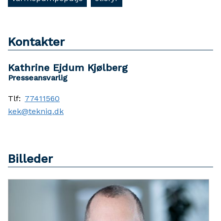
Kontakter
Kathrine Ejdum Kjølberg
Presseansvarlig
Tlf:
77411560
kek@tekniq.dk
Billeder