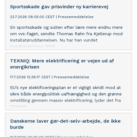
Sportsskade gav prisvinder ny karrierevej
22.7.2026 08:05:00 CEST
|
Pressemeddelelse
En sportsskade og sulten efter lære mere endnu mere
om vvs-faget, sendte Thomas Rahn fra Kjellerup mod
installatøruddannelsen. Nu har han vundet
Installatørprisen 2026.
TEKNIQ: Mere elektrificering er vejen ud af
energikrisen
17.7.2026 12:38:17 CEST
|
Pressemeddelelse
EU’s nye elektificeringsplan er et vigtigt skridt mod at
sikre både energipolitisk uafhængighed og den grønne
omstilling gennem massiv elektrificering, lyder det fra
TEKNIQ.
Danskerne laver gør-det-selv-arbejde, de ikke
burde