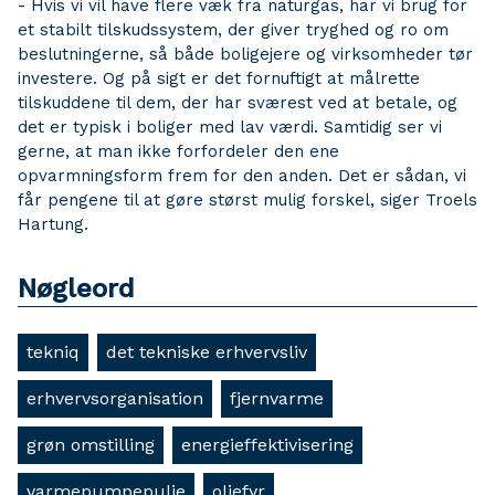
- Hvis vi vil have flere væk fra naturgas, har vi brug for
et stabilt tilskudssystem, der giver tryghed og ro om
beslutningerne, så både boligejere og virksomheder tør
investere. Og på sigt er det fornuftigt at målrette
tilskuddene til dem, der har sværest ved at betale, og
det er typisk i boliger med lav værdi. Samtidig ser vi
gerne, at man ikke forfordeler den ene
opvarmningsform frem for den anden. Det er sådan, vi
får pengene til at gøre størst mulig forskel, siger Troels
Hartung.
Nøgleord
tekniq
det tekniske erhvervsliv
erhvervsorganisation
fjernvarme
grøn omstilling
energieffektivisering
varmepumpepulje
oliefyr