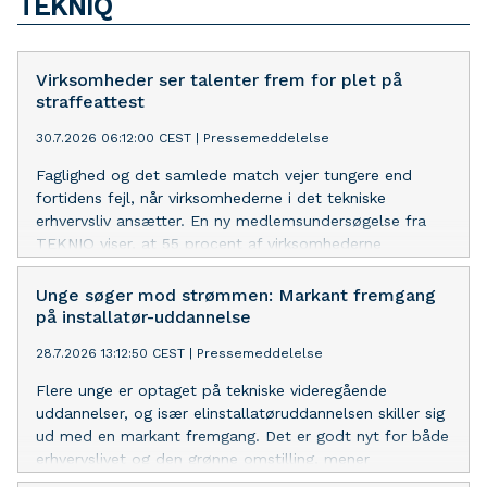
TEKNIQ
Virksomheder ser talenter frem for plet på
straffeattest
30.7.2026 06:12:00 CEST
|
Pressemeddelelse
Faglighed og det samlede match vejer tungere end
fortidens fejl, når virksomhederne i det tekniske
erhvervsliv ansætter. En ny medlemsundersøgelse fra
TEKNIQ viser, at 55 procent af virksomhederne
prioriterer den rette kandidat over en ren straffeattest.
Unge søger mod strømmen: Markant fremgang
på installatør-uddannelse
28.7.2026 13:12:50 CEST
|
Pressemeddelelse
Flere unge er optaget på tekniske videregående
uddannelser, og især elinstallatøruddannelsen skiller sig
ud med en markant fremgang. Det er godt nyt for både
erhvervslivet og den grønne omstilling, mener
erhvervsorganisationen TEKNIQ.