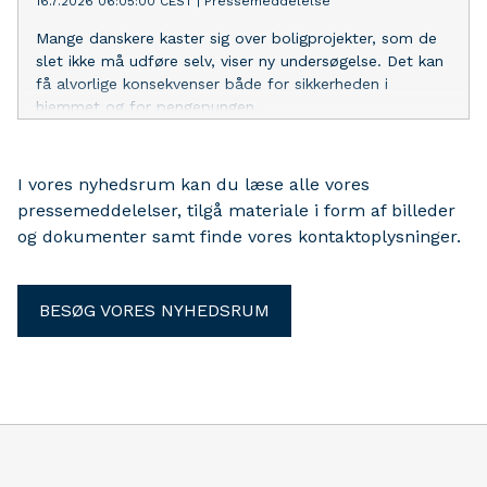
16.7.2026 06:05:00 CEST
|
Pressemeddelelse
Mange danskere kaster sig over boligprojekter, som de
slet ikke må udføre selv, viser ny undersøgelse. Det kan
få alvorlige konsekvenser både for sikkerheden i
hjemmet og for pengepungen.
I vores nyhedsrum kan du læse alle vores
pressemeddelelser, tilgå materiale i form af billeder
og dokumenter samt finde vores kontaktoplysninger.
BESØG VORES NYHEDSRUM