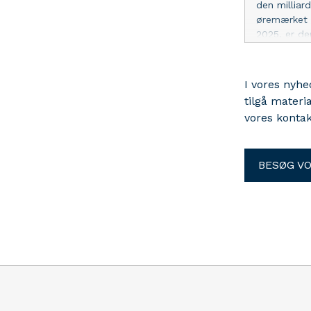
den milliar
øremærket t
2025, er de
til en saml
I vores nyh
tilgå materi
vores kontak
BESØG V