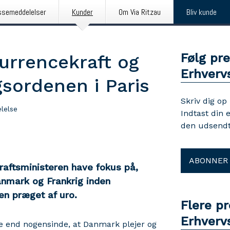
ssemeddelelser
Kunder
Om Via Ritzau
Bliv kunde
Følg pr
urrencekraft og
Erhverv
gsordenen i Paris
Skriv dig op
lelse
Indtast din 
den udsendt
ABONNER
raftsministeren have fokus på,
nmark og Frankrig inden
den præget af uro.
Flere p
Erhverv
ere end nogensinde, at Danmark plejer og