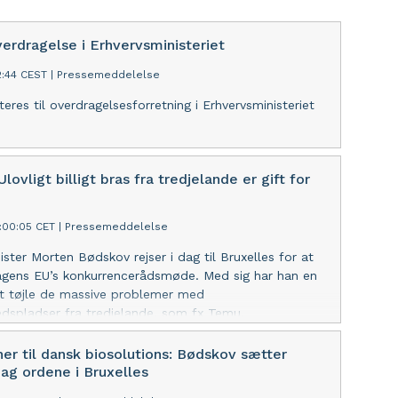
verdragelse i Erhvervsministeriet
2:44 CEST
|
Pressemeddelelse
teres til overdragelsesforretning i Erhvervsministeriet
lovligt billigt bras fra tredjelande er gift for
:00:05 CET
|
Pressemeddelelse
ister Morten Bødskov rejser i dag til Bruxelles for at
agens EU’s konkurrencerådsmøde. Med sig har han en
l at tøjle de massive problemer med
dspladser fra tredjelande, som fx Temu.
ner til dansk biosolutions: Bødskov sætter
bag ordene i Bruxelles