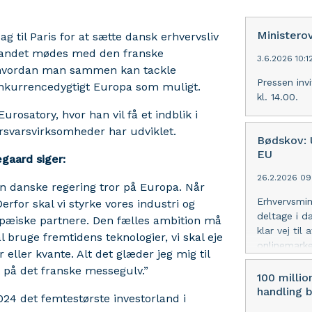
Ministero
g til Paris for at sætte dansk erhvervsliv
t andet mødes med den franske
3.6.2026 10:1
te, hvordan man sammen kan tackle
Pressen invi
konkurrencedygtigt Europa som muligt.
kl. 14.00.
osatory, hvor han vil få et indblik i
rsvarsvirksomheder har udviklet.
Bødskov: U
EU
gaard siger:
26.2.2026 09
Den danske regering tror på Europa. Når
Erhvervsmin
rfor skal vi styrke vores industri og
deltage i d
pæiske partnere. Den fælles ambition må
klar vej ti
 bruge fremtidens teknologier, vi skal eje
onlinemarke
 eller kvante. Alt det glæder jeg mig til
 på det franske messegulv.”
100 millio
handling 
024 det femtestørste investorland i