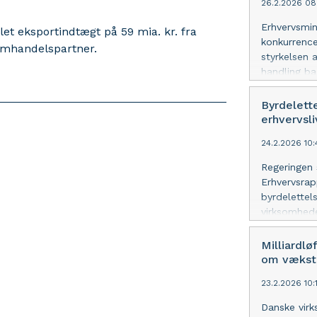
26.2.2026 08
Erhvervsmin
t eksportindtægt på 59 mia. kr. fra
konkurrence
samhandelspartner.
styrkelsen 
handling ba
mio. kr. til
Byrdelette
erhvervsli
24.2.2026 10:
Regeringen 
Erhvervsrap
byrdelettels
virksomhede
knap 10 pct
Milliardlø
om vækstl
23.2.2026 10:1
Danske virk