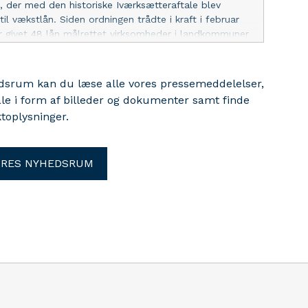
d, der med den historiske Iværksætteraftale blev
il vækstlån. Siden ordningen trådte i kraft i februar
r givet 48 lån målrettet virksomheder i landkommuner
et værdi af næsten 84 mio. kr.
edsrum kan du læse alle vores pressemeddelelser,
ale i form af billeder og dokumenter samt finde
toplysninger.
ORES NYHEDSRUM