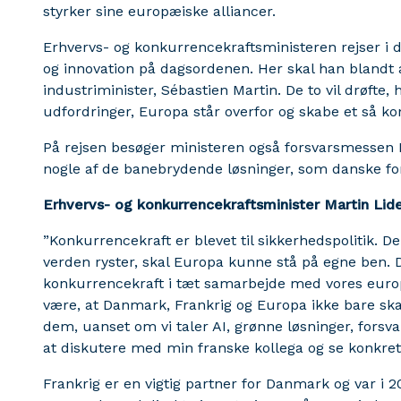
styrker sine europæiske alliancer.
Erhvervs- og konkurrencekraftsministeren rejser i da
og innovation på dagsordenen. Her skal han bland
industriminister, Sébastien Martin. De to vil drøf
udfordringer, Europa står overfor og skabe et så 
På rejsen besøger ministeren også forsvarsmessen Eur
nogle af de banebrydende løsninger, som danske fo
Erhvervs- og konkurrencekraftsminister Martin Lide
”Konkurrencekraft er blevet til sikkerhedspolitik. 
verden ryster, skal Europa kunne stå på egne ben. De
konkurrencekraft i tæt samarbejde med vores euro
være, at Danmark, Frankrig og Europa ikke bare skal
dem, uanset om vi taler AI, grønne løsninger, forsvar
at diskutere med min franske kollega og se konkret
Frankrig er en vigtig partner for Danmark og var i 2