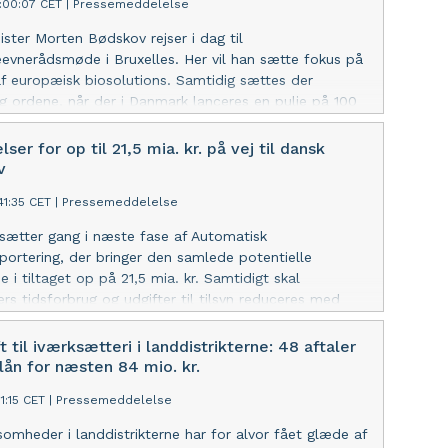
:00:07 CET
|
Pressemeddelelse
ister Morten Bødskov rejser i dag til
evnerådsmøde i Bruxelles. Her vil han sætte fokus på
af europæisk biosolutions. Samtidig sættes der
g ordene, når der i Danmark lanceres en pulje på 100
 at styrke dansk biosolutions.
lser for op til 21,5 mia. kr. på vej til dansk
v
41:35 CET
|
Pressemeddelelse
sætter gang i næste fase af Automatisk
portering, der bringer den samlede potentielle
e i tiltaget op på 21,5 mia. kr. Samtidigt skal
rs tidsforbrug og udgifter til tilsyn reduceres med
.
ft til iværksætteri i landdistrikterne: 48 aftaler
ån for næsten 84 mio. kr.
1:15 CET
|
Pressemeddelelse
somheder i landdistrikterne har for alvor fået glæde af