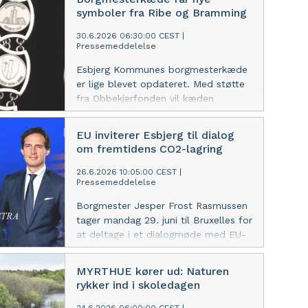
meget god.
symboler fra Ribe og Bramming
30.6.2026 06:30:00 CEST
|
Pressemeddelelse
Esbjerg Kommunes borgmesterkæde
er lige blevet opdateret. Med støtte
fra Obbekjerfonden vil kæden
fremover også bære på fortællinger
om Ribe og Bramming.
EU inviterer Esbjerg til dialog
om fremtidens CO2-lagring
26.6.2026 10:05:00 CEST
|
Pressemeddelelse
Borgmester Jesper Frost Rasmussen
tager mandag 29. juni til Bruxelles for
at deltage i et dialogmøde med EU-
kommissær Wopke Hoekstra. Her
sætter europæiske aktører fokus på,
MYRTHUE kører ud: Naturen
hvordan fangst, transport og lagring
rykker ind i skoledagen
af CO2 kan udbredes hurtigere i
Europa.