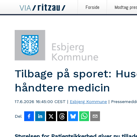
Forside
Modtag pre
Tilbage på sporet: Hu
håndtere medicin
17.6.2026 16:45:00 CEST
|
Esbjerg Kommune
|
Pressemedde
Del
Styrelsen for Patientsikkerhed giver nu tillad