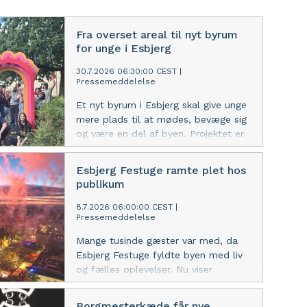
Fra overset areal til nyt byrum
for unge i Esbjerg
30.7.2026 06:30:00 CEST
|
Pressemeddelelse
Et nyt byrum i Esbjerg skal give unge
mere plads til at mødes, bevæge sig
og være en del af byen. Projektet er
udviklet med lokale teenagepiger og
skal forvandle et overset areal til et
Esbjerg Festuge ramte plet hos
åbent fælles sted. Samtidig
publikum
opgraderes den nærliggende
basketballbane i dialog med
8.7.2026 06:00:00 CEST
|
Pressemeddelelse
brugerne.
Mange tusinde gæster var med, da
Esbjerg Festuge fyldte byen med liv
og fælles oplevelser. Nu viser
evalueringen, at tre ud af fire
vurderer festugen som god eller
Borgmesterkæde får nye