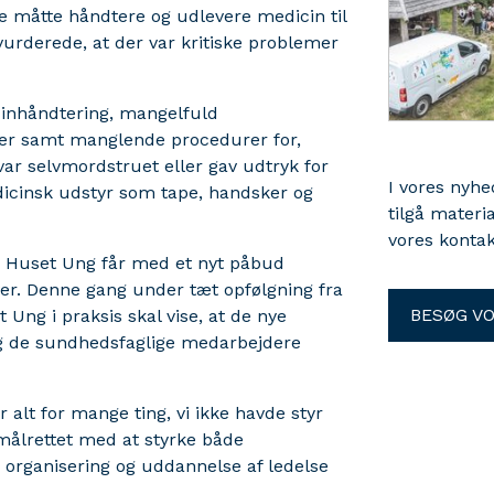
 måtte håndtere og udlevere medicin til
vurderede, at der var kritiske problemer
inhåndtering, mangelfuld
er samt manglende procedurer for,
ar selvmordstruet eller gav udtryk for
I vores nyh
dicinsk udstyr som tape, handsker og
tilgå materi
vores kontak
og Huset Ung får med et nyt påbud
er. Denne gang under tæt opfølgning fra
BESØG V
 Ung i praksis skal vise, at de nye
og de sundhedsfaglige medarbejdere
ar alt for mange ting, vi ikke havde styr
 målrettet med at styrke både
organisering og uddannelse af ledelse