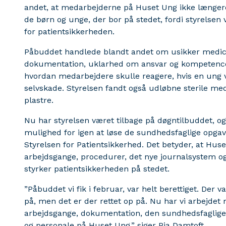
andet, at medarbejderne på Huset Ung ikke længere
de børn og unge, der bor på stedet, fordi styrelsen 
for patientsikkerheden.
Påbuddet handlede blandt andet om usikker medic
dokumentation, uklarhed om ansvar og kompetenc
hvordan medarbejdere skulle reagere, hvis en ung v
selvskade. Styrelsen fandt også udløbne sterile me
plastre.
Nu har styrelsen været tilbage på døgntilbuddet, 
mulighed for igen at løse de sundhedsfaglige opgav
Styrelsen for Patientsikkerhed. Det betyder, at Huset
arbejdsgange, procedurer, det nye journalsystem 
styrker patientsikkerheden på stedet.
”Påbuddet vi fik i februar, var helt berettiget. Der v
på, men det er der rettet op på. Nu har vi arbejdet
arbejdsgange, dokumentation, den sundhedsfaglige 
og personale på Huset Ung,” siger Pia Damtoft.