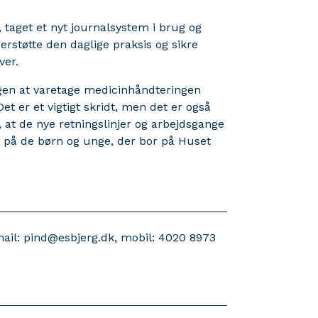
 taget et nyt journalsystem i brug og
støtte den daglige praksis og sikre
ver.
 igen at varetage medicinhåndteringen
et er et vigtigt skridt, men det er også
s, at de nye retningslinjer og arbejdsgange
gt på de børn og unge, der bor på Huset
mail: pind@esbjerg.dk, mobil: 4020 8973