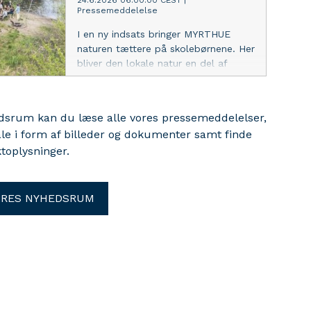
24.6.2026 06:00:00 CEST
|
Pressemeddelelse
I en ny indsats bringer MYRTHUE
naturen tættere på skolebørnene. Her
bliver den lokale natur en del af
skoledagen, når eleverne opdager og
undersøger deres eget nærområde.
edsrum kan du læse alle vores pressemeddelelser,
ale i form af billeder og dokumenter samt finde
toplysninger.
ORES NYHEDSRUM