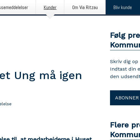
ssemeddelelser
Kunder
Om Via Ritzau
Bliv kunde
Følg pr
Kommu
Skriv dig op
Indtast din 
set Ung må igen
den udsendt
ABONNER
lelse
Flere p
Kommu
else til, at medarbejderne i Huset