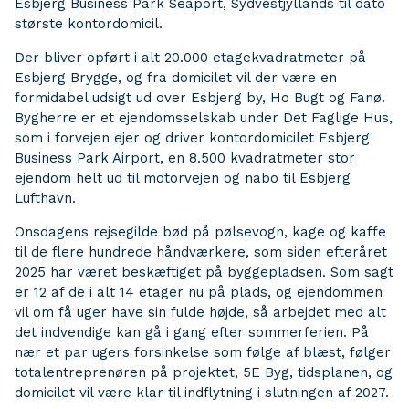
Esbjerg Business Park Seaport, Sydvestjyllands til dato
største kontordomicil.
Der bliver opført i alt 20.000 etagekvadratmeter på
Esbjerg Brygge, og fra domicilet vil der være en
formidabel udsigt ud over Esbjerg by, Ho Bugt og Fanø.
Bygherre er et ejendomsselskab under Det Faglige Hus,
som i forvejen ejer og driver kontordomicilet Esbjerg
Business Park Airport, en 8.500 kvadratmeter stor
ejendom helt ud til motorvejen og nabo til Esbjerg
Lufthavn.
Onsdagens rejsegilde bød på pølsevogn, kage og kaffe
til de flere hundrede håndværkere, som siden efteråret
2025 har været beskæftiget på byggepladsen. Som sagt
er 12 af de i alt 14 etager nu på plads, og ejendommen
vil om få uger have sin fulde højde, så arbejdet med alt
det indvendige kan gå i gang efter sommerferien. På
nær et par ugers forsinkelse som følge af blæst, følger
totalentreprenøren på projektet, 5E Byg, tidsplanen, og
domicilet vil være klar til indflytning i slutningen af 2027.