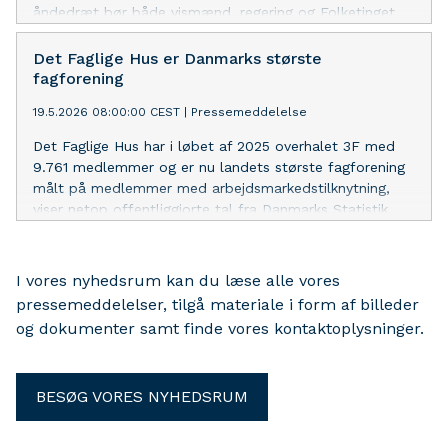
åndedræt bør både vismænd, regering og Folketinget
stille krav, så ovenstående fagforeninger kan trække
vejret selv, lyder meldingen fra Det Faglige Hus.
Det Faglige Hus er Danmarks største
fagforening
19.5.2026 08:00:00 CEST
|
Pressemeddelelse
Det Faglige Hus har i løbet af 2025 overhalet 3F med
9.761 medlemmer og er nu landets største fagforening
målt på medlemmer med arbejdsmarkedstilknytning,
viser netop offentliggjorte tal fra Danmarks Statistik.
I vores nyhedsrum kan du læse alle vores
pressemeddelelser, tilgå materiale i form af billeder
og dokumenter samt finde vores kontaktoplysninger.
BESØG VORES NYHEDSRUM