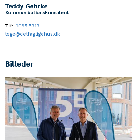
Teddy Gehrke
Kommunikationskonsulent
Tlf:
2065 5313
tege@detfagligehus.dk
Billeder