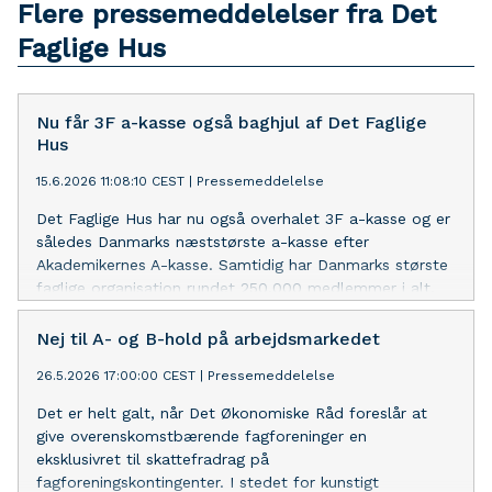
Flere pressemeddelelser fra Det
Faglige Hus
Nu får 3F a-kasse også baghjul af Det Faglige
Hus
15.6.2026 11:08:10 CEST
|
Pressemeddelelse
Det Faglige Hus har nu også overhalet 3F a-kasse og er
således Danmarks næststørste a-kasse efter
Akademikernes A-kasse. Samtidig har Danmarks største
faglige organisation rundet 250.000 medlemmer i alt.
Nej til A- og B-hold på arbejdsmarkedet
26.5.2026 17:00:00 CEST
|
Pressemeddelelse
Det er helt galt, når Det Økonomiske Råd foreslår at
give overenskomstbærende fagforeninger en
eksklusivret til skattefradrag på
fagforeningskontingenter. I stedet for kunstigt