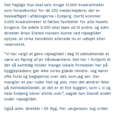
Det Faglige Hus skal selv bruge 12.000 kvadratmeter
som hovedkontor for de 350 medarbejdere, der er
beskæftiget i afdelingerne i Esbjerg. Dertil kommer
3.000 kvadratmeter til fælles faciliteter for alle husets
brugere. De sidste 5.000 skal lejes ud til andre, og adm.
direktør Brian Elsted Hansen kunne ved rejsegildet
oplyse, at cirka halvdelen allerede nu er udlejet eller
reserveret.
”Vi har valgt at gøre rejsegildet i dag til udelukkende at
være en fejring af jer håndværkere. Det har I fortjent! At
der så samtidig holder mange lokale firmabiler her på
byggepladsen, gør ikke vores glæde mindre. Jeg kører
ofte forbi og begejstres over det, som jeg ser. Der
mangler et par ruder hist og pist, men det ændrer ikke
på helhedsbilledet, at det er et flot byggeri, som I, vi og
hele Esbjerg bliver stolte over”, sagde han blandt andet
under rejsegildet.
Også adm. direktør i 5E Byg, Per Jørgensen, tog ordet: