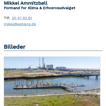
Mikkel Ammitzbøll
Formand for Klima & Erhvervsudvalget
Tlf:
20 41 93 81
mikaj@esbjerg.dk
Billeder