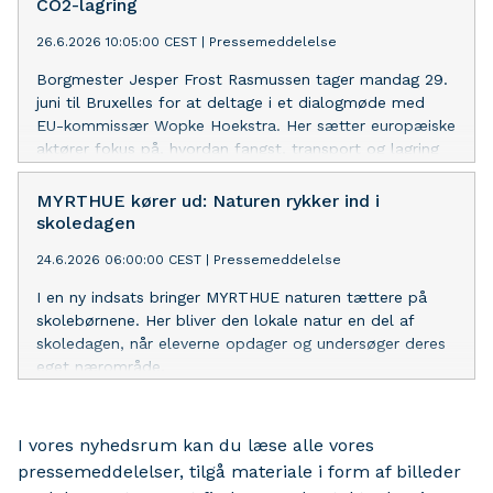
CO2-lagring
26.6.2026 10:05:00 CEST
|
Pressemeddelelse
Borgmester Jesper Frost Rasmussen tager mandag 29.
juni til Bruxelles for at deltage i et dialogmøde med
EU-kommissær Wopke Hoekstra. Her sætter europæiske
aktører fokus på, hvordan fangst, transport og lagring
af CO2 kan udbredes hurtigere i Europa.
MYRTHUE kører ud: Naturen rykker ind i
skoledagen
24.6.2026 06:00:00 CEST
|
Pressemeddelelse
I en ny indsats bringer MYRTHUE naturen tættere på
skolebørnene. Her bliver den lokale natur en del af
skoledagen, når eleverne opdager og undersøger deres
eget nærområde.
I vores nyhedsrum kan du læse alle vores
pressemeddelelser, tilgå materiale i form af billeder