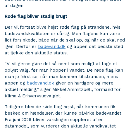
af dagen.
Røde flag bliver stadig brugt
Der vil fortsat blive hejst røde flag på strandene, hvis
badevandskvaliteten er dårlig. Men flagene kan være
lidt forsinkede, både når de skal op, og når de skal ned
igen. Derfor er
badevand.dk
og appen det bedste sted
at tjekke den aktuelle status.
“Vi vil gerne gøre det så nemt som muligt at tage et
oplyst valg, før man hopper i vandet. De røde flag kan
man jo først se, når man kommer til stranden, mens
appen og
badevand.dk
giver en hurtigere og mere
aktuel melding,” siger Mikkel Ammitzbøll, formand for
Klima & Erhvervsudvalget.
Tidligere blev de røde flag hejst, når kommunen fik
besked om hændelser, der kunne påvirke badevandet.
Fra juni 2026 bliver varslingen suppleret af en
datamodel, som vurderer den aktuelle vandkvalitet