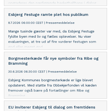
opgraderes den nærliggende basketballbane i dialog
med brugerne.
Esbjerg Festuge ramte plet hos publikum
8.7.2026 06:00:00 CEST
|
Pressemeddelelse
Mange tusinde gæster var med, da Esbjerg Festuge
fyldte byen med liv og fælles oplevelser. Nu viser
evalueringen, at tre ud af fire vurderer festugen som
god eller meget god.
Borgmesterkæde får nye symboler fra Ribe og
Bramming
30.6.2026 06:30:00 CEST
|
Pressemeddelelse
Esbjerg Kommunes borgmesterkæde er lige blevet
opdateret. Med støtte fra Obbekjerfonden vil kæden
fremover også bære på fortællinger om Ribe og
Bramming.
EU inviterer Esbjerg til dialog om fremtidens